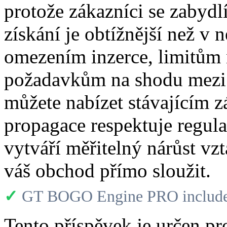
protože zákazníci se zabydl
získání je obtížnější než v
omezením inzerce, limitům 
požadavkům na shodu mezi p
můžete nabízet stávajícím 
propagace respektuje regulač
vytváří měřitelný nárůst vz
váš obchod přímo sloužit.
✓
GT BOGO Engine PRO includes
Tento příspěvek je určen pr