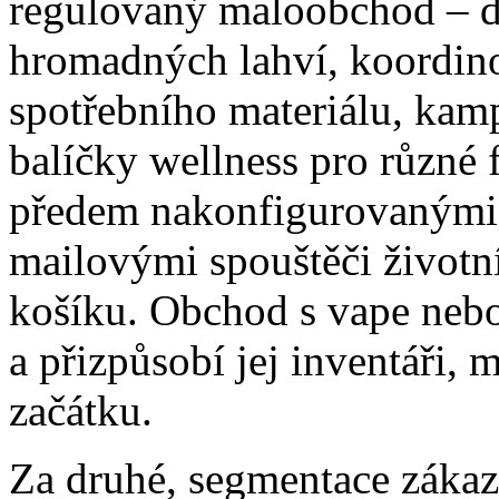
regulovaný maloobchod – d
hromadných lahví, koordin
spotřebního materiálu, kam
balíčky wellness pro různé 
předem nakonfigurovanými p
mailovými spouštěči životn
košíku. Obchod s vape nebo
a přizpůsobí jej inventáři,
začátku.
Za druhé, segmentace zákaz