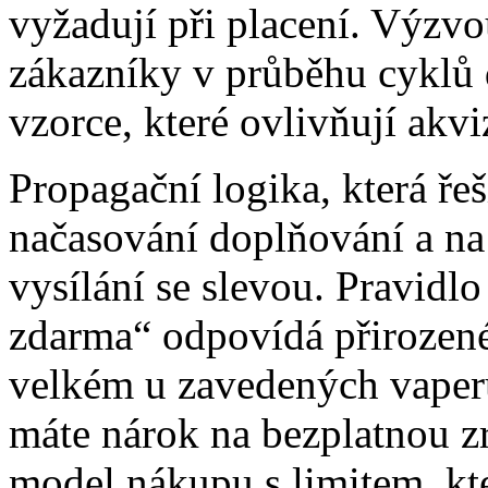
vyžadují při placení. Výzvo
zákazníky v průběhu cyklů d
vzorce, které ovlivňují akv
Propagační logika, která ře
načasování doplňování a na 
vysílání se slevou. Pravidlo
zdarma“ odpovídá přirozen
velkém u zavedených vaperů
máte nárok na bezplatnou 
model nákupu s limitem, kte