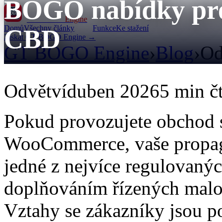
BOGO nabídky pro
GT BOGO
Engine
Domů
Všechny články
Funkce
Ke stažení
CBD
Získat GT BOGO Engine →
GT BOGO Engine
›
Blog
›
Od
Odvětví
duben 2026
5 min č
Pokud provozujete obchod
WooCommerce, vaše propaga
jedné z nejvíce regulovaný
doplňováním řízených maloo
Vztahy se zákazníky jsou p