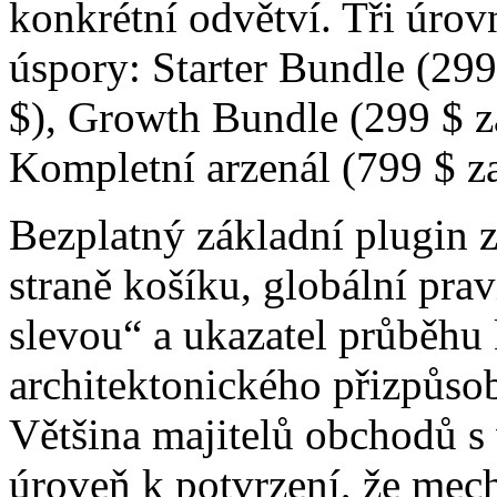
konkrétní odvětví. Tři úrov
úspory: Starter Bundle (299 
$), Growth Bundle (299 $ za
Kompletní arzenál (799 $ za
Bezplatný základní plugin 
straně košíku, globální pra
slevou“ a ukazatel průběhu 
architektonického přizpůso
Většina majitelů obchodů 
úroveň k potvrzení, že mec