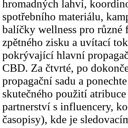
hromadných lahví, koordin
spotřebního materiálu, kamp
balíčky wellness pro různé 
zpětného zisku a uvítací to
pokrývající hlavní propaga
CBD. Za čtvrté, po dokončen
propagační sadu a ponecht
skutečného použití atribuce
partnerství s influencery, k
časopisy), kde je sledovac