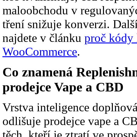
maloobchodu v regulovaných
tření snižuje konverzi. Dal
najdete v článku
proč kódy 
WooCommerce
.
Co znamená Replenishme
prodejce Vape a CBD
Vrstva inteligence doplňován
odlišuje prodejce vape a CB
těch, kteří je ztratí ve pro