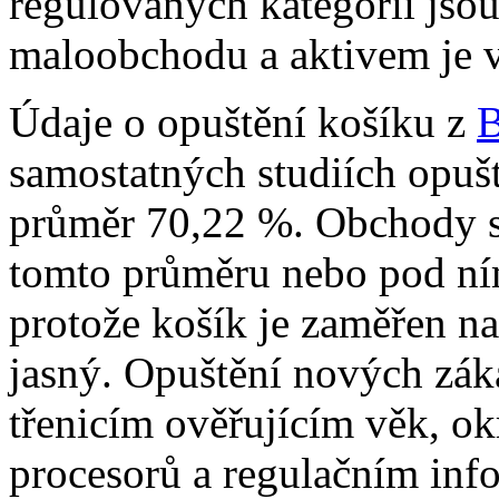
regulovaných kategorií jso
maloobchodu a aktivem je v
Údaje o opuštění košíku z
B
samostatných studiích opušt
průměr 70,22 %. Obchody s
tomto průměru nebo pod ní
protože košík je zaměřen n
jasný. Opuštění nových zák
třenicím ověřujícím věk, o
procesorů a regulačním info