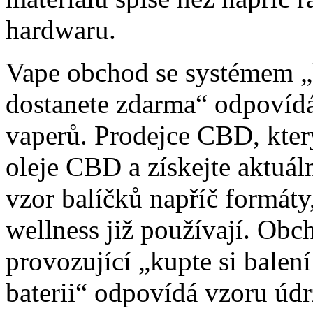
hardwaru.
Vape obchod se systémem „k
dostanete zdarma“ odpovíd
vaperů. Prodejce CBD, kter
oleje CBD a získejte aktuá
vzor balíčků napříč formáty
wellness již používají. Ob
provozující „kupte si balen
baterii“ odpovídá vzoru údr