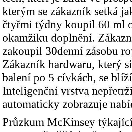
kterým se zákazník setká jak
čtyřmi týdny koupil 60 ml o
okamžiku doplnění. Zákazn
zakoupil 30denní zásobu rop
Zákazník hardwaru, který s
balení po 5 cívkách, se blí
Inteligenční vrstva nepřetrž
automaticky zobrazuje nabí
Průzkum McKinsey týkajíc