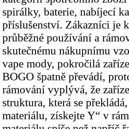
spirálky, baterie, nabíjecí k
příslušenství. Zákazníci je
průběžné používání a rámo
skutečnému nákupnímu vzor
vape mody, pokročilá zařízen
BOGO špatně převádí, protož
rámování vyplývá, že zaříz
struktura, která se překlád
materiálu, získejte Y“ v rám
materiálu spíše než napříč 