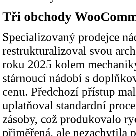
Tři obchody WooCommerc
Specializovaný prodejce ná
restrukturalizoval svou arc
roku 2025 kolem mechaniky
stárnoucí nádobí s doplňko
cenu. Předchozí přístup m
uplatňoval standardní proce
zásoby, což produkovalo ry
přiměřená, ale nezachytila ​​