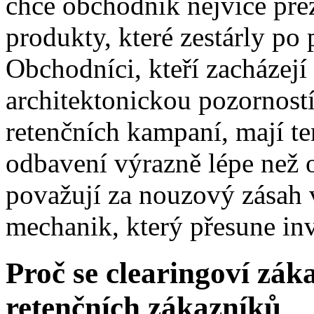
chce obchodník nejvíce prez
produkty, které zestárly p
Obchodníci, kteří zacházejí
architektonickou pozorností
retenčních kampaní, mají 
odbavení výrazně lépe než o
považují za nouzový zásah v
mechanik, který přesune inv
Proč se clearingoví záka
retenčních zákazníků