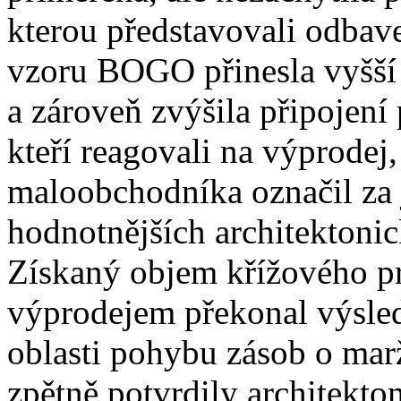
kterou představovali odbave
vzoru BOGO přinesla vyšší 
a zároveň zvýšila připojení 
kteří reagovali na výprodej
maloobchodníka označil za
hodnotnějších architektoni
Získaný objem křížového pr
výprodejem překonal výsled
oblasti pohybu zásob o marž
zpětně potvrdily architekto