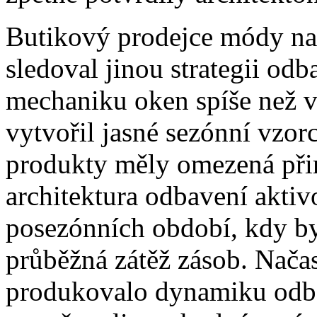
Butikový prodejce módy n
sledoval jinou strategii od
mechaniku oken spíše než 
vytvořil jasné sezónní vzorc
produkty měly omezená přir
architektura odbavení akt
posezónních období, kdy by
průběžná zátěž zásob. Nača
produkovalo dynamiku odba