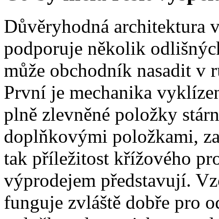
Důvěryhodná architektura v
podporuje několik odlišnýc
může obchodník nasadit v r
První je mechanika vyklíze
plně zlevněné položky stár
doplňkovými položkami, zac
tak příležitost křížového pr
výprodejem představují. V
funguje zvláště dobře pro 