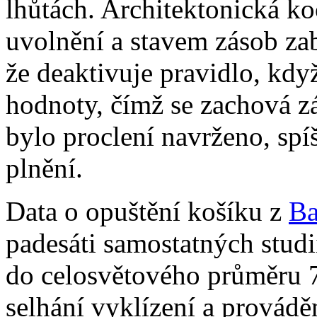
lhůtách. Architektonická k
uvolnění a stavem zásob za
že deaktivuje pravidlo, kd
hodnoty, čímž se zachová z
bylo proclení navrženo, spí
plnění.
Data o opuštění košíku z
Ba
padesáti samostatných stud
do celosvětového průměru 7
selhání vyklízení a provádě