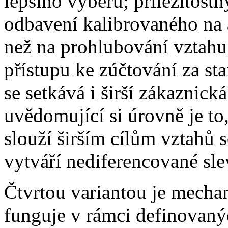
lepšího výběru; příležitostn
odbavení kalibrovaného na a
než na prohlubování vztahu;
přístupu ke zúčtování za s
se setkává i širší zákaznick
uvědomující si úrovně je to,
slouží širším cílům vztahů s
vytváří nediferencované sle
Čtvrtou variantou je mechan
funguje v rámci definovanýc