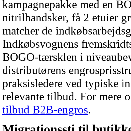
kampagnepakke med en BOGO
nitrilhandsker, få 2 etuier 
matcher de indkøbsarbejdsga
Indkøbsvognens fremskridts
BOGO-tærsklen i niveaubevi
distributørens engrosprisstr
praksisledere ved typiske
relevante tilbud. For mere
tilbud B2B-engros
.
Migrationssti til butik