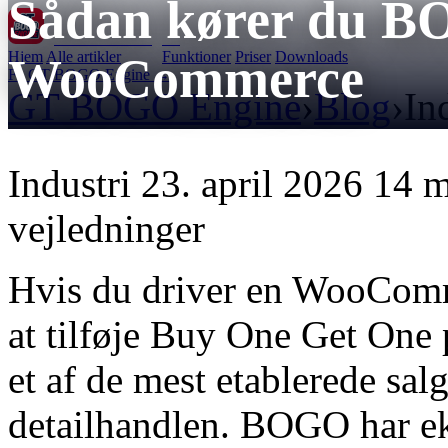
Sådan kører du B
GT BOGO
Engine
Hjem
Alle artikler
Funktioner
Priser
Downloads
WooCommerce
Få GT BOGO Engine →
GT BOGO Engine
›
Blog
›
In
Industri
23. april 2026
14 m
vejledninger
Hvis du driver en WooComme
at tilføje Buy One Get One p
et af de mest etablerede sa
detailhandlen. BOGO har ek