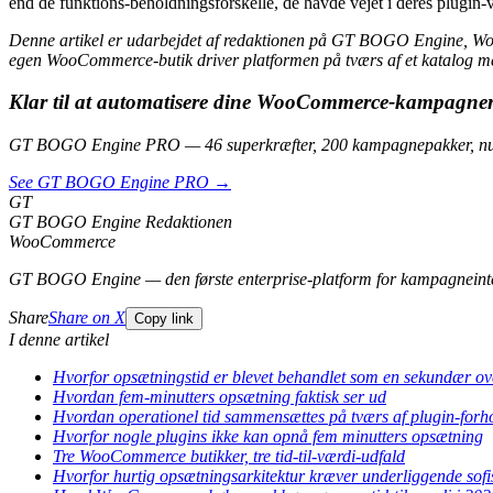
end de funktions-beholdningsforskelle, de havde vejet i deres plugin-v
Denne artikel er udarbejdet af redaktionen på GT BOGO Engine, W
egen WooCommerce-butik driver platformen på tværs af et katalog m
Klar til at automatisere dine WooCommerce-kampagne
GT BOGO Engine PRO — 46 superkræfter, 200 kampagnepakker, nul
See GT BOGO Engine PRO →
GT
GT BOGO Engine Redaktionen
WooCommerce
GT BOGO Engine — den første enterprise-platform for kampagneint
Share
Share on X
Copy link
I denne artikel
Hvorfor opsætningstid er blevet behandlet som en sekundær ov
Hvordan fem-minutters opsætning faktisk ser ud
Hvordan operationel tid sammensættes på tværs af plugin-forh
Hvorfor nogle plugins ikke kan opnå fem minutters opsætning
Tre WooCommerce butikker, tre tid-til-værdi-udfald
Hvorfor hurtig opsætningsarkitektur kræver underliggende sofi