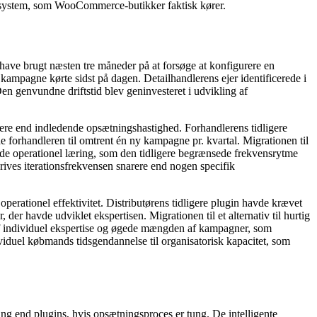
aøkosystem, som WooCommerce-butikker faktisk kører.
 have brugt næsten tre måneder på at forsøge at konfigurere en
kampagne kørte sidst på dagen. Detailhandlerens ejer identificerede i
en genvundne driftstid blev geninvesteret i udvikling af
arere end indledende opsætningshastighed. Forhandlerens tidligere
forhandleren til omtrent én ny kampagne pr. kvartal. Migrationen til
nde operationel læring, som den tidligere begrænsede frekvensrytme
rives iterationsfrekvensen snarere end nogen specifik
 operationel effektivitet. Distributørens tidligere plugin havde krævet
der havde udviklet ekspertisen. Migrationen til et alternativ til hurtig
 individuel ekspertise og øgede mængden af ​​kampagner, som
dividuel købmands tidsgendannelse til organisatorisk kapacitet, som
ing end plugins, hvis opsætningsproces er tung. De intelligente