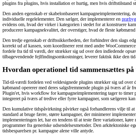
plugins fra plugins, hvis installation er hurtig, men hvis driftstilstan
Den anden egenskab er skabelonbaseret kampagneimplementering, der l
individuelle regelelementer. Den sælger, der implementerer en
præbyg
evidens om, hvad der virker i kategorien i stedet for at konstruere 
producerer kampagnekvalitet, der overstiger, hvad de fleste købmænd
Den tredje egenskab er driftssikkerheden, der forhindrer den slags edg
korrekt ud af kassen, som koordinerer rent med andre WooCommerce pl
fordele fra tid til værdi, der strækker sig ud over den indledende ops
tilbagevendende fejlfindingsomkostninger, leverer faktisk ikke den tid
Hvordan operationel tid sammensættes på t
Tid-til-værdi fordelen ved veldesignede plugins strækker sig ud over d
købmand opererer med deres salgsfremmende plugin på tværs af år frem
Plugin'et, hvis workflow for kampagneimplementering tager to timer p
integreret på tværs af tredive eller fyrre kampagner, som sælgeren kan
Den kumulative tidspåvirkning påvirker også forhandlerens vilje til 
standard at bruge færre, større kampagner, der minimerer implementer
implementeringen let, har en tendens til at teste flere variationer, kø
programmer fra generiske udsendelsesmetoder. Den arkitektoniske egen
tidsbesparelsen pr. kampagne alene ville antyde.