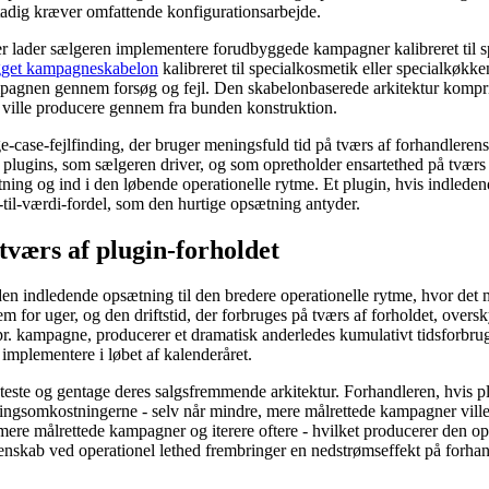
d stadig kræver omfattende konfigurationsarbejde.
ader sælgeren implementere forudbyggede kampagner kalibreret til spec
get kampagneskabelon
kalibreret til specialkosmetik eller specialkøkk
kampagnen gennem forsøg og fejl. Den skabelonbaserede arkitektur kompr
 ville producere gennem fra bunden konstruktion.
e-case-fejlfinding, der bruger meningsfuld tid på tværs af forhandlerens
ugins, som sælgeren driver, og som opretholder ensartethed på tværs a
ætning og ind i den løbende operationelle rytme. Et plugin, hvis indlede
-til-værdi-fordel, som den hurtige opsætning antyder.
værs af plugin-forholdet
en indledende opsætning til den bredere operationelle rytme, hvor det m
 for uger, og den driftstid, der forbruges på tværs af forholdet, over
r. kampagne, producerer et dramatisk anderledes kumulativt tidsforbrug 
 implementere i løbet af kalenderåret.
at teste og gentage deres salgsfremmende arkitektur. Forhandleren, hvis
ingsomkostningerne - selv når mindre, mere målrettede kampagner ville
re mere målrettede kampagner og iterere oftere - hvilket producerer den o
skab ved operationel lethed frembringer en nedstrømseffekt på forhand