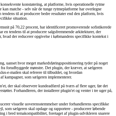
onsekvente konstatering, at platforme, hvis operationelle rytme
kke kan matche - selv når de tunge rytmeplatforme har overlegne
n tendens til at producere bedre resultater end den platform, hvis
cifikke situation.
nemsnit på 70,22 procent, har identificeret promoverende sofistikerede
r en tendens til at producere salgsfremmende arkitekturer, der
or, hvad der reducerer opgivelse i købmandens specifikke kontekst i
ring, uanset hvor meget markedsføringspositionering tyder på noget
d fra forudbyggede mønstre. Det plugin, der kræver, at sælgeren
us-e-mailen skal referere til tilbuddet, og hvordan
t af kampagner, som sælgeren implementerer.
et, der skal observere kundeadfærd på tværs af flere uger, før det
øtter. Forhandleren, der installerer plugin'et og venter i tre uger på,
roducerer visuelle uoverensstemmelser under forhandlerens specifikke
jl, som sælgeren skal opdage og rapportere - producerer løbende
ing i bred temakompatibilitet, foretaget af plugin-udvikleren snarere