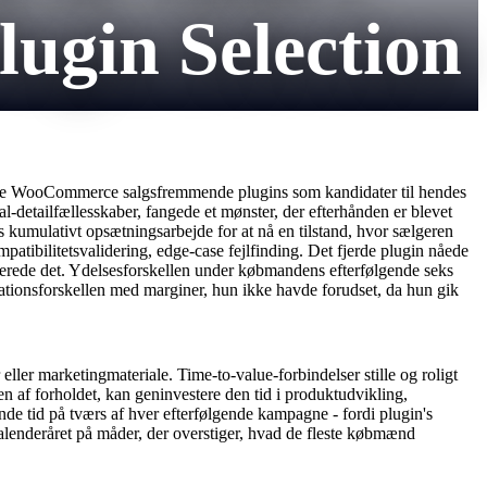
gin Selection
 fire WooCommerce salgsfremmende plugins som kandidater til hendes
al-detailfællesskaber, fangede et mønster, der efterhånden er blevet
 kumulativt opsætningsarbejde for at nå en tilstand, hvor sælgeren
tibilitetsvalidering, edge-case fejlfinding. Det fjerde plugin nåede
allerede det. Ydelsesforskellen under købmandens efterfølgende seks
tionsforskellen med marginer, hun ikke havde forudset, da hun gik
r eller marketingmateriale. Time-to-value-forbindelser stille og roligt
af ​​forholdet, kan geninvestere den tid i produktudvikling,
ende tid på tværs af hver efterfølgende kampagne - fordi plugin's
lenderåret på måder, der overstiger, hvad de fleste købmænd