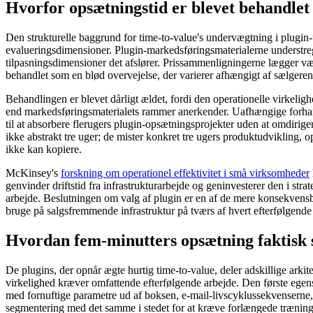
Hvorfor opsætningstid er blevet behandlet
Den strukturelle baggrund for time-to-value's undervægtning i plugin-
evalueringsdimensioner. Plugin-markedsføringsmaterialerne understreg
tilpasningsdimensioner det afslører. Prissammenligningerne lægger væg
behandlet som en blød overvejelse, der varierer afhængigt af sælgeren
Behandlingen er blevet dårligt ældet, fordi den operationelle virkel
end markedsføringsmaterialets rammer anerkender. Uafhængige forhand
til at absorbere flerugers plugin-opsætningsprojekter uden at omdiri
ikke abstrakt tre uger; de mister konkret tre ugers produktudvikling, 
ikke kan kopiere.
McKinsey's
forskning om operationel effektivitet i små virksomheder
genvinder driftstid fra infrastrukturarbejde og geninvesterer den i stra
arbejde. Beslutningen om valg af plugin er en af ​​de mere konsekvensb
bruge på salgsfremmende infrastruktur på tværs af hvert efterfølgende d
Hvordan fem-minutters opsætning faktisk 
De plugins, der opnår ægte hurtig time-to-value, deler adskillige arki
virkelighed kræver omfattende efterfølgende arbejde. Den første egens
med fornuftige parametre ud af boksen, e-mail-livscyklussekvenserne,
segmentering med det samme i stedet for at kræve forlængede træningsp