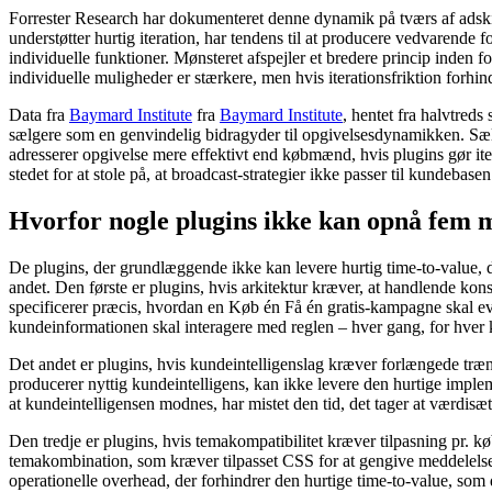
Forrester Research har dokumenteret denne dynamik på tværs af adskil
understøtter hurtig iteration, har tendens til at producere vedvarende
individuelle funktioner. Mønsteret afspejler et bredere princip inden f
individuelle muligheder er stærkere, men hvis iterationsfriktion forhind
Data fra
Baymard Institute
fra
Baymard Institute
, hentet fra halvtreds
sælgere som en genvindelig bidragyder til opgivelsesdynamikken. Sælge
adresserer opgivelse mere effektivt end købmænd, hvis plugins gør iter
stedet for at stole på, at broadcast-strategier ikke passer til kundebasen
Hvorfor nogle plugins ikke kan opnå fem 
De plugins, der grundlæggende ikke kan levere hurtig time-to-value, 
andet. Den første er plugins, hvis arkitektur kræver, at handlende ko
specificerer præcis, hvordan en Køb én Få én gratis-kampagne skal eva
kundeinformationen skal interagere med reglen – hver gang, for hver
Det andet er plugins, hvis kundeintelligenslag kræver forlængede træn
producerer nyttig kundeintelligens, kan ikke levere den hurtige impleme
at kundeintelligensen modnes, har mistet den tid, det tager at værdisæ
Den tredje er plugins, hvis temakompatibilitet kræver tilpasning pr. k
temakombination, som kræver tilpasset CSS for at gengive meddelelse
operationelle overhead, der forhindrer den hurtige time-to-value, som d