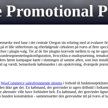
romotional Plu
æbemærke med base i det centrale Oregon sin erfaring med at evaluere
et lille stifterforum og efterfølgende cirkuleret på tværs af flere speci
r i plugin-valg. Tre af de fire plugins krævede mellem to og tre ugers
 kundesegmenteringskonfiguration, livscyklus-e-mailopsætning, temakompa
ndens første kampagne kørte i slutningen af ​​samme aften, som hun inst
tid og værdi, bemærkede købmanden i sin opskrivning, dværgede præsta
r
WooCommerce salgsfremmende plugins
i forhold til funktionstjekliste
 ikke gør det. En købmand, der genvinder to ugers driftstid i forkanten 
de alternativ ville have forhindret helt. En købmand, der genvinder lign
ra bunden konstruktion - sammensætter den genvundne tid på tværs af ka