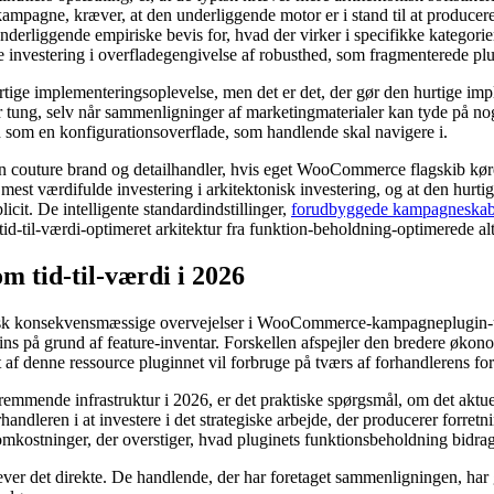
 kampagne, kræver, at den underliggende motor er i stand til at producere
liggende empiriske bevis for, hvad der virker i specifikke kategorier 
 investering i overfladegengivelse af robusthed, som fragmenterede plu
rtige implementeringsoplevelse, men det er det, der gør den hurtige imp
er tung, selv når sammenligninger af marketingmaterialer kan tyde på nog
on som en konfigurationsoverflade, som handlende skal navigere i.
couture brand og detailhandler, hvis eget WooCommerce flagskib kører
st værdifulde investering i arkitektonisk investering, og at den hurtigste
cit. De intelligente standardindstillinger,
forudbyggede kampagneskab
d-til-værdi-optimeret arkitektur fra funktion-beholdning-optimerede alt
tid-til-værdi i 2026
isk konsekvensmæssige overvejelser i WooCommerce-kampagneplugin-udv
ugins på grund af feature-inventar. Forskellen afspejler den bredere økon
f denne ressource pluginnet vil forbruge på tværs af forhandlerens forh
mende infrastruktur i 2026, er det praktiske spørgsmål, om det aktuel
 forhandleren i at investere i det strategiske arbejde, der producerer forr
ostninger, der overstiger, hvad pluginets funktionsbeholdning bidrage
lever det direkte. De handlende, der har foretaget sammenligningen, har