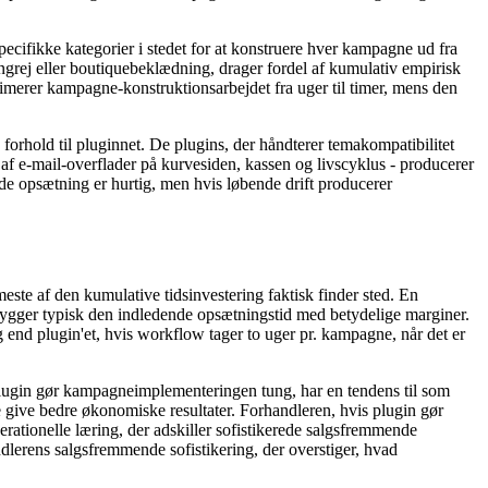
ifikke kategorier i stedet for at konstruere hver kampagne ud fra
engrej eller boutiquebeklædning, drager fordel af kumulativ empirisk
imerer kampagne-konstruktionsarbejdet fra uger til timer, mens den
 forhold til pluginnet. De plugins, der håndterer temakompatibilitet
f e-mail-overflader på kurvesiden, kassen og livscyklus - producerer
nde opsætning er hurtig, men hvis løbende drift producerer
este af den kumulative tidsinvestering faktisk finder sted. En
skygger typisk den indledende opsætningstid med betydelige marginer.
end plugin'et, hvis workflow tager to uger pr. kampagne, når det er
 plugin gør kampagneimplementeringen tung, har en tendens til som
 give bedre økonomiske resultater. Forhandleren, hvis plugin gør
perationelle læring, der adskiller sofistikerede salgsfremmende
lerens salgsfremmende sofistikering, der overstiger, hvad