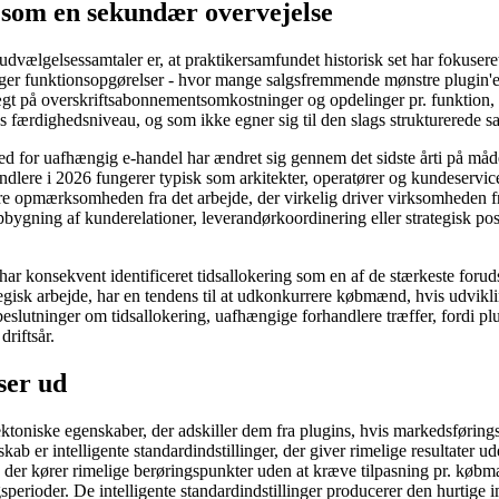
 som en sekundær overvejelse
udvælgelsessamtaler er, at praktikersamfundet historisk set har fokuser
er funktionsopgørelser - hvor mange salgsfremmende mønstre plugin'et 
t på overskriftsabonnementsomkostninger og opdelinger pr. funktion, de
s færdighedsniveau, og som ikke egner sig til den slags strukturerede 
ighed for uafhængig e-handel har ændret sig gennem det sidste årti på m
lere i 2026 fungerer typisk som arkitekter, operatører og kundeservic
gere opmærksomheden fra det arbejde, der virkelig driver virksomheden f
opbygning af kunderelationer, leverandørkoordinering eller strategisk po
har konsekvent identificeret tidsallokering som en af ​​de stærkeste foru
tegisk arbejde, har en tendens til at udkonkurrere købmænd, hvis udvikling
eslutninger om tidsallokering, uafhængige forhandlere træffer, fordi plu
riftsår.
ser ud
tektoniske egenskaber, der adskiller dem fra plugins, hvis markedsførin
kab er intelligente standardindstillinger, der giver rimelige resultater
 der kører rimelige berøringspunkter uden at kræve tilpasning pr. købm
erioder. De intelligente standardindstillinger producerer den hurtige i