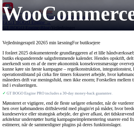
WooCommerce P
GT BOGO
Engine
Hjem
Alle artikler
Funktioner
Downloads
Få GT BOGO Engine →
GT BOGO Engine
›
Blog
›
Vejledninger
Vejledninger
april 2026
5 min læsning
For butiksejere
I foråret 2025 dokumenterede grundlæggeren af ​​et lille håndværkss
butiks ekspanderende salgsfremmende kalender. Hendes opskrift, delt på 
anerkendt som en af ​​de mere økonomisk konsekvensmæssige overvejelse
kunne køre sin første kampagne – regelkonstruktion, integrationstest,
operationstilstand på cirka fire timers fokuseret arbejde, hvor købma
måneders drift var meningsfuld, men ikke enorm; Forskellen mellem 
ind i evalueringen.
✓
GT BOGO Engine PRO includes a 30-day money-back guarantee.
Mønsteret er vigtigere, end de fleste sælgere erkender, når de vurdere
hen over købmandens driftslevetid med plugin'et på måder, hvor bredden
kundeservice eller strategisk arbejde, der giver afkast, det tidskræven
arkitektur understøtter hurtig kampagneimplementering snarere end f
estimerer, når de sammenligner plugins på deres funktionslager.