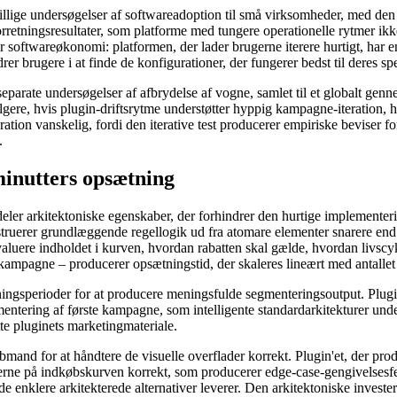
lige undersøgelser af softwareadoption til små virksomheder, med den k
 forretningsresultater, som platforme med tungere operationelle rytmer i
or softwareøkonomi: platformen, der lader brugerne iterere hurtigt, har e
rer brugere i at finde de konfigurationer, der fungerer bedst til deres spe
 separate undersøgelser af afbrydelse af vogne, samlet til et globalt gen
re, hvis plugin-driftsrytme understøtter hyppig kampagne-iteration, ha
ation vanskelig, fordi den iterative test producerer empiriske beviser f
.
minutters opsætning
deler arkitektoniske egenskaber, der forhindrer den hurtige implemente
nstruerer grundlæggende regellogik ud fra atomare elementer snarere en
luere indholdet i kurven, hvordan rabatten skal gælde, hvordan livscykl
 kampagne – producerer opsætningstid, der skaleres lineært med antalle
ingsperioder for at producere meningsfulde segmenteringsoutput. Plugin'
ntering af første kampagne, som intelligente standardarkitekturer underst
tte pluginets marketingmateriale.
øbmand for at håndtere de visuelle overflader korrekt. Plugin'et, der p
rne på indkøbskurven korrekt, som producerer edge-case-gengivelsesfe
e enklere arkitekterede alternativer leverer. Den arkitektoniske invester