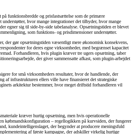
et på funktionsbredde og prisfastsættelse som de primære
understøtter, hvor mange integrationer det tilbyder, hvor mange
r egner sig til side-by-side tabelanalyse. Opsætningstiden er blevet
sammenligning, som funktions- og prisdimensioner understøtter.
åder, der gør opsætningstiden væsentligt mere økonomisk konsekvens,
erespondenter for deres egne virksomheder, med begrænset kapacitet
remad. Forhandleren, hvis plugin kræver tre ugers opsætning, taber
sitioneringsarbejde, der giver sammensatte afkast, som plugin-arbejdet
dsigere for små virksomheders resultater, hvor de handlende, der
 af infrastrukturen ellers ville have finansieret det strategiske
ginets arkitektur bestemmer, hvor meget driftstid forhandleren vil
gsmateriale kræver hurtig opsætning, men hvis operationelle
 uden købmandskonfiguration – regellogikken på kurvsiden, der fungerer
and, kundeintelligenslaget, der begynder at producere meningsfuld
mplementering af første kampagne, der adskiller virkelig hurtige