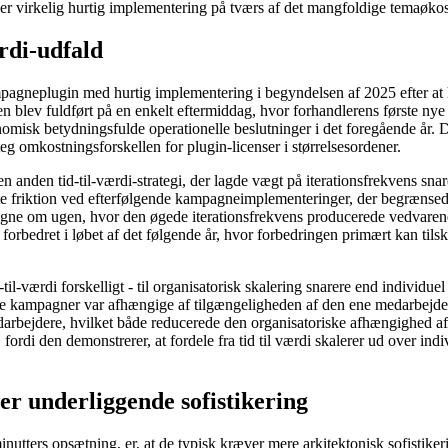
illader virkelig hurtig implementering på tværs af det mangfoldige tem
rdi-udfald
mpagneplugin med hurtig implementering i begyndelsen af ​​2025 efter at
 blev fuldført på en enkelt eftermiddag, hvor forhandlerens første nye 
nomisk betydningsfulde operationelle beslutninger i det foregående år. D
g omkostningsforskellen for plugin-licenser i størrelsesordener.
n anden tid-til-værdi-strategi, der lagde vægt på iterationsfrekvens sn
e friktion ved efterfølgende kampagneimplementeringer, der begrænsede 
mpagne om ugen, hvor den øgede iterationsfrekvens producerede vedvare
rbedret i løbet af det følgende år, hvor forbedringen primært kan tilsk
il-værdi forskelligt - til organisatorisk skalering snarere end individuel
de kampagner var afhængige af tilgængeligheden af ​​den ene medarbejder, 
arbejdere, hvilket både reducerede den organisatoriske afhængighed af
 fordi den demonstrerer, at fordele fra tid til værdi skalerer ud over in
r underliggende sofistikering
utters opsætning, er, at de typisk kræver mere arkitektonisk sofistiker