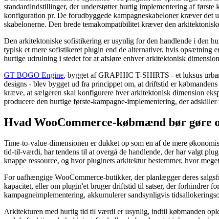
standardindstillinger, der understøtter hurtig implementering af første
konfiguration pr. De forudbyggede kampagneskabeloner kræver det under
skabelonerne. Den brede temakompatibilitet kræver den arkitektoniske
Den arkitektoniske sofistikering er usynlig for den handlende i den hu
typisk et mere sofistikeret plugin end de alternativer, hvis opsætning 
hurtige udrulning i stedet for at afsløre enhver arkitektonisk dimensi
GT BOGO Engine
, bygget af GRAPHIC T-SHIRTS - et luksus urban 
designs - blev bygget ud fra princippet om, at driftstid er købmandens me
kræve, at sælgeren skal konfigurere hver arkitektonisk dimension ekspli
producere den hurtige første-kampagne-implementering, der adskiller ti
Hvad WooCommerce-købmænd bør gøre om 
Time-to-value-dimensionen er dukket op som en af ​​de mere økonom
tid-til-værdi, har tendens til at overgå de handlende, der har valgt pl
knappe ressource, og hvor pluginets arkitektur bestemmer, hvor meget a
For uafhængige WooCommerce-butikker, der planlægger deres salgsfrem
kapacitet, eller om plugin'et bruger driftstid til satser, der forhindrer
kampagneimplementering, akkumulerer sandsynligvis tidsallokeringsomk
Arkitekturen med hurtig tid til værdi er usynlig, indtil købmanden op