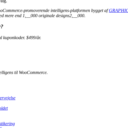
alg.
ooCommerce-promoverende intelligens-platformen bygget af
GRAPHIC
ed mere end 1,__000 originale designs2,__000.
r?
 kuponkoder. $499/år.
elligens til WooCommerce.
ervejelse
oldet
stikering