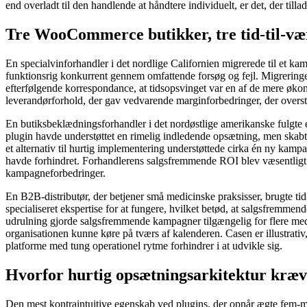
end overladt til den handlende at håndtere individuelt, er det, der t
Tre WooCommerce butikker, tre tid-til-væ
En specialvinforhandler i det nordlige Californien migrerede til et ka
funktionsrig konkurrent gennem omfattende forsøg og fejl. Migreringen
efterfølgende korrespondance, at tidsopsvinget var en af ​​de mere øko
leverandørforhold, der gav vedvarende marginforbedringer, der overste
En butiksbeklædningsforhandler i det nordøstlige amerikanske fulgte e
plugin havde understøttet en rimelig indledende opsætning, men skabt
et alternativ til hurtig implementering understøttede cirka én ny ka
havde forhindret. Forhandlerens salgsfremmende ROI blev væsentligt fo
kampagneforbedringer.
En B2B-distributør, der betjener små medicinske praksisser, brugte tid-t
specialiseret ekspertise for at fungere, hvilket betød, at salgsfremmen
udrulning gjorde salgsfremmende kampagner tilgængelig for flere med
organisationen kunne køre på tværs af kalenderen. Casen er illustrativ,
platforme med tung operationel rytme forhindrer i at udvikle sig.
Hvorfor hurtig opsætningsarkitektur kræve
Den mest kontraintuitive egenskab ved plugins, der opnår ægte fem-min