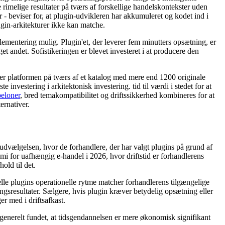
 rimelige resultater på tværs af forskellige handelskontekster uden
- beviser for, at plugin-udvikleren har akkumuleret og kodet ind i
gin-arkitekturer ikke kan matche.
lementering mulig. Plugin'et, der leverer fem minutters opsætning, er
et andet. Sofistikeringen er blevet investeret i at producere den
 platformen på tværs af et katalog med mere end 1200 originale
 investering i arkitektonisk investering. tid til værdi i stedet for at
eloner
, bred temakompatibilitet og driftssikkerhed kombineres for at
ernativer.
ælgelsen, hvor de forhandlere, der har valgt plugins på grund af
omi for uafhængig e-handel i 2026, hvor driftstid er forhandlerens
old til det.
le plugins operationelle rytme matcher forhandlerens tilgængelige
etningsresultater. Sælgere, hvis plugin kræver betydelig opsætning eller
r med i driftsafkast.
 generelt fundet, at tidsgendannelsen er mere økonomisk signifikant