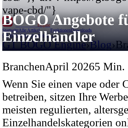
vape-cbd/"}
BOGO Angebote f
GT BOGO
Engine
Startseite
Alle Artikel
Funktionen
Downloads
Einzelhändler
GT BOGO Engine holen →
GT BOGO Engine
›
Blog
›
Br
Branchen
April 2026
5 Min. 
Wenn Sie einen vape oder
betreiben, sitzen Ihre Werb
meisten regulierten, alters
Einzelhandelskategorien on