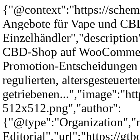
{"@context":"https://sche
Angebote für Vape und CB
Einzelhändler","descriptio
CBD-Shop auf WooCommerce
Promotion-Entscheidungen a
regulierten, altersgesteuert
getriebenen...","image":"htt
512x512.png","author":
{"@type":"Organization"
Editorial","url":"https://g