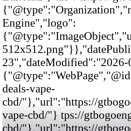
{"@type":"Organization"
Engine","logo":
{"@type":"ImageObject","url
512x512.png"}},"datePubli
23","dateModified":"2026-
{"@type":"WebPage","@id":
deals-vape-
cbd/"},"url":"https://gtbo
vape-cbd/"} tps://gtbogoen
cbd/"},"url":"https://gtbo