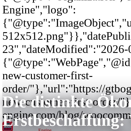
Engine","logo":
{"@type":"ImageObject","url
512x512.png"}},"datePubli
23","dateModified":"2026-
{"@type":"WebPage","@id"
new-customer-first-
order/"},"url":"https://gt
Die distinkte Ök
new-customer-first-order/"}
engine.com/blog/woocommer
Erstbeschaffung:
GT BOGO
Engine