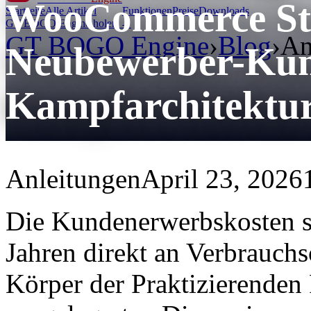
WooCommerce Sto
Startseite
Alle Artikel
Funktionen
Preise
Downloads
GT BOGO Engine holen →
GT BOGO Engine
›
Blog
›
An
Neubewerber-Ku
Kampfarchitektu
Anleitungen
April 23, 2026
Die Kundenerwerbskosten ste
Jahren direkt an Verbrauch
Körper der Praktizierenden