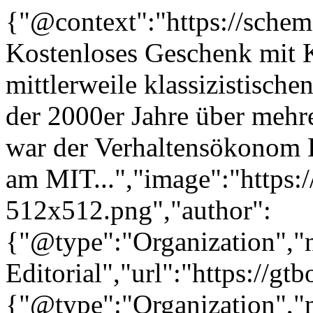
{"@context":"https://sche
Kostenloses Geschenk mit K
mittlerweile klassizistisch
der 2000er Jahre über mehre
war der Verhaltensökonom 
am MIT...","image":"https:/
512x512.png","author":
{"@type":"Organization"
Editorial","url":"https://g
{"@type":"Organization"