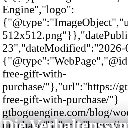
Engine","logo":
{"@type":"ImageObject","url
512x512.png"}},"datePubli
23","dateModified":"2026-
{"@type":"WebPage","@id"
free-gift-with-
purchase/"},"url":"https:
free-gift-with-purchase/"}
gtbogoengine.com/blog/woo
Die Verhaltenssym
purchase/"},"url":"https: