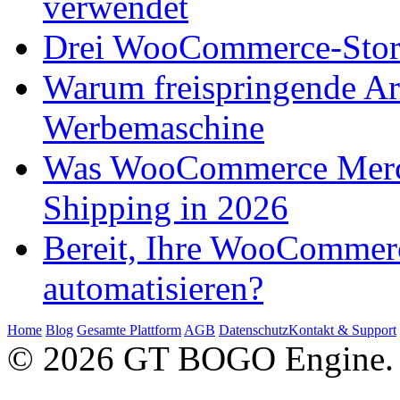
verwendet
Drei WooCommerce-Stores
Warum freispringende Arc
Werbemaschine
Was WooCommerce Mercha
Shipping in 2026
Bereit, Ihre WooCommer
automatisieren?
Home
Blog
Gesamte Plattform
AGB
Datenschutz
Kontakt & Support
© 2026 GT BOGO Engine. A