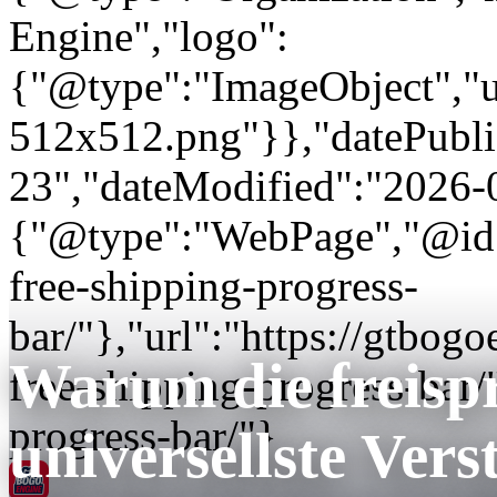
Engine","logo":
{"@type":"ImageObject","url
512x512.png"}},"datePubli
23","dateModified":"2026-
{"@type":"WebPage","@id"
free-shipping-progress-
bar/"},"url":"https://gtbo
Warum die freispr
free-shipping-progress-bar
progress-bar/"}
universellste Ver
GT BOGO
Engine