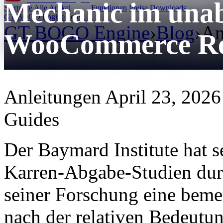
Mechanic im una
Startseite
Alle Artikel
Funktionen
Preise
Downloads
GT BOGO Engine holen →
GT BOGO Engine
›
Blog
›
An
WooCommerce Ret
Anleitungen
April 23, 2026
Guides
Der Baymard Institute hat s
Karren-Abgabe-Studien durch
seiner Forschung eine bem
nach der relativen Bedeutu