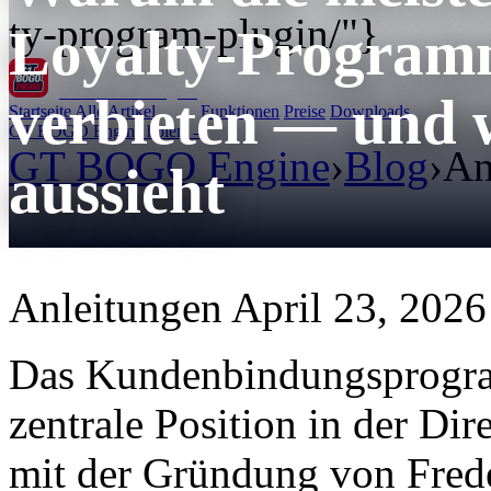
ty-program-plugin/"}
Loyalty-Programm
GT BOGO
Engine
verbieten — und w
Startseite
Alle Artikel
Funktionen
Preise
Downloads
GT BOGO Engine holen →
GT BOGO Engine
›
Blog
›
An
aussieht
Anleitungen
April 23, 2026
Das Kundenbindungsprogram
zentrale Position in der Dir
mit der Gründung von Fred