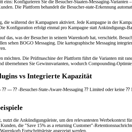
itt eins: Konfigurieren Sie die Besucher-Staaten-Messaging-Varianten 
den. Die Plattform behandelt die Besucher-state-Erkennung automatisc
ng, die während der Kampagnen aktiviert. Jede Kampagne in der Kamp
 Die Konfiguration erfolgt einmal pro Kampagne statt Ankündigungs-
ich auf das, was der Besucher in seinem Warenkorb hat, verschiebt. Be
n sehen BOGO Messaging. Die kartographische Messaging integriert s
ren.
en möchten. Die Prüfmaschine der Plattform führt die Varianten mit ran
sch und übernehmen Sie Gewinnvarianten, wodurch Compounding-Optimi
ugins vs Integrierte Kapazität
-- ⁇ --- ⁇ -Besucher-State-Aware-Messaging ⁇ Limited oder keine ⁇
ispiele
 nutzt die Ankündigungsleiste, um den relevantesten Werbekontext für 
n. Kunden, die "Save 15% as a returning Customer"-Retentionsnachric
 Warenkorb Fortschrittsleiste angezeigt werden.