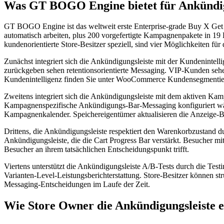
Was GT BOGO Engine bietet für Ankündig
GT BOGO Engine ist das weltweit erste Enterprise-grade Buy X Ge
automatisch arbeiten, plus 200 vorgefertigte Kampagnenpakete in 19 B
kundenorientierte Store-Besitzer speziell, sind vier Möglichkeiten für 
Zunächst integriert sich die Ankündigungsleiste mit der Kundeninte
zurückgeben sehen retentionsorientierte Messaging. VIP-Kunden sehen 
Kundenintelligenz finden Sie unter WooCommerce Kundensegmentie
Zweitens integriert sich die Ankündigungsleiste mit dem aktiven Ka
Kampagnenspezifische Ankündigungs-Bar-Messaging konfiguriert währ
Kampagnenkalender. Speichereigentümer aktualisieren die Anzeige-B
Drittens, die Ankündigungsleiste respektiert den Warenkorbzustand d
Ankündigungsleiste, die die Cart Progress Bar verstärkt. Besucher mi
Besucher an ihrem tatsächlichen Entscheidungspunkt trifft.
Viertens unterstützt die Ankündigungsleiste A/B-Tests durch die Test
Varianten-Level-Leistungsberichterstattung. Store-Besitzer können 
Messaging-Entscheidungen im Laufe der Zeit.
Wie Store Owner die Ankündigungsleiste e