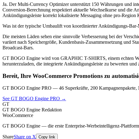
Ja. Der Multi-Currency Optimizer unterstützt 150 Währungen und int
Conversion-Berechnung respektiert aktuelle Wechselkurse und die An
Ankündigungsleiste korrekt lokalisierte Messaging ohne pro-Region 
Was ist der typische Umbaulift von koordinierter Ankündigungs-Bar
Die meisten Läden sehen eine sinnvolle Verbesserung bei der Versch
variiert nach Speichergröße, Kundenbasis-Zusammensetzung und Start-
Broadcast-Bars.
GT BOGO Engine wird von GRAPHIC T-SHIRTS, einem echten WooCom
herunterzuladen, die integrierte Ankündigungsleiste zu bewerten und z
Bereit, Ihre WooCommerce Promotions zu automatisi
GT BOGO Engine PRO — 46 Superkräfte, 200 Kampagnenpakete, Nu
See GT BOGO Engine PRO →
GT
GT BOGO Engine Redaktion
WooCommerce
GT BOGO Engine — die erste Enterprise-Werbeintelligenz-Plattfo
Share
Share on X
Copy link