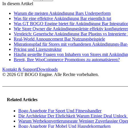
In diesem Artikel
Warum die meisten Ankündigung Bars Underperform
Was für eine effektive Ankündigung Bar eigentlich tut
Was GT BOGO Engine bietet für Ankündigung Bar Integratio
Wie Store Owner die Ankündigungsleiste effektiv konfiguriere
Vergleich: Generische Ankündigung Bar Plugins vs Integrierte 
Real-World Announcement Bar Nutzungsbeispiele
Migrationspfad für Stores mit vorhandenen Ankündigungs-Bar
Pricing und Lizenzstruktur
Häufig gestellte Fragen von Inhabern von Stores mit Ankündig
Bereit, Ihre WooCommerce Promotions zu automatisieren?
Kontakt & Support
Downloads
© 2026 GT BOGO Engine. Alle Rechte vorbehalten.
Related Articles
Bogo Angebote Fur Sport Und Fitnesshandler
Die Architektur Der Ehrlichkeit Warum Einige Deal Unloc
Warum Werbekonvertierungsrate Weniger Zuverlassige Oper
Bogo Angebote Fur Mobel Und Hausdekormarken