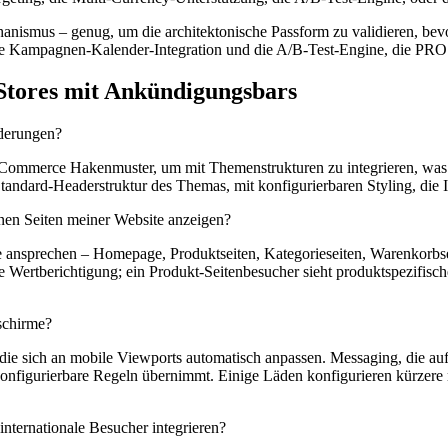
anismus – genug, um die architektonische Passform zu validieren, bevo
 die Kampagnen-Kalender-Integration und die A/B-Test-Engine, die PRO 
 Stores mit Ankündigungsbars
derungen?
Commerce Hakenmuster, um mit Themenstrukturen zu integrieren, was
Standard-Headerstruktur des Themas, mit konfigurierbaren Styling, die
en Seiten meiner Website anzeigen?
nsprechen – Homepage, Produktseiten, Kategorieseiten, Warenkorbseit
ertberichtigung; ein Produkt-Seitenbesucher sieht produktspezifisch
schirme?
die sich an mobile Viewports automatisch anpassen. Messaging, die au
 konfigurierbare Regeln übernimmt. Einige Läden konfigurieren kürzere
ternationale Besucher integrieren?