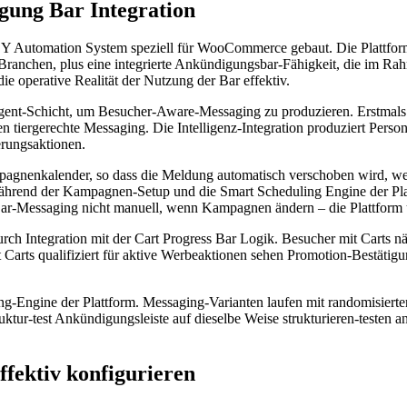
ung Bar Integration
t Y Automation System speziell für WooCommerce gebaut. Die Plattf
ranchen, plus eine integrierte Ankündigungsbar-Fähigkeit, die im Rahm
die operative Realität der Nutzung der Bar effektiv.
lligent-Schicht, um Besucher-Aware-Messaging zu produzieren. Erstmal
tiergerechte Messaging. Die Intelligenz-Integration produziert Persona
rungsaktionen.
mpagnenkalender, so dass die Meldung automatisch verschoben wird, w
end der Kampagnen-Setup und die Smart Scheduling Engine der Plattf
ar-Messaging nicht manuell, wenn Kampagnen ändern – die Plattform 
urch Integration mit der Cart Progress Bar Logik. Besucher mit Carts 
t Carts qualifiziert für aktive Werbeaktionen sehen Promotion-Bestätigu
ing-Engine der Plattform. Messaging-Varianten laufen mit randomisiert
struktur-test Ankündigungsleiste auf dieselbe Weise strukturieren-tes
ffektiv konfigurieren