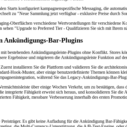
en Starts konfiguriert kampagnenspezifische Messaging, die automatis
selt zu "Neue Sammlung jetzt verfügbar - exklusive Preise durch Son
saging-Oberflächen verschiedene Wertvorstellungen für verschiedene
n sehen "Upgrade to Preferred Tier - Qualifizieren Sie sich mit Ihrem 
en Ankündigungs-Bar-Plugins
mit bestehenden Ankündigungsleiste-Plugins ohne Konflikt. Stores kö
bessere Ergebnisse und migrieren die Ankündigungsleiste Funktion auf der
Zuerst installieren Sie die Plattform und validieren Sie die architekt
ard-Hook-Muster, aber einige benutzerdefinierte Themen können kleiner
ampagnenintegration, während Sie das Legacy-Ankündigungs-Bar-Plugi
Vermächtnisleiste über einige Wochen Verkehr, um zu bestätigen, dass di
 integrierte Fähigkeit erweist sich heraus, und konsolidieren Sie die
tegrierten Fähigkeit, messbare Verbesserung innerhalb des ersten Promot
isträger. Es gibt keine Aufladung für die Ankündigung Bar-Fähigkei
rgeting, die Multi-Currency-Unterstützung, die A/B-Test-Engine, oder