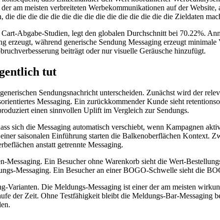
ne der am meisten verbreiteten Werbekommunikationen auf der Website, 
ie die die die die die die die die die die die die die die Zieldaten 
 Cart-Abgabe-Studien, legt den globalen Durchschnitt bei 70.22%. An
g erzeugt, während generische Sendung Messaging erzeugt minimale V
Abbruchverbesserung beiträgt oder nur visuelle Geräusche hinzufügt.
entlich tut
 generischen Sendungsnachricht unterscheiden. Zunächst wird der releva
onsorientiertes Messaging. Ein zurückkommender Kunde sieht retentions
produziert einen sinnvollen Uplift im Vergleich zur Sendungs.
 dass sich die Messaging automatisch verschiebt, wenn Kampagnen akti
einer saisonalen Einführung starten die Balkenoberflächen Kontext.
rbeflächen anstatt getrennte Messaging.
llen-Messaging. Ein Besucher ohne Warenkorb sieht die Wert-Bestellu
ndigungs-Messaging. Ein Besucher an einer BOGO-Schwelle sieht die 
ng-Varianten. Die Meldungs-Messaging ist einer der am meisten wirkung
e der Zeit. Ohne Testfähigkeit bleibt die Meldungs-Bar-Messaging bei
den.