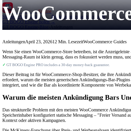
WooCommerce 
GT BOGO
Engine
Startseite
Alle Artikel
Funktionen
Preise
Downloads
GT BOGO Engine holen →
GT BOGO Engine
›
Blog
›
Anleitungen
Anleitungen
April 23, 2026
12 Min. Lesezeit
WooCommerce Guides
Wenn Sie einen WooCommerce-Store betreiben, ist die Anzeigeleiste an
Messaging-Raum ist klein genug, dass es fokussiert werden muss, und 
✓
GT BOGO Engine PRO includes a 30-day money-back guarantee.
Dieser Beitrag ist für WooCommerce-Shop-Besitzer, die ihre Ankündi
erfordert, warum die meisten generischen Ankündigungs-Bar-Plugins di
integriert, und wie die Bar als koordinierte Komponente von Werbek
Warum die meisten Ankündigung Bars Un
Das strukturelle Problem mit den meisten WooCommerce Ankündigungs-
Speicherinhaber konfiguriert statische Messaging – "Freier Versand 
Kontext oder aktiven Kampagnen.
Die McKinsey-Forschung über Preis- und Werbeanalysen identifiziert