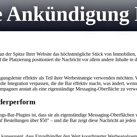
Ankündigung B
 der Spitze Ihrer Website das höchstmögliche Stück von Immobilien, di
die Platzierung positioniert die Nachricht vor allem andere Inhalte i
gungsleiste effektiv als Teil ihrer Werbestrategie verwenden möchten
e Integration verpassen, die die Bar effektiv macht, was ändert, wenn
ampagnen anstatt als eine eigenständige Messaging-Oberfläche zu verw
derperform
Bar-Plugins ist, dass sie als eigenständige Messaging-Oberflächen v
auf Bestellungen über $50" – und die Bar zeigt diese Nachricht an je
 konsequent, dass Einzelhändler den Wert koordinierter Werbeanalysen 