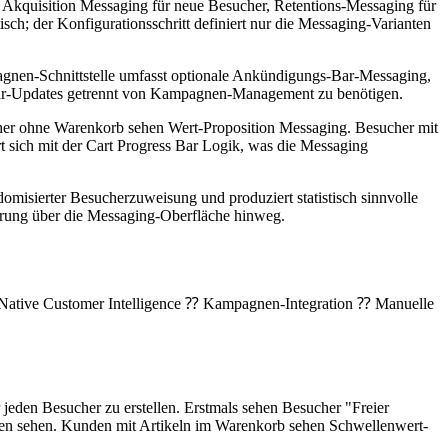
– Akquisition Messaging für neue Besucher, Retentions-Messaging für
h; der Konfigurationsschritt definiert nur die Messaging-Varianten
agnen-Schnittstelle umfasst optionale Ankündigungs-Bar-Messaging,
Bar-Updates getrennt von Kampagnen-Management zu benötigen.
sucher ohne Warenkorb sehen Wert-Proposition Messaging. Besucher mit
ich mit der Cart Progress Bar Logik, was die Messaging
domisierter Besucherzuweisung und produziert statistisch sinnvolle
erung über die Messaging-Oberfläche hinweg.
 Native Customer Intelligence ⁇ Kampagnen-Integration ⁇ Manuelle
jeden Besucher zu erstellen. Erstmals sehen Besucher "Freier
hten sehen. Kunden mit Artikeln im Warenkorb sehen Schwellenwert-