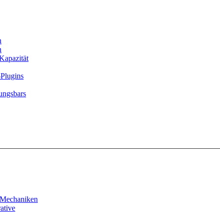
n
n
Kapazität
-Plugins
ungsbars
k Mechaniken
ative