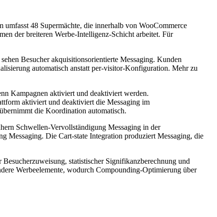
orm umfasst 48 Supermächte, die innerhalb von WooCommerce
en der breiteren Werbe-Intelligenz-Schicht arbeitet. Für
s sehen Besucher akquisitionsorientierte Messaging. Kunden
lisierung automatisch anstatt per-visitor-Konfiguration. Mehr zu
enn Kampagnen aktiviert und deaktiviert werden.
orm aktiviert und deaktiviert die Messaging im
übernimmt die Koordination automatisch.
nähern Schwellen-Vervollständigung Messaging in der
ng Messaging. Die Cart-state Integration produziert Messaging, die
er Besucherzuweisung, statistischer Signifikanzberechnung und
ten andere Werbeelemente, wodurch Compounding-Optimierung über