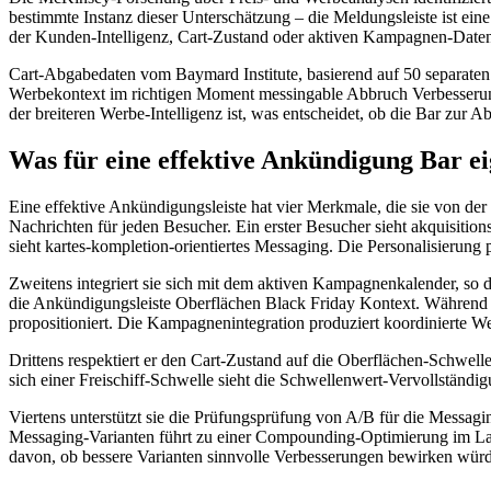
bestimmte Instanz dieser Unterschätzung – die Meldungsleiste ist ei
der Kunden-Intelligenz, Cart-Zustand oder aktiven Kampagnen-Daten, d
Cart-Abgabedaten vom Baymard Institute, basierend auf 50 separaten
Werbekontext im richtigen Moment messingable Abbruch Verbesserun
der breiteren Werbe-Intelligenz ist, was entscheidet, ob die Bar zur 
Was für eine effektive Ankündigung Bar eig
Eine effektive Ankündigungsleiste hat vier Merkmale, die sie von der
Nachrichten für jeden Besucher. Ein erster Besucher sieht akquisiti
sieht kartes-kompletion-orientiertes Messaging. Die Personalisierung 
Zweitens integriert sie sich mit dem aktiven Kampagnenkalender, so
die Ankündigungsleiste Oberflächen Black Friday Kontext. Während 
propositioniert. Die Kampagnenintegration produziert koordinierte We
Drittens respektiert er den Cart-Zustand auf die Oberflächen-Schwe
sich einer Freischiff-Schwelle sieht die Schwellenwert-Vervollstä
Viertens unterstützt sie die Prüfungsprüfung von A/B für die Messagi
Messaging-Varianten führt zu einer Compounding-Optimierung im Lauf
davon, ob bessere Varianten sinnvolle Verbesserungen bewirken wür