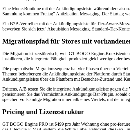
Eine Mode-Boutique mit der Ankündigungsleiste während der saisonal
Sammlung kommen Freitag" Antizipation Messaging. Der Starttag wech
Ein B2B-Vertreiber mit der Ankündigungsleiste für Tier-Aware-Mes
bewerben Sie sich jetzt" Akquisition Messaging. Standard-Tier-Konte
Migrationspfad für Stores mit vorhanden
Die Migration ist zerstörerisch, weil GT BOGO Engine-Koexistenten 
installieren, die integrierte Fähigkeit produziert gleichwertige oder 
Die pragmatische Migrationssequenz hat vier Phasen über ein Viertel. 
Themen beherbergen die Ankündigungsleiste der Plattform durch Stand
Ankündigungsleiste über die Plattform mit Besucher-Zustand und K
Drittens, A/B testen Sie die integrierte Ankündigungsleiste gegen die 
pensionieren Sie das Vermächtnis Ankündigungs-Bar-Plugin, sobald die
speichert vollständige Migration innerhalb eines Viertels, mit der in
Pricing und Lizenzstruktur
GT BOGO Engine PRO ist $499 pro Jahr Wohnung ohne pro-feature Pre
das Lifecycle-E-Mail-System, die White-Label-Fähigkeit, die Geo-Ta