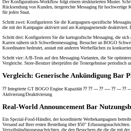
Der Konfigurations-Workflow folgt einem strukturierten Muster. Schr
Rücksendung von Kunden, tiergerechte Messaging für hochwertige Kun
für jeden Staat.
Schritt zwei: Konfigurieren Sie die Kampagnen-spezifische Messagi
die mit der Kampagne aktiviert und am Kampagnenende deaktiviert.
Schritt drei: Konfigurieren Sie die kartografische Messaging, die s
Karren nähern sich Schwellenmessaging. Besucher an BOGO Schwelle
Koordinaten bedeutet, anstatt mit anderen Werbeflächen zu konkurrie
Schritt vier: A/B-Tests auf den Messaging-Varianten, die Sie optimier
Vergleiche. Store-Besitzer überprüfen die Testergebnisse periodi
Vergleich: Generische Ankündigung Bar Pl
⁇ Integrierte GT BOGO Engine Kapazität ⁇ ⁇ --- ⁇ ---- ⁇ --- ⁇ -
Aktivierung/Deaktivierung
Real-World Announcement Bar Nutzungsbe
Ein Spezial-Food-Händler, der koordinierte Werbekampagnen betreibt,
Versand auf Ihrer ersten Bestellung über $50" Erfassungsnachrichte
Vervollständigungsnachrichten, die den Besuchern die die die mit der