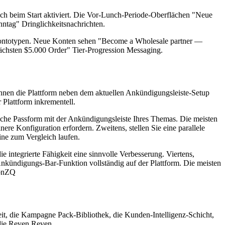
ch beim Start aktiviert. Die Vor-Lunch-Periode-Oberflächen "Neue
ntag" Dringlichkeitsnachrichten.
 Kontotypen. Neue Konten sehen "Become a Wholesale partner —
nächsten $5.000 Order" Tier-Progression Messaging.
nnen die Plattform neben dem aktuellen Ankündigungsleiste-Setup
 Plattform inkrementell.
onische Passform mit der Ankündigungsleiste Ihres Themas. Die meisten
e Konfiguration erfordern. Zweitens, stellen Sie eine parallele
ne zum Vergleich laufen.
e integrierte Fähigkeit eine sinnvolle Verbesserung. Viertens,
 Ankündigungs-Bar-Funktion vollständig auf der Plattform. Die meisten
ionZQ
t, die Kampagne Pack-Bibliothek, die Kunden-Intelligenz-Schicht,
 die Reven Reven.