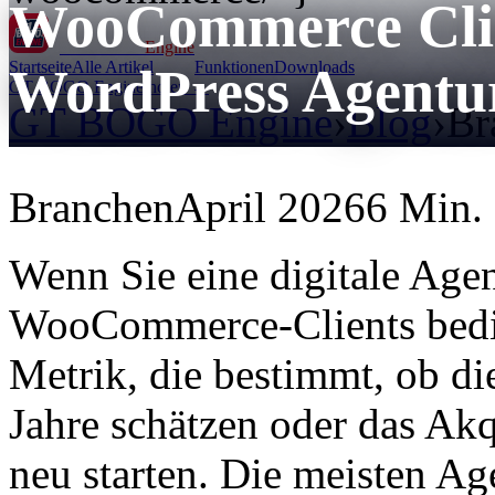
WooCommerce Clie
GT BOGO
Engine
Startseite
Alle Artikel
Funktionen
Downloads
WordPress Agentu
GT BOGO Engine holen →
GT BOGO Engine
›
Blog
›
Br
Branchen
April 2026
6 Min. 
Wenn Sie eine digitale Agen
WooCommerce-Clients bedie
Metrik, die bestimmt, ob d
Jahre schätzen oder das Akq
neu starten. Die meisten Ag