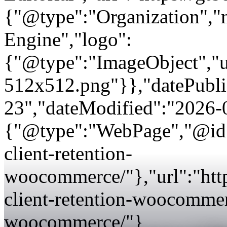
{"@type":"Organization"
Engine","logo":
{"@type":"ImageObject","url
512x512.png"}},"datePubli
23","dateModified":"2026-
{"@type":"WebPage","@id":
client-retention-
woocommerce/"},"url":"htt
client-retention-woocommerc
woocommerce/"}