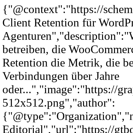
{"@context":"https://sche
Client Retention für WordP
Agenturen","description":"
betreiben, die WooCommerce-
Retention die Metrik, die b
Verbindungen über Jahre
oder...","image":"https://gr
512x512.png","author":
{"@type":"Organization"
Editorial","url":"https://g