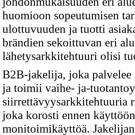
johdonmukaisuuden eri aluei
huomioon sopeutumisen tar
ulottuvuuden ja tuotti asia
brändien sekoittuvan eri alue
lähetysarkkitehtuuri olisi tu
B2B-jakelija, joka palvelee 
ja toimii vaihe- ja-tuotanto
siirrettävyysarkkitehtuuria 
joka korosti ennen käyttööno
monitoimikäyttöä. Jakelija