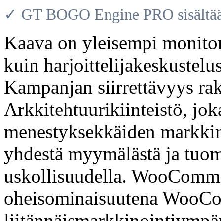
✓ GT BOGO Engine PRO sisältää 
Kaava on yleisempi monit
kuin harjoittelijakeskustelus
Kampanjan siirrettävyys rak
Arkkitehtuurikiinteistö, jok
menestyksekkäiden markkin
yhdestä myymälästä ja tuomi
uskollisuudella. WooCommerc
oheisominaisuutena WooC
liitännäismarkkinointiympär