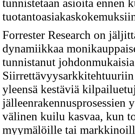
tunnistetaan asioita ennen k
tuotantoasiakaskokemuksiin
Forrester Research on jälji
dynamiikkaa monikauppaise
tunnistanut johdonmukaisia
Siirrettävyysarkkitehtuuriin
yleensä kestäviä kilpailuetu
jälleenrakennusprosessien y
välinen kuilu kasvaa, kun t
myymälöille tai markkinoill