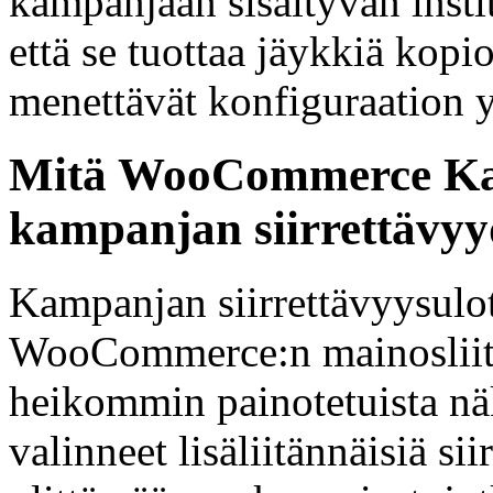
kampanjaan sisältyvän instit
että se tuottaa jäykkiä kopi
menettävät konfiguraation y
Mitä WooCommerce Kaup
kampanjan siirrettävyy
Kampanjan siirrettävyysulo
WooCommerce:n mainosliitä
heikommin painotetuista näk
valinneet lisäliitännäisiä si