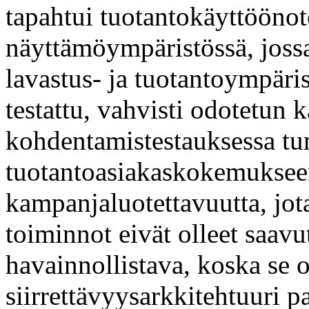
tapahtui tuotantokäyttöönot
näyttämöympäristössä, joss
lavastus- ja tuotantoympäris
testattu, vahvisti odotetun 
kohdentamistestauksessa tun
tuotantoasiakaskokemukseen
kampanjaluotettavuutta, jo
toiminnot eivät olleet saavu
havainnollistava, koska se os
siirrettävyysarkkitehtuuri p