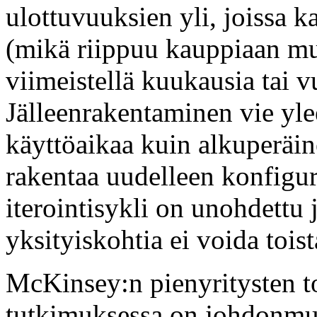
ulottuvuuksien yli, joissa 
(mikä riippuu kauppiaan mui
viimeistellä kuukausia tai 
Jälleenrakentaminen vie yl
käyttöaikaa kuin alkuperäi
rakentaa uudelleen konfigur
iterointisykli on unohdettu j
yksityiskohtia ei voida tois
McKinsey:n pienyritysten t
tutkimuksessa on johdonmuka