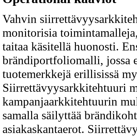
Vahvin siirrettävyysarkkiteht
monitorisia toimintamalleja, 
taitaa käsitellä huonosti. 
brändiportfoliomalli, jossa e
tuotemerkkejä erillisissä m
Siirrettävyysarkkitehtuuri 
kampanjaarkkitehtuurin muk
samalla säilyttää brändikohta
asiakaskantaerot. Siirrettäv