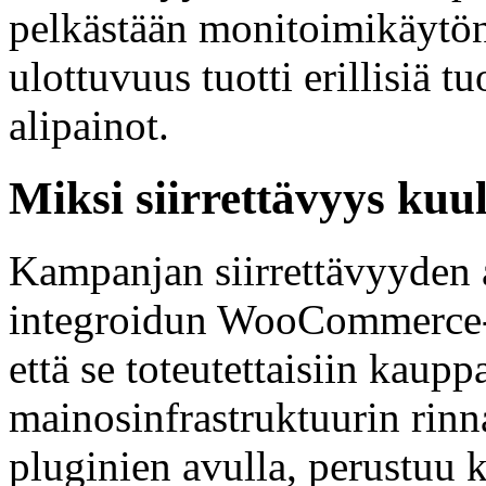
pelkästään monitoimikäytön
ulottuvuus tuotti erillisiä t
alipainot.
Miksi siirrettävyys kuu
Kampanjan siirrettävyyden 
integroidun WooCommerce-ka
että se toteutettaisiin kaup
mainosinfrastruktuurin rinna
pluginien avulla, perustuu 