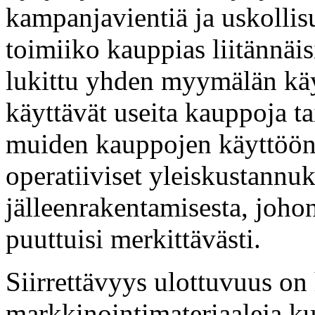
kampanjavientiä ja uskollisu
toimiiko kauppias liitännäi
lukittu yhden myymälän käy
käyttävät useita kauppoja ta
muiden kauppojen käyttööno
operatiiviset yleiskustannu
jälleenrakentamisesta, joho
puuttuisi merkittävästi.
Siirrettävyys ulottuvuus on
markkinointimateriaaleja k