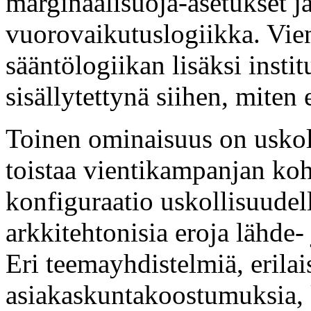
marginaalisuoja-asetukset j
vuorovaikutuslogiikka. Vie
sääntölogiikan lisäksi insti
sisällytettynä siihen, miten
Toinen ominaisuus on uskolli
toistaa vientikampanjan koh
konfiguraatio uskollisuudel
arkkitehtonisia eroja lähde
Eri teemayhdistelmiä, erilaisi
asiakaskuntakoostumuksia,