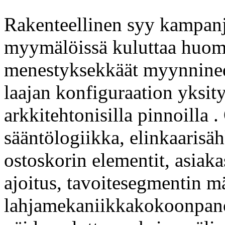
Rakenteellinen syy kampanj
myymälöissä kuluttaa huomat
menestyksekkäät myynnined
laajan konfiguraation yksit
arkkitehtonisilla pinnoilla 
sääntölogiikka, elinkaarisäh
ostoskorin elementit, asiak
ajoitus, tavoitesegmentin m
lahjamekaniikkakokoonpanot