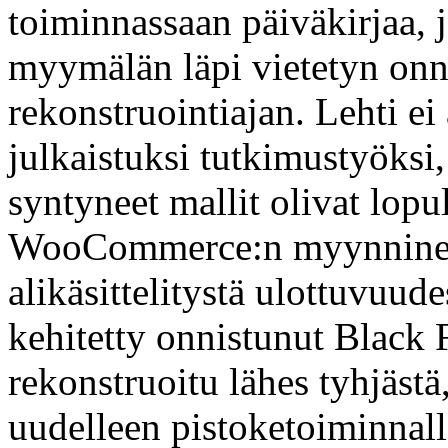
toiminnassaan päiväkirjaa,
myymälän läpi vietetyn on
rekonstruointiajan. Lehti ei 
julkaistuksi tutkimustyöks
syntyneet mallit olivat lopul
WooCommerce:n myynninedi
alikäsittelitystä ulottuvuud
kehitetty onnistunut Black F
rekonstruoitu lähes tyhjästä
uudelleen pistoketoiminnall