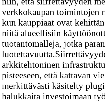
niin, että siirrettävyyden 
verkkokaupan toimintojen m
kun kauppiaat ovat kehittän
niitä alueellisiin käyttööno
tuotantomalleja, jotka paran
luotettavuutta.Siirrettävyyd
arkkitehtoninen infrastrukt
pisteeseen, että kattavan vie
merkittävästi käsitelty plugi
halukkaita investoimaan ty