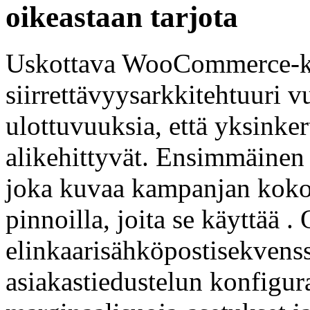
oikeastaan tarjota
Uskottava WooCommerce-
siirrettävyysarkkitehtuuri v
ulottuvuuksia, että yksinke
alikehittyvät. Ensimmäinen 
joka kuvaa kampanjan koko t
pinnoilla, joita se käyttää .
elinkaarisähköpostisekvenssi
asiakastiedustelun konfigura