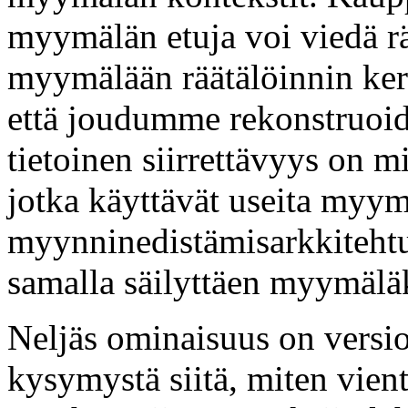
myymälän etuja voi viedä rä
myymälään räätälöinnin kerro
että joudumme rekonstruoida
tietoinen siirrettävyys on m
jotka käyttävät useita myym
myynninedistämisarkkitehtu
samalla säilyttäen myymäläk
Neljäs ominaisuus on versioh
kysymystä siitä, miten vient