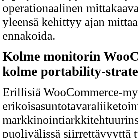
operationaalinen mittakaava
yleensä kehittyy ajan mittaa
ennakoida.
Kolme monitorin WooC
kolme portability-strat
Erillisiä WooCommerce-myy
erikoisasuntotavaraliiketoi
markkinointiarkkitehtuurin
puolivälissä siirrettävyyttä 