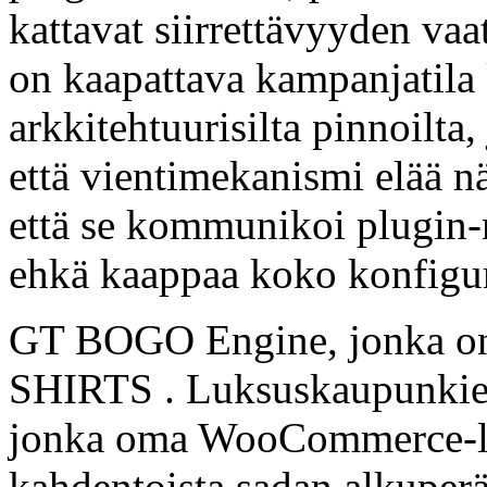
kattavat siirrettävyyden v
on kaapattava kampanjatila
arkkitehtuurisilta pinnoilta, 
että vientimekanismi elää nä
että se kommunikoi plugin-r
ehkä kaappaa koko konfigura
GT BOGO Engine, jonka o
SHIRTS . Luksuskaupunkien 
jonka oma WooCommerce-lipp
kahdentoista sadan alkuperä