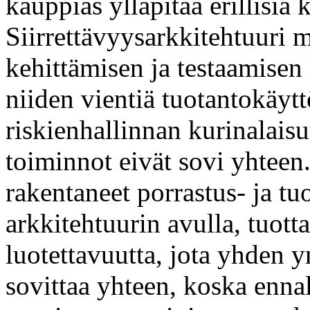
kauppias ylläpitää erillisiä 
Siirrettävyysarkkitehtuuri
kehittämisen ja testaamisen
niiden vientiä tuotantokäytt
riskienhallinnan kurinalais
toiminnot eivät sovi yhteen
rakentaneet porrastus- ja tu
arkkitehtuurin avulla, tuot
luotettavuutta, jota yhden 
sovittaa yhteen, koska enna