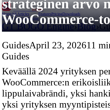
strateginen arvo 
GT BOGO
Engine
WooCommerce-toi
Home
All Articles
Features
Pricing
Downloads
Get GT BOGO Engine →
GT BOGO Engine
›
Blog
›
Gu
Guides
April 23, 2026
11 mi
Guides
Keväällä 2024 yrityksen per
WooCommerce:n erikoisliikey
lippulaivabrändi, yksi hankit
yksi yrityksen myyntipisteist