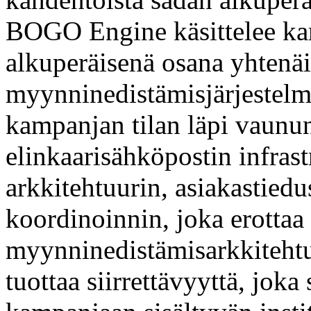
BOGO Engine käsittelee kam
alkuperäisenä osana yhtenäi
myynninedistämisjärjestelm
kampanjan tilan läpi vaunu
elinkaarisähköpostin infrast
arkkitehtuurin, asiakastie
koordinoinnin, joka erottaa
myynninedistämisarkkitehtuu
tuottaa siirrettävyyttä, joka