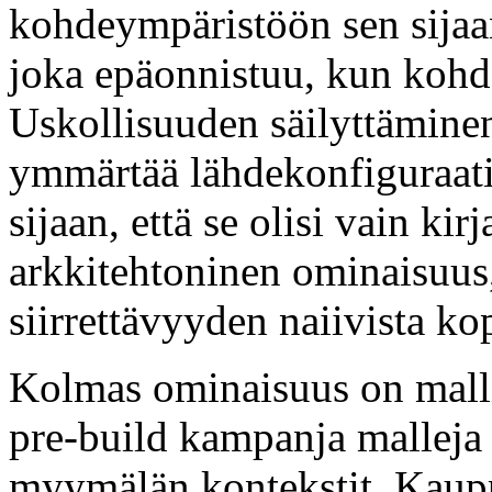
kohdeympäristöön sen sijaan,
joka epäonnistuu, kun kohde
Uskollisuuden säilyttäminen 
ymmärtää lähdekonfiguraati
sijaan, että se olisi vain kir
arkkitehtoninen ominaisuus,
siirrettävyyden naiivista ko
Kolmas ominaisuus on malli-
pre-build kampanja malleja 
myymälän kontekstit. Kaupp