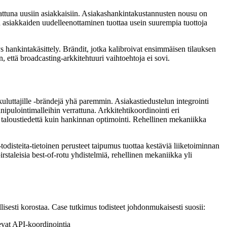
attuna uusiin asiakkaisiin. Asiakashankintakustannusten nousu on
n asiakkaiden uudelleenottaminen tuottaa usein suurempia tuottoja
hankintakäsittely. Brändit, jotka kalibroivat ensimmäisen tilauksen
 että broadcasting-arkkitehtuuri vaihtoehtoja ei sovi.
uluttajille -brändejä yhä paremmin. Asiakastiedustelun integrointi
ipulointimalleihin verrattuna. Arkkitehtikoordinointi eri
 taloustiedettä kuin hankinnan optimointi. Rehellinen mekaniikka
isteita-tietoinen perusteet taipumus tuottaa kestäviä liiketoiminnan
irstaleisia best-of-rotu yhdistelmiä, rehellinen mekaniikka yli
llisesti korostaa. Case tutkimus todisteet johdonmukaisesti suosii:
sevat API-koordinointia