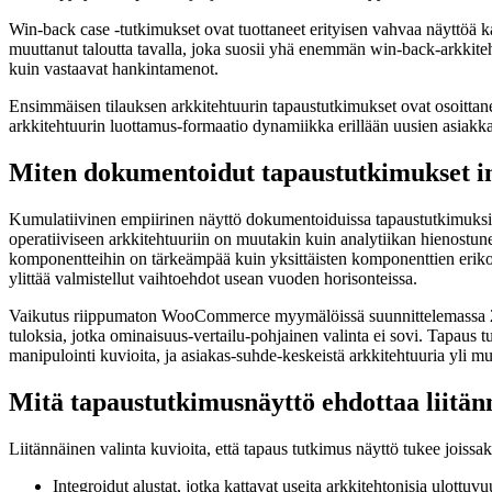
Win-back case -tutkimukset ovat tuottaneet erityisen vahvaa näyttöä 
muuttanut taloutta tavalla, joka suosii yhä enemmän win-back-arkkiteh
kuin vastaavat hankintamenot.
Ensimmäisen tilauksen arkkitehtuurin tapaustutkimukset ovat osoittan
arkkitehtuurin luottamus-formaatio dynamiikka erillään uusien asiakka
Miten dokumentoidut tapaustutkimukset i
Kumulatiivinen empiirinen näyttö dokumentoiduissa tapaustutkimuksissa 
operatiiviseen arkkitehtuuriin on muutakin kuin analytiikan hienostune
komponentteihin on tärkeämpää kuin yksittäisten komponenttien erikoi
ylittää valmistellut vaihtoehdot usean vuoden horisonteissa.
Vaikutus riippumaton WooCommerce myymälöissä suunnittelemassa 2026 e
tuloksia, jotka ominaisuus-vertailu-pohjainen valinta ei sovi. Tapaus tu
manipulointi kuvioita, ja asiakas-suhde-keskeistä arkkitehtuuria yli 
Mitä tapaustutkimusnäyttö ehdottaa liitänn
Liitännäinen valinta kuvioita, että tapaus tutkimus näyttö tukee joissak
Integroidut alustat, jotka kattavat useita arkkitehtonisia ulottuv