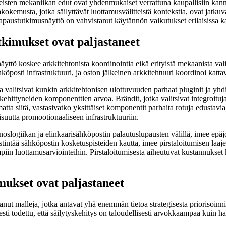
teisten mekaniikan edut ovat yhdenmukaiset verrattuna kaupallisiin kannu
okemusta, jotka säilyttävät luottamusvälitteistä kontekstia, ovat jatkuv
 tapaustutkimusnäyttö on vahvistanut käytännön vaikutukset erilaisissa 
tkimukset ovat paljastaneet
ö koskee arkkitehtonista koordinointia eikä erityistä mekaanista valint
posti infrastruktuuri, ja oston jälkeinen arkkitehtuuri koordinoi kattav
alitsivat kunkin arkkitehtonisen ulottuvuuden parhaat pluginit ja yhdisti
ehittyneiden komponenttien arvoa. Brändit, jotka valitsivat integroituja 
ta siitä, vastasivatko yksittäiset komponentit parhaita rotuja edustavia 
uutta promootionaaliseen infrastruktuuriin.
noslogiikan ja elinkaarisähköpostin palautuslupausten välillä, imee e
viestintää sähköpostin kosketuspisteiden kautta, imee pirstaloitumisen 
mpiin luottamusarviointeihin. Pirstaloitumisesta aiheutuvat kustannukset
ukset ovat paljastaneet
ut malleja, jotka antavat yhä enemmän tietoa strategisesta priorisoinnist
 todettu, että säilytyskehitys on taloudellisesti arvokkaampaa kuin ha