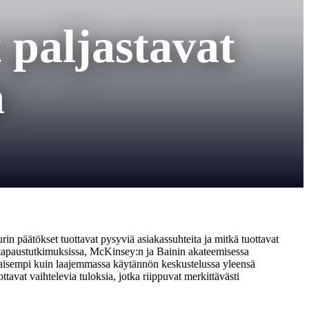
paljastavat
ä
in päätökset tuottavat pysyviä asiakassuhteita ja mitkä tuottavat
sto-tapaustutkimuksissa, McKinsey:n ja Bainin akateemisessa
ukaisempi kuin laajemmassa käytännön keskustelussa yleensä
ottavat vaihtelevia tuloksia, jotka riippuvat merkittävästi