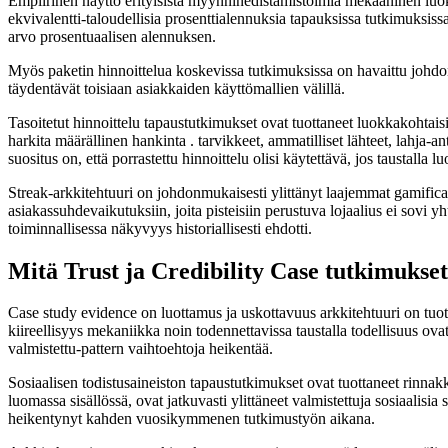
Empiirinen näyttö erityisistä myynninedistämistoimia mekaaninen luok
ekvivalentti-taloudellisia prosenttialennuksia tapauksissa tutkimuksiss
arvo prosentuaalisen alennuksen.
Myös paketin hinnoittelua koskevissa tutkimuksissa on havaittu johdonmu
täydentävät toisiaan asiakkaiden käyttömallien välillä.
Tasoitetut hinnoittelu tapaustutkimukset ovat tuottaneet luokkakohtaisi
harkita määrällinen hankinta . tarvikkeet, ammatilliset lähteet, lahja-
suositus on, että porrastettu hinnoittelu olisi käytettävä, jos taustal
Streak-arkkitehtuuri on johdonmukaisesti ylittänyt laajemmat gamificat
asiakassuhdevaikutuksiin, joita pisteisiin perustuva lojaalius ei sovi 
toiminnallisessa näkyvyys historiallisesti ehdotti.
Mitä Trust ja Credibility Case tutkimukset
Case study evidence on luottamus ja uskottavuus arkkitehtuuri on tuo
kiireellisyys mekaniikka noin todennettavissa taustalla todellisuus ova
valmistettu-pattern vaihtoehtoja heikentää.
Sosiaalisen todistusaineiston tapaustutkimukset ovat tuottaneet rinnakk
luomassa sisällössä, ovat jatkuvasti ylittäneet valmistettuja sosiaalis
heikentynyt kahden vuosikymmenen tutkimustyön aikana.