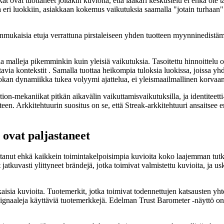
at ovat tuottaneet joitakin kuvioita, että lääkäri keskustelu ei ehkä 
a eri luokkiin, asiakkaan kokemus vaikutuksia saamalla "jotain turhaan" t
kaisia etuja verrattuna pirstaleiseen yhden tuotteen myynninedistämisark
a malleja pikemminkin kuin yleisiä vaikutuksia. Tasoitettu hinnoittelu on
antavia kontekstit . Samalla tuottaa heikompia tuloksia luokissa, joissa 
la luokan dynamiikka tukea volyymi ajattelua, ei yleismaailmallinen korva
ion-mekaniikat pitkän aikavälin vaikuttamisvaikutuksilla, ja identiteett
yhteen. Arkkitehtuurin suositus on se, että Streak-arkkitehtuuri ansaitse
 ovat paljastaneet
ttanut ehkä kaikkein toimintakelpoisimpia kuvioita koko laajemman tutk
t jatkuvasti ylittyneet brändejä, jotka toimivat valmistettu kuvioita, ja 
aisia kuvioita. Tuotemerkit, jotka toimivat todennettujen katsausten yht
ia signaaleja käyttäviä tuotemerkkejä. Edelman Trust Barometer -näyttö on