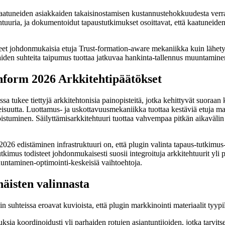
kaatuneiden asiakkaiden takaisinostamisen kustannustehokkuudesta verr
tuuria, ja dokumentoidut tapaustutkimukset osoittavat, että kaatuneide
eet johdonmukaisia etuja Trust-formation-aware mekaniikka kuin lähetys 
iden suhteita taipumus tuottaa jatkuvaa hankinta-tallennus muuntaminen,
nform 2026 Arkkitehtipäätökset
tukee tiettyjä arkkitehtonisia painopisteitä, jotka kehittyvät suoraan k
isuutta. Luottamus- ja uskottavuusmekaniikka tuottaa kestäviä etuja man
stuminen. Säilyttämisarkkitehtuuri tuottaa vahvempaa pitkän aikavälin
distäminen infrastruktuuri on, että plugin valinta tapaus-tutkimus-tod
tkimus todisteet johdonmukaisesti suosii integroituja arkkitehtuurit yli p
muuntaminen-optimointi-keskeisiä vaihtoehtoja.
äisten valinnasta
in suhteissa eroavat kuvioista, että plugin markkinointi materiaalit tyypi
uuksia koordinoidusti yli parhaiden rotujen asiantuntijoiden, jotka tarvit