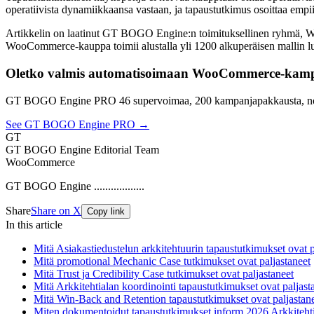
operatiivista dynamiikkaansa vastaan, ja tapaustutkimus osoittaa empii
Artikkelin on laatinut GT BOGO Engine:n toimituksellinen ryhmä,
WooCommerce-kauppa toimii alustalla yli 1200 alkuperäisen mallin lu
Oletko valmis automatisoimaan WooCommerce-kamp
GT BOGO Engine PRO 46 supervoimaa, 200 kampanjapakkausta, no
See GT BOGO Engine PRO →
GT
GT BOGO Engine Editorial Team
WooCommerce
GT BOGO Engine ..................
Share
Share on X
Copy link
In this article
Mitä Asiakastiedustelun arkkitehtuurin tapaustutkimukset ovat p
Mitä promotional Mechanic Case tutkimukset ovat paljastaneet
Mitä Trust ja Credibility Case tutkimukset ovat paljastaneet
Mitä Arkkitehtialan koordinointi tapaustutkimukset ovat paljast
Mitä Win-Back and Retention tapaustutkimukset ovat paljastan
Miten dokumentoidut tapaustutkimukset inform 2026 Arkkiteht