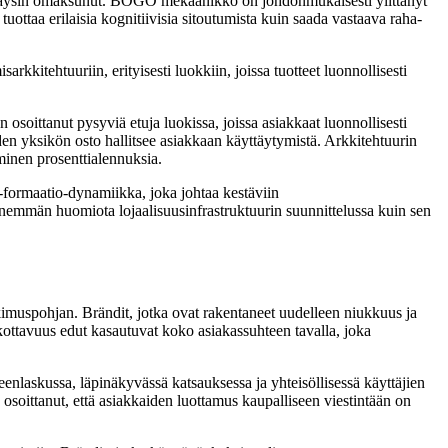
ole täysin omaksunut. BOGO mekaanikko on johdonmukaisesti ylittänyt
uottaa erilaisia kognitiivisia sitoutumista kuin saada vastaava raha-
kitehtuuriin, erityisesti luokkiin, joissa tuotteet luonnollisesti
 osoittanut pysyviä etuja luokissa, joissa asiakkaat luonnollisesti
yhden yksikön osto hallitsee asiakkaan käyttäytymistä. Arkkitehtuurin
aminen prosenttialennuksia.
i-formaatio-dynamiikka, joka johtaa kestäviin
e enemmän huomiota lojaalisuusinfrastruktuurin suunnittelussa kuin sen
imuspohjan. Brändit, jotka ovat rakentaneet uudelleen niukkuus ja
uskottavuus edut kasautuvat koko asiakassuhteen tavalla, joka
eenlaskussa, läpinäkyvässä katsauksessa ja yhteisöllisessä käyttäjien
 osoittanut, että asiakkaiden luottamus kaupalliseen viestintään on