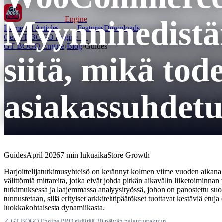
Myynninedistä
GT BOGO
Engine
Home
All Articles
Features
Downloads
Get GT BOGO Engine →
GT BOGO Engine
›
Blog
›
Guides
siitä, mikä tod
asiakassuhdetu
Guides
April 2026
7 min lukuaika
Store Growth
Harjoittelijatutkimusyhteisö on kerännyt kolmen viime vuoden aikana m
välittömiä mittareita, jotka eivät johda pitkän aikavälin liiketoiminna
tutkimuksessa ja laajemmassa analyysityössä, johon on panostettu su
tunnustetaan, sillä erityiset arkkitehtipäätökset tuottavat kestäviä etuj
luokkakohtaisesta dynamiikasta.
✓ GT BOGO Engine PRO sisältää 30 päivän palautustakuun.