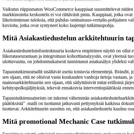
Vaikutus riippumaton WooCommerce kauppiaat suunnittelevat niiden 2026
markkinointia keskustelu ei voi riittävästi pinta. Kauppiaat, jotka ov
liiketoiminnan tuloksia, että puhdas ominaisuus-vertailu-pohjainen val
kuvioita, jotka ovat syntyneet koko laajempi tutkimuspohja.
Mitä Asiakastiedustelun arkkitehtuurin ta
Asiakastiedusteluinfrastruktuuria koskeva empiirinen näyttö on ollut e
liikerataseurantaan ja integroituun kohorttianalyysiin, ovat yleensä t
ulottuvuutta, on johdonmukaisesti tunnistanut asiakasälyn yhdeksi va
Tapaustutkimusmallit sisältävät useita toistuvia elementtejä. Brändit, j
sen sijaan, että ne olisivat vasta kuukauden vanhoja tietoja vastaan, j
mainosarkkitehtuuriin sen sijaan, että säilyttäisivät mitat erillisinä jä
kehityspolkujäljityksiä, tekevät ennakoivia interventiopäätöksiä ennen
Tapaustutkimusaineisto on tukenut vähemmän asiakastiedusteluarkkitehtuu
päätöksistä" -malli on tuottanut jatkuvasti pettymyksiä kaikissa dokume
tuottavat. Arkkitehtuurin suositus on, että asiakastiedustelu kuuluu osaks
Mitä promotional Mechanic Case tutkimuks