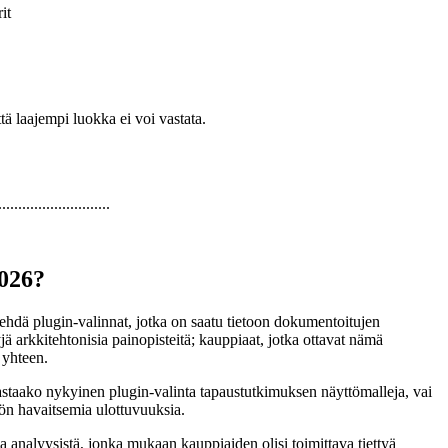
it
tä laajempi luokka ei voi vastata.
...................
2026?
ehdä plugin-valinnat, jotka on saatu tietoon dokumentoitujen
jä arkkitehtonisia painopisteitä; kauppiaat, jotka ottavat nämä
 yhteen.
aako nykyinen plugin-valinta tapaustutkimuksen näyttömalleja, vai
ytön havaitsemia ulottuvuuksia.
analyysistä, jonka mukaan kauppiaiden olisi toimittava tiettyä