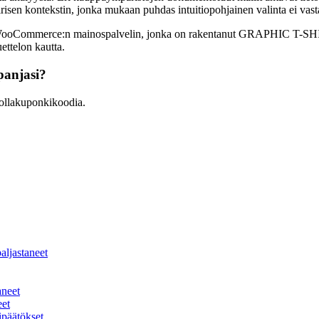
risen kontekstin, jonka mukaan puhdas intuitiopohjainen valinta ei vasta
 WooCommerce:n mainospalvelin, jonka on rakentanut GRAPHIC T-SHIR
ettelon kautta.
anjasi?
llakuponkikoodia.
aljastaneet
aneet
eet
ipäätökset