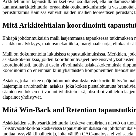
Arkkitehtuurin tapaustutkimukset ovat osoittaneet, että luottamusvälit
kannustinarkkitehtuuria, orgaanisia osakemekanismeja ja vastaanottajak
perustutkimus Bainissa vahvisti näiden mallien teoreettisen perustan;
Mitä Arkkitehtialan koordinointi tapaustu
Ehkäpä johdonmukaisin malli laajemmassa tapauksessa tutkimuksen näytt
asiakkaan älykkyys, mainosmekaniikka, marginaalisuoja, elinkaari sähkö
Malli on dokumentoitu lukuisissa tapaustutkimuksissa. Merkkien, jotka v
asiakaskokemuksia, joiden koordinointivajeet heikensivät yksittäisten k
koordinoidusti, tuottivat usein ylivoimaisia asiakaskokemuksia riippumat
koordinointi on enemmän kuin yksittäisten komponenttien hienostuneis
Asiakas, joka kokee epäjohdonmukaisuuksia ostoskoriin liittyvän mai
laajempiin arviointeihin; asiakas, joka kokee pirstaloitunutta brändi
sääntösovelluksen eri varianttiyhdistelmissä, absorboi vaihtelun laaje
alapainot yhdistyvät.
Mitä Win-Back and Retention tapaustutkim
Asiakkaiden säilytysarkkitehtuuria koskeva empiirinen näyttö on tuottan
Toistuvaostokorkoa koskevissa tapaustutkimuksissa on johdonmukaisesti
tuottaa pysyviä kilpailuetuja, joita välitön CAC-analyysi ei voi saada.