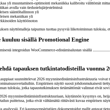
kkaa yli muuntaminen-optimointi mekaniikka kalibroitu välittömät mittar
iikan avulla vain tiedustelujärjestelmissä
eisen sääntöhallinnon yli
oleisen mekaniikan yli
rkkinoiden käyttöönoton
muksen näyttömalleja taipumus tuottaa pysyviä liiketoiminnan tuloksia, et
 kuuluu sisällä Promotional Engine
tä integroidun WooCommerce-edistämisalustan sisällä ..........................
dä tapauksen tutkintatodisteilla vuonna 
auppiaat suunnittelevat 2026 myynninedistämisinfrastruktuuria voivat t
 ominaisuusvertailuihin. Empiirinen näyttö suosii johdonmukaisesti tietty
minnan tuloksia, jotka tapaustutkimuksen tietämättömät valinnat eivät sovi
6 myynninedistämisinfrastruktuuriaan, käytännön kysymys on, heijast
ailun puitteissa, jotka eivät välttämättä riittävästi kuvaa empiirisen nä
 analyysiä. Eri kauppaympäristöjen dokumentoidut mallit antavat tietoa 