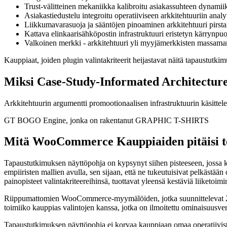
Trust-välitteinen mekaniikka kalibroitu asiakassuhteen dynamii
Asiakastiedustelu integroitu operatiiviseen arkkitehtuuriin analyt
Liikkumavarasuoja ja sääntöjen pinoaminen arkkitehtuuri pirstal
Kattava elinkaarisähköpostin infrastruktuuri eristetyn kärrynpu
Valkoinen merkki - arkkitehtuuri yli myyjämerkkisten massama
Kauppiaat, joiden plugin valintakriteerit heijastavat näitä tapaustutki
Miksi Case-Study-Informated Architecture
Arkkitehtuurin argumentti promootionaalisen infrastruktuurin käsittelemises
GT BOGO Engine, jonka on rakentanut GRAPHIC T-SHIRTS
Mitä WooCommerce Kauppiaiden pitäisi teh
Tapaustutkimuksen näyttöpohja on kypsynyt siihen pisteeseen, jossa k
empiiristen mallien avulla, sen sijaan, että ne tukeutuisivat pelkästään
painopisteet valintakriteereihinsä, tuottavat yleensä kestäviä liiketoi
Riippumattomien WooCommerce-myymälöiden, jotka suunnittelevat 202
toimiiko kauppias valintojen kanssa, jotka on ilmoitettu ominaisuusvert
Tapaustutkimuksen näyttöpohja ei korvaa kauppiaan omaa operatiivista