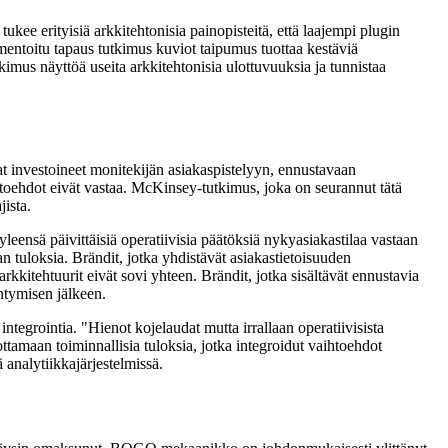
ee erityisiä arkkitehtonisia painopisteitä, että laajempi plugin
umentoitu tapaus tutkimus kuviot taipumus tuottaa kestäviä
kimus näyttöä useita arkkitehtonisia ulottuvuuksia ja tunnistaa
at investoineet monitekijän asiakaspistelyyn, ennustavaan
ihtoehdot eivät vastaa. McKinsey-tutkimus, joka on seurannut tätä
ista.
 yleensä päivittäisiä operatiivisia päätöksiä nykyasiakastilaa vastaan
n tuloksia. Brändit, jotka yhdistävät asiakastietoisuuden
 arkkitehtuurit eivät sovi yhteen. Brändit, jotka sisältävät ennustavia
ntymisen jälkeen.
ntegrointia. "Hienot kojelaudat mutta irrallaan operatiivisista
ottamaan toiminnallisia tuloksia, jotka integroidut vaihtoehdot
ä analytiikkajärjestelmissä.