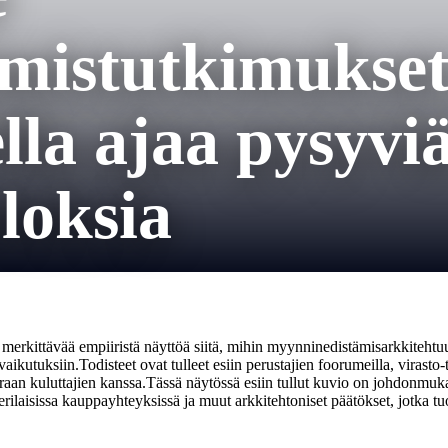
mistutkimukset 
ella ajaa pysyvi
loksia
erkittävää empiiristä näyttöä siitä, mihin myynninedistämisarkkitehtuur
n vaikutuksiin.Todisteet ovat tulleet esiin perustajien foorumeilla, vira
oraan kuluttajien kanssa.Tässä näytössä esiin tullut kuvio on johdonm
a erilaisissa kauppayhteyksissä ja muut arkkitehtoniset päätökset, jotka tu