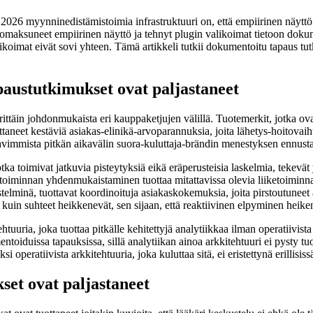
 myynninedistämistoimia infrastruktuuri on, että empiirinen näyttö tuk
at omaksuneet empiirinen näyttö ja tehnyt plugin valikoimat tietoon dok
ikoimat eivät sovi yhteen. Tämä artikkeli tutkii dokumentoitu tapaus tut
paustutkimukset ovat paljastaneet
rittäin johdonmukaista eri kauppaketjujen välillä. Tuotemerkit, jotka ov
uottaneet kestäviä asiakas-elinikä-arvoparannuksia, joita lähetys-hoitova
hvimmista pitkän aikavälin suora-kuluttaja-brändin menestyksen ennustaj
otka toimivat jatkuvia pisteytyksiä eikä eräperusteisia laskelmia, tekevät
a toiminnan yhdenmukaistaminen tuottaa mitattavissa olevia liiketoiminna
rjestelminä, tuottavat koordinoituja asiakaskokemuksia, joita pirstoutuneet
 kuin suhteet heikkenevät, sen sijaan, että reaktiivinen elpyminen heike
ria, joka tuottaa pitkälle kehitettyjä analytiikkaa ilman operatiivista i
ntoiduissa tapauksissa, sillä analytiikan ainoa arkkitehtuuri ei pysty tu
i operatiivista arkkitehtuuria, joka kuluttaa sitä, ei eristettynä erillisiss
et ovat paljastaneet