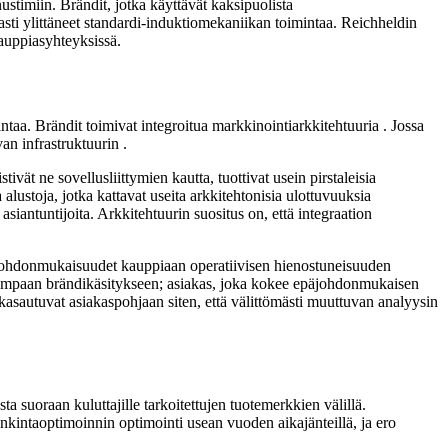
stimiin. Brändit, jotka käyttävät kaksipuolista
asti ylittäneet standardi-induktiomekaniikan toimintaa. Reichheldin
kauppiasyhteyksissä.
aa. Brändit toimivat integroitua markkinointiarkkitehtuuria . Jossa
an infrastruktuurin .
vät ne sovellusliittymien kautta, tuottivat usein pirstaleisia
alustoja, jotka kattavat useita arkkitehtonisia ulottuvuuksia
asiantuntijoita. Arkkitehtuurin suositus on, että integraation
päjohdonmukaisuudet kauppiaan operatiivisen hienostuneisuuden
laajempaan brändikäsitykseen; asiakas, joka kokee epäjohdonmukaisen
 kasautuvat asiakaspohjaan siten, että välittömästi muuttuvan analyysin
a suoraan kuluttajille tarkoitettujen tuotemerkkien välillä.
nkintaoptimoinnin optimointi usean vuoden aikajänteillä, ja ero