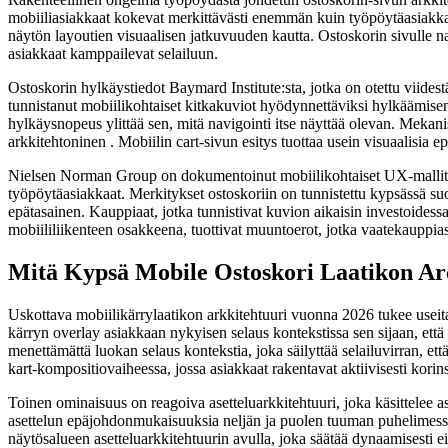
mobiiliasiakkaat kokevat merkittävästi enemmän kuin työpöytäasiakkaat
näytön layoutien visuaalisen jatkuvuuden kautta. Ostoskorin sivulle n
asiakkaat kamppailevat selailuun.
Ostoskorin hylkäystiedot Baymard Institute:sta, jotka on otettu viide
tunnistanut mobiilikohtaiset kitkakuviot hyödynnettäviksi hylkäämise
hylkäysnopeus ylittää sen, mitä navigointi itse näyttää olevan. Mekanis
arkkitehtoninen . Mobiilin cart-sivun esitys tuottaa usein visuaalisi
Nielsen Norman Group on dokumentoinut mobiilikohtaiset UX-mallit usei
työpöytäasiakkaat. Merkitykset ostoskoriin on tunnistettu kypsässä su
epätasainen. Kauppiaat, jotka tunnistivat kuvion aikaisin investoidess
mobiililiikenteen osakkeena, tuottivat muuntoerot, jotka vaatekauppi
Mitä Kypsä Mobile Ostoskori Laatikon Arc
Uskottava mobiilikärrylaatikon arkkitehtuuri vuonna 2026 tukee useita
kärryn overlay asiakkaan nykyisen selaus kontekstissa sen sijaan, että s
menettämättä luokan selaus kontekstia, joka säilyttää selailuvirran, ett
kart-kompositiovaiheessa, jossa asiakkaat rakentavat aktiivisesti korin
Toinen ominaisuus on reagoiva asetteluarkkitehtuuri, joka käsittelee as
asettelun epäjohdonmukaisuuksia neljän ja puolen tuuman puhelimessa t
näytösalueen asetteluarkkitehtuurin avulla, joka säätää dynaamisesti eik