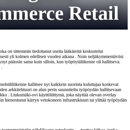
mmerce Retail
 on sittemmin tiedottanut useita lääkäreitä keskustelut
tisesti yli kolmen edellisen vuoden aikana . Noin neljäkymmentäviisi
t pääosin sama kuin silloin, kun työpöytäliikenne oli hallitseva.
 .
iililiikenne hallitsee nyt kaikkein suorinta kuluttajaa koskevat
iden arkkitehtuuri on alun perin suunniteltu työpöydän hallitsevaan
tikko . Liukumäki-ovi käyttöliittymä, joka näyttää olevan overlay
oin hienostunut kärryn vetokoneen infrastruktuuri tai ylittää työpöydän
 tuoteympäristön nähdäkseen ostoskorin. ... tuottaa kitkaa, jonka