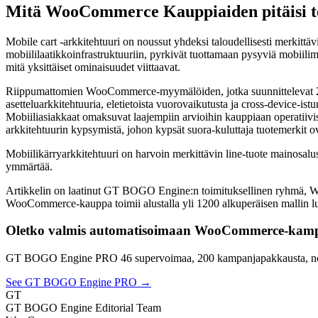
Mitä WooCommerce Kauppiaiden pitäisi t
Mobile cart -arkkitehtuuri on noussut yhdeksi taloudellisesti merkit
mobiililaatikkoinfrastruktuuriin, pyrkivät tuottamaan pysyviä mobiilimu
mitä yksittäiset ominaisuudet viittaavat.
Riippumattomien WooCommerce-myymälöiden, jotka suunnittelevat 202
asetteluarkkitehtuuria, eletietoista vuorovaikutusta ja cross-device-ist
Mobiiliasiakkaat omaksuvat laajempiin arvioihin kauppiaan operatiivis
arkkitehtuurin kypsymistä, johon kypsät suora-kuluttaja tuotemerkit ov
Mobiilikärryarkkitehtuuri on harvoin merkittävin line-tuote mainosalu
ymmärtää.
Artikkelin on laatinut GT BOGO Engine:n toimituksellinen ryhmä,
WooCommerce-kauppa toimii alustalla yli 1200 alkuperäisen mallin lu
Oletko valmis automatisoimaan WooCommerce-kamp
GT BOGO Engine PRO 46 supervoimaa, 200 kampanjapakkausta, no
See GT BOGO Engine PRO →
GT
GT BOGO Engine Editorial Team