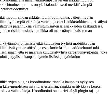
kitkakohtia, että hänen aikaisempi cart-sivun arkkitehtuuri oli
kkitehtoninen muutos on yksi taloudellisesti merkittävämpiä
uperäiset odotukset.
eikä mobiili-ainoan arkkitehtuurin optimointia. Jälleenmyyjän
iin myöhempiä vierailuja varten . ja cart laatikkoarkkitehtuuri säilytti
ti mitattavia parannuksia valmistumisasteissa asiakkaiden keskuudessa,
ta, joiden ristidikansiodynamiikka oli menettänyt aikaisemman
sti käytännön johtamista eikä kuluttajien tyylistä mobiilikaupan
kliinisissä ympäristöissä, ja ostoskorin laatikon arkkitehtuuri tuki
n sijaan, että se määräisi kuluttajatyylistä cart-sivunavigointia, joka
kuluttajatyylisen kaupankäynnin lisäksi, ja työnkulun
iilikärryjen plugins koordinoituna rinnalla kauppias nykyisen
an kärrynpuoleisen myyntijärjestelmän, asiakkaan älykkyys kerros,
evia vaihtoehtoja. Koordinointi on ei-triviaal yli plugin rajat ja