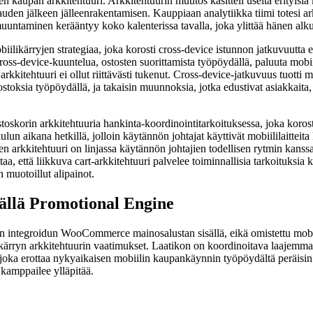
n kaupan arkkitehtuuri. Arkkitehtuurin muutos käsitteli useita erityisiä 
uden jälkeen jälleenrakentamisen. Kauppiaan analytiikka tiimi totesi ar
muuntaminen kerääntyy koko kalenterissa tavalla, joka ylittää hänen alk
ilikärryjen strategiaa, joka korosti cross-device istunnon jatkuvuutta 
ross-device-kuuntelua, ostosten suorittamista työpöydällä, paluuta mobiil
vun arkkitehtuuri ei ollut riittävästi tukenut. Cross-device-jatkuvuus tuot
t ostoksia työpöydällä, ja takaisin muunnoksia, jotka edustivat asiakkai
 ostoskorin arkkitehtuuria hankinta-koordinointitarkoituksessa, joka koro
un aikana hetkillä, jolloin käytännön johtajat käyttivät mobiililaitteita 
rkkitehtuuri on linjassa käytännön johtajien todellisen rytmin kanssa se
a, että liikkuva cart-arkkitehtuuri palvelee toiminnallisia tarkoituksia 
n muotoillut alipainot.
sällä Promotional Engine
urin integroidun WooCommerce mainosalustan sisällä, eikä omistettu mob
likärryn arkkitehtuurin vaatimukset. Laatikon on koordinoitava laajemm
, joka erottaa nykyaikaisen mobiilin kaupankäynnin työpöydältä peräisin ol
 kamppailee ylläpitää.