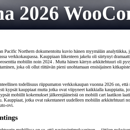
na 2026 WooCo
n Pacific Northern dokumentoitu kuvio hänen myymälän analytiikka, joka
assa verkkokaupassa. Kauppiaan liikenteen jakelu oli siirtynyt dramaat
enttia mobiilin noin 2024 . Mutta hänen kärryn arkkitehtuuri oli pysyny
minen, joka oli ollut riittävän pieni unohtamaan ensisijainen kitkapiste
teellinen todellisuus riippumaton verkkokaupan vuonna 2026 on, että mob
ti kypsät kauppiaat mutta jotka ovat viipyneet kaikkialla kauppiaita, jo
kypsät mobiilit kokemukset jälkeenjääneistä on mobiili cart laatikon laa
vu. Kauppiaat, jotka ovat rakentaneet uudelleen mobiilin arkkitehtuuri n
uto-ovi.
ntings
tuurin mobiilissa on se, että navigointimekaaninen ... jättäen nykyisen