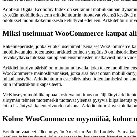
Adobe:n Digital Economy Index on seurannut mobiilikaupan dynamiikkaa
kypsään mobiiliorkesterin arkkitehtuuriin, tuottavat yleensä kestäviä
odotukset mobiilikokemuksesta kehittyvät edelleen. Arkkitehtuuri-investo
Miksi useimmat WooCommerce kaupat alir
Rakenneperuste, jonka vuoksi useimmat itsenäiset WooCommerce-kaupat t
mobiilivaunujen toteutusten arkkitehtoninen ympäristö on historiallises
hyväksyttäviä tuloksia kauppiaan ensimmäisten matkaviestinnän vuosie
Arkkitehtuuriympäristö on muuttunut tavalla, joka tekee mobiilien en
WooCommerce mainosliitännäiset, jotka sisältävät oman mobiilikärryjen 
mittatilaustyötä. Arkkitehtuurin este siirtymisen toteuttamiseksi on suur
kuin infrastruktuurikapasiteetti.
McKinsey:n mobiilikauppaa koskeva tutkimus on jäljittänyt arkkitehto
siirtymän tehneet tuotemerkit tuottavat yleensä pysyviä kilpailuetuja t
jotka lisääntyvät kalenterivuoden aikana. Arkkitehtuuri-investointia on 
Kolme WooCommerce myymälää, kolme mob
Boutique vaatteet jälleenmyyjän American Pacific Luoteis . Sama kaupp