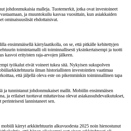
ut johdonmukaisia malleja. Tuotemerkit, jotka ovat investoineet
ty vastaamaan, ja muuntokuilu kasvaa vuosittain, kun asiakkaiden
et ominaisuuslisät ehdottaisivat.
 ensimmäisellä kärrylaatikolla, on se, että pitkälle kehitettyjen
tuurin toimintamalli oli toiminnallisesti yksinkertaisempi ja tuotti
 kasvoi erityisten raja-arvojen jälkeen.
empi työkalut eivät voineet tukea sitä. Nykyisen sukupolven
iliarkkitehtuuria ilman historiallisten investointien vaatimaa
tarkoittaa, että jäljellä oleva este on pikemminkin toiminnallinen tapa
lä ja tunnistanut johdonmukaiset mallit. Mobiilin ensimmäisen
a, ja erilaiset tuottavat mitattavissa olevat asiakassuhdevaikutukset,
 perinteisesti lannistaneet sen.
n mobiili kärryt arkkitehtuurin alkuvuodesta 2025 noin hienostunut