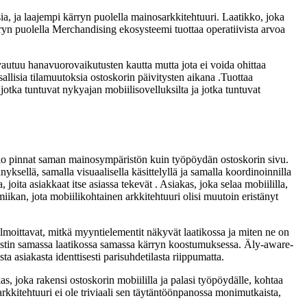
ia, ja laajempi kärryn puolella mainosarkkitehtuuri. Laatikko, joka
rryn puolella Merchandising ekosysteemi tuottaa operatiivista arvoa
vautuu hanavuorovaikutusten kautta mutta jota ei voida ohittaa
sallisia tilamuutoksia ostoskorin päivitysten aikana .Tuottaa
jotka tuntuvat nykyajan mobiilisovelluksilta ja jotka tuntuvat
ikko pinnat saman mainosympäristön kuin työpöydän ostoskorin sivu.
ksellä, samalla visuaalisella käsittelyllä ja samalla koordinoinnilla
ita asiakkaat itse asiassa tekevät . Asiakas, joka selaa mobiililla,
kan, jota mobiilikohtainen arkkitehtuuri olisi muutoin eristänyt
ilmoittavat, mitkä myyntielementit näkyvät laatikossa ja miten ne on
estin samassa laatikossa samassa kärryn koostumuksessa. Äly-aware-
ta asiakasta identtisesti parisuhdetilasta riippumatta.
s, joka rakensi ostoskorin mobiililla ja palasi työpöydälle, kohtaa
rkkitehtuuri ei ole triviaali sen täytäntöönpanossa monimutkaista,