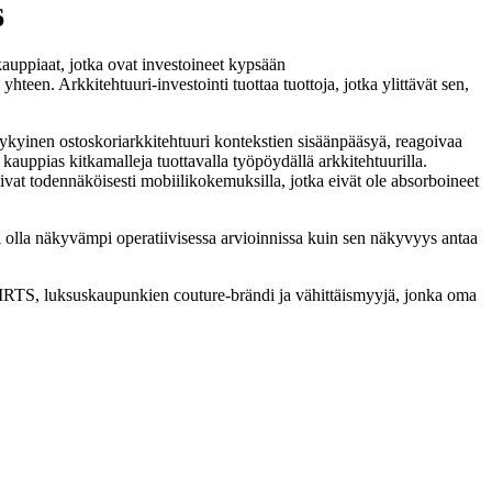
6
auppiaat, jotka ovat investoineet kypsään
teen. Arkkitehtuuri-investointi tuottaa tuottoja, jotka ylittävät sen,
yinen ostoskoriarkkitehtuuri kontekstien sisäänpääsyä, reagoivaa
 kauppias kitkamalleja tuottavalla työpöydällä arkkitehtuurilla.
vat todennäköisesti mobiilikokemuksilla, jotka eivät ole absorboineet
i olla näkyvämpi operatiivisessa arvioinnissa kuin sen näkyvyys antaa
TS, luksuskaupunkien couture-brändi ja vähittäismyyjä, jonka oma