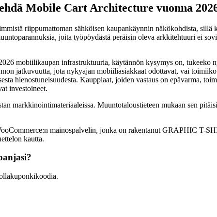
ehdä Mobile Cart Architecture vuonna 202
tävimmistä riippumattoman sähköisen kaupankäynnin näkökohdista, sillä k
untoparannuksia, joita työpöydästä peräisin oleva arkkitehtuuri ei sovi yh
6 mobiilikaupan infrastruktuuria, käytännön kysymys on, tukeeko nyk
unnon jatkuvuutta, jota nykyajan mobiiliasiakkaat odottavat, vai toimiiko
esta hienostuneisuudesta. Kauppiaat, joiden vastaus on epävarma, toimi
at investoineet.
stan markkinointimateriaaleissa. Muuntotaloustieteen mukaan sen pitäis
 WooCommerce:n mainospalvelin, jonka on rakentanut GRAPHIC T-SHIR
ettelon kautta.
anjasi?
llakuponkikoodia.