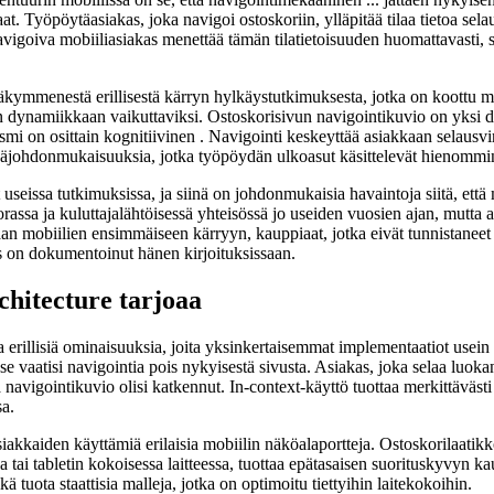
. Työpöytäasiakas, joka navigoi ostoskoriin, ylläpitää tilaa tietoa sel
avigoiva mobiiliasiakas menettää tämän tilatietoisuuden huomattavasti, s
stäkymmenestä erillisestä kärryn hylkäystutkimuksesta, jotka on koottu 
n dynamiikkaan vaikuttaviksi. Ostoskorisivun navigointikuvio on yksi 
mi on osittain kognitiivinen . Navigointi keskeyttää asiakkaan selausvirr
a epäjohdonmukaisuuksia, jotka työpöydän ulkoasut käsittelevät hienommi
ssa tutkimuksissa, ja siinä on johdonmukaisia havaintoja siitä, että mo
orassa ja kuluttajalähtöisessä yhteisössä jo useiden vuosien ajan, mut
aan mobiilien ensimmäiseen kärryyn, kauppiaat, jotka eivät tunnistaneet 
as on dokumentoinut hänen kirjoituksissaan.
hitecture tarjoaa
 erillisiä ominaisuuksia, joita yksinkertaisemmat implementaatiot usein
e vaatisi navigointia pois nykyisestä sivusta. Asiakas, joka selaa luokan
ä navigointikuvio olisi katkennut. In-context-käyttö tuottaa merkittäväst
sa.
iakkaiden käyttämiä erilaisia mobiilin näköalaportteja. Ostoskorilaatikk
ai tabletin kokoisessa laitteessa, tuottaa epätasaisen suorituskyvyn k
ä tuota staattisia malleja, jotka on optimoitu tiettyihin laitekokoihin.