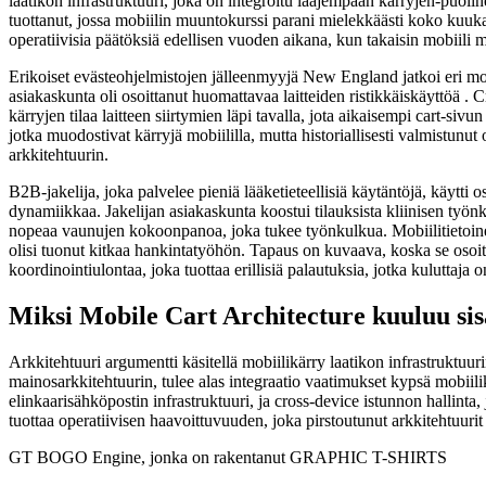
laatikon infrastruktuuri, joka on integroitu laajempaan kärryjen-puoline
tuottanut, jossa mobiilin muuntokurssi parani mielekkäästi koko kuuka
operatiivisia päätöksiä edellisen vuoden aikana, kun takaisin mobiili 
Erikoiset evästeohjelmistojen jälleenmyyjä New England jatkoi eri mobi
asiakaskunta oli osoittanut huomattavaa laitteiden ristikkäiskäyttöä . C
kärryjen tilaa laitteen siirtymien läpi tavalla, jota aikaisempi cart-si
jotka muodostivat kärryjä mobiililla, mutta historiallisesti valmistunu
arkkitehtuurin.
B2B-jakelija, joka palvelee pieniä lääketieteellisiä käytäntöjä, käytti
dynamiikkaa. Jakelijan asiakaskunta koostui tilauksista kliinisen työnkul
nopeaa vaunujen kokoonpanoa, joka tukee työnkulkua. Mobiilitietoinen a
olisi tuonut kitkaa hankintatyöhön. Tapaus on kuvaava, koska se osoitta
koordinointiulontaa, joka tuottaa erillisiä palautuksia, jotka kuluttaja o
Miksi Mobile Cart Architecture kuuluu si
Arkkitehtuuri argumentti käsitellä mobiilikärry laatikon infrastruktu
mainosarkkitehtuurin, tulee alas integraatio vaatimukset kypsä mobii
elinkaarisähköpostin infrastruktuuri, ja cross-device istunnon hallinta
tuottaa operatiivisen haavoittuvuuden, joka pirstoutunut arkkitehtuurit
GT BOGO Engine, jonka on rakentanut GRAPHIC T-SHIRTS