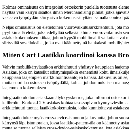
Kolmas ominaisuus on integrointi ostoskorin puolella tuotetusta elemen
näyttää vain kärryn sisältöä ilman Merchandising pinnat, jotka ajavat
vastaava työpöydän kärry-sivu kokemus säilyttäen samalla context pääs
Neljäs ominaisuus on eletietoinen vuorovaikutusarkkitehtuuri, jota mob
pyyhkimällä eleitä, joka edellyttää selkeää lähintä vuorovaikutusta sen 
asiakaskokemuksen kitkaa, johon kypsät mobiilimallit vaikuttaisivat mer
siirtyviltä sovelluksilta, jotka ovat käännettyinä hankalasti mobiiliyhtey
Miten Cart Laatikko koordinoi kanssa Bro
Vahvin mobiilikärrylaatikon arkkitehtuuri yhdistyy kauppiaan laajemp
Asiakas, joka on katsellut edistymispalkin etenemistä kohti ilmaiskulj
kauppiaan laajempien markkinointisääntöjen kanssa. Jatkuvuus on se, mi
mutta suorittaa ostoksen työpöydällä, kohtaa johdonmukaisen mainosym
laajemman kokemuksen.
Integraatio ulottuu asiakkaan älykkyyskerros, joka informoi ostoskori
kalibroitu. Korkea-LTV asiakas kohtaa taso-sopivan kynnysviestin l
arkkitehtuuri tuottaa laatikkokokemuksia, jotka kunnioittavat asiakassuhd
Integraatio tukee myös cross-device-istunnon jatkuvuutta, johon suoraan
kärrynsä läpi istuntorajan, jossa laatikko-pattern-tila on käännetty 
mutta se tuottaa sellaista cross-device-asiakaskokemusta, jota asiakka