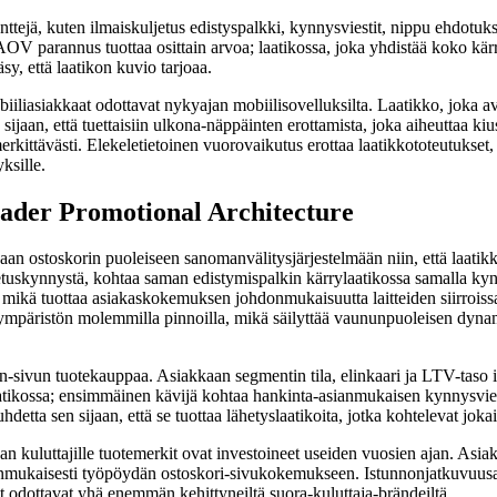
ttejä, kuten ilmaiskuljetus edistyspalkki, kynnysviestit, nippu ehdotuks
 AOV parannus tuottaa osittain arvoa; laatikossa, joka yhdistää koko kä
y, että laatikon kuvio tarjoaa.
iiliasiakkaat odottavat nykyajan mobiilisovelluksilta. Laatikko, joka a
sijaan, että tuettaisiin ulkona-näppäinten erottamista, joka aiheuttaa kiu
kittävästi. Elekeletietoinen vuorovaikutus erottaa laatikkototeutukset, 
ksille.
ader Promotional Architecture
aan ostoskorin puoleiseen sanomanvälitysjärjestelmään niin, että laat
etuskynnystä, kohtaa saman edistymispalkin kärrylaatikossa samalla kynny
kä tuottaa asiakaskokemuksen johdonmukaisuutta laitteiden siirroissa, jo
päristön molemmilla pinnoilla, mikä säilyttää vaununpuoleisen dynamii
in-sivun tuotekauppaa. Asiakkaan segmentin tila, elinkaari ja LTV-taso 
aatikossa; ensimmäinen kävijä kohtaa hankinta-asianmukaisen kynnysvi
etta sen sijaan, että se tuottaa lähetyslaatikoita, jotka kohtelevat jokais
 kuluttajille tuotemerkit ovat investoineet useiden vuosien ajan. Asiaka
asianmukaisesti työpöydän ostoskori-sivukokemukseen. Istunnonjatkuvuusa
at odottavat yhä enemmän kehittyneiltä suora-kuluttaja-brändeiltä.