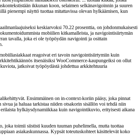
auskontekstistään ikkunan koon, selaimen selkänavigoinnin ja suuren
illä pienempi näyttö tuottaa mitattavissa olevan hylkäämisen, kun
maailmanlaajuiseksi keskiarvoksi 70.22 prosenttia, on johdonmukaisesti
dokumentoidummista mobiilien kitkamalleista, ja navigointisiirtymän
an tavalla, joka ei ole työpöydän navigointi ja osittain
n.
biiliasiakkaat reagoivat eri tavoin navigointisiirtymiin kuin
ta arkkitehtikäännös itsenäisiksi WooCommerce-kaupungeiksi on ollut
kuviota, jatkoivat työpöydästä johdettua arkkitehtuuria
 alikehittyvät. Ensimmäinen on in-context-koriin pääsy, joka pinnat
 sivua ja haluaa tarkistaa niiden otsakorin sisällön voi tehdä niin
i erilaista hylkäysdynamiikkaa kuin navigointikuvio, erityisesti aikana
o, joka toimii siististi kuuden tuuman puhelimella, mutta tuottaa
auppiaan asiakaskunnassa. Kypsät toteutuskohteet käsittelevät koko