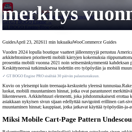
merkitys vuon
GT BOGO
Engine
Home
All Articles
Features
Pricing
Downloads
Get GT BOGO Engine →
GT BOGO Engine
›
Blog
›
Guides
Guides
April 23, 2026
11 min lukuaika
WooCommerce Guides
Vuoden 2024 lopulla boutique vaatteet jälleenmyyjä perustuu America
arkkitehtoninen prioriteetti mobiili kärryjen kokemuksia riippumattom
prosenttia mobiili vuonna 2021 noin seitsemänkymmentä kahdeksan pros
Keskittyneessä tutkimuksessa todettiin ero työpöydän ja mobiili muunta
✓ GT BOGO Engine PRO sisältää 30 päivän palautustakuun.
Kuvio on yleisempi kuin treenaaja-keskustelu yleensä tunnustaa.Raken
luokat, mobiili muuntaminen hinnat, jotka ovat parantuneet merkittäväs
liikenteeseen. Arkkitehtuuri elementti, joka johdonmukaisesti erottaa 
asiakkaan nykyisen sivun sijaan edellyttää navigointi erillinen cart-si
muuntaminen hinnat; kauppiaat, jotka jatkavat käyttää työpöydän-ja-a
Miksi Mobile Cart-Page Pattern Undescou
Rakenteellinen ongelma työpöydästä johdetun ostoskorin-sivun arkkiteh