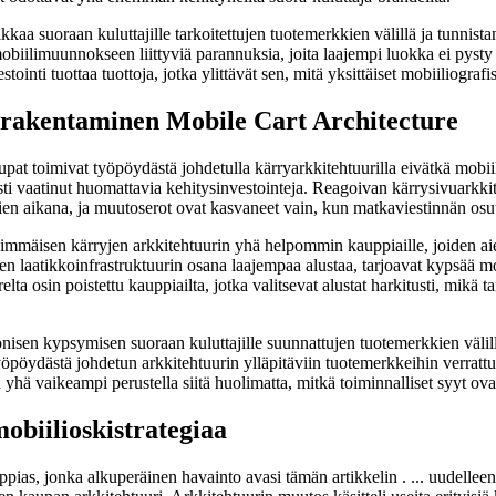
 suoraan kuluttajille tarkoitettujen tuotemerkkien välillä ja tunnistan
 mobiilimuunnokseen liittyviä parannuksia, joita laajempi luokka ei pys
inti tuottaa tuottoja, jotka ylittävät sen, mitä yksittäiset mobiiliografis
akentaminen Mobile Cart Architecture
oimivat työpöydästä johdetulla kärryarkkitehtuurilla eivätkä mobiililla
ti vaatinut huomattavia kehitysinvestointeja. Reagoivan kärrysivuarkkiteh
n aikana, ja muutoserot ovat kasvaneet vain, kun matkaviestinnän osuus
simmäisen kärryjen arkkitehtuurin yhä helpommin kauppiaille, joiden ai
laatikkoinfrastruktuurin osana laajempaa alustaa, tarjoavat kypsää mobi
elta osin poistettu kauppiailta, jotka valitsevat alustat harkitusti, mikä 
nisen kypsymisen suoraan kuluttajille suunnattujen tuotemerkkien välil
yöpöydästä johdetun arkkitehtuurin ylläpitäviin tuotemerkkeihin verrattun
yhä vaikeampi perustella siitä huolimatta, mitkä toiminnalliset syyt ovat
iilioskistrategiaa
ias, jonka alkuperäinen havainto avasi tämän artikkelin . ... uudellee