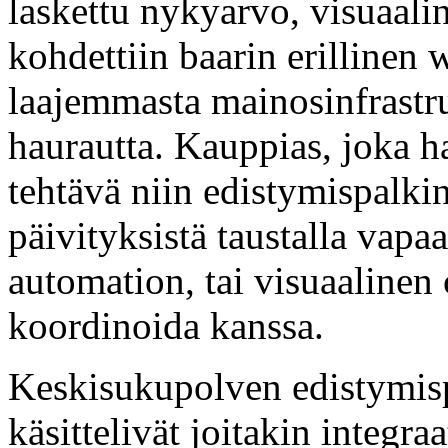
laskettu nykyarvo, visuaali
kohdettiin baarin erillinen 
laajemmasta mainosinfrastru
haurautta. Kauppias, joka h
tehtävä niin edistymispalkin
päivityksistä taustalla vapa
automation, tai visuaalinen c
koordinoida kanssa.
Keskisukupolven edistymis
käsittelivät joitakin integra