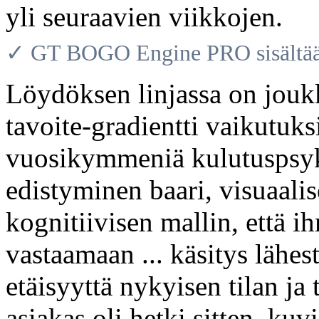
yli seuraavien viikkojen.
✓ GT BOGO Engine PRO sisältää 
Löydöksen linjassa on jouk
tavoite-gradientti vaikutuks
vuosikymmeniä kulutuspsyko
edistyminen baari, visuaali
kognitiivisen mallin, että 
vastaamaan ... käsitys lähes
etäisyyttä nykyisen tilan ja
asiakas oli hetki sitten. kuv