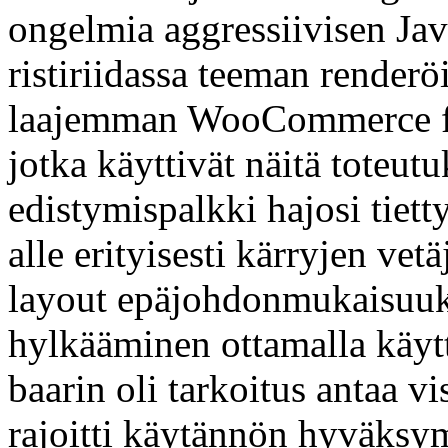
ongelmia aggressiivisen Jav
ristiriidassa teeman renderöi
laajemman WooCommerce fr
jotka käyttivät näitä toteut
edistymispalkki hajosi tiett
alle erityisesti kärryjen vet
layout epäjohdonmukaisuuksi
hylkääminen ottamalla käyt
baarin oli tarkoitus antaa v
rajoitti käytännön hyväksym