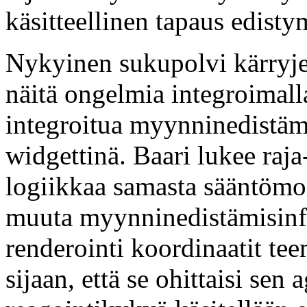
käsitteellinen tapaus edisty
Nykyinen sukupolvi kärryje
näitä ongelmia integroimal
integroitua myynninedistämi
widgettinä. Baari lukee raja
logiikkaa samasta sääntömoo
muuta myynninedistämisinfr
renderointi koordinaatit te
sijaan, että se ohittaisi sen 