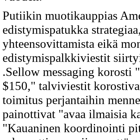
Putiikin muotikauppias Amer
edistymispatukka strategiaa,
yhteensovittamista eikä mo
edistymispalkkiviestit siirt
.Sellow messaging korosti 
$150," talviviestit korostiv
toimitus perjantaihin menne
painottivat "avaa ilmaisia k
"Kauaninen koordinointi pit