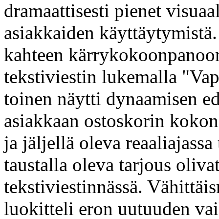
dramaattisesti pienet visuaa
asiakkaiden käyttäytymistä.
kahteen kärrykokoonpanoon .
tekstiviestin lukemalla "Vap
toinen näytti dynaamisen ed
asiakkaan ostoskorin kokon
ja jäljellä oleva reaaliajass
taustalla oleva tarjous oliva
tekstiviestinnässä. Vähittäi
luokitteli eron uutuuden va