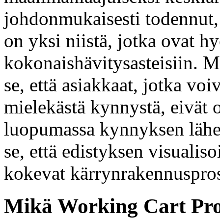
johdonmukaisesti todennut, 
on yksi niistä, jotka ovat h
kokonaishävitysasteisiin. M
se, että asiakkaat, jotka vo
mielekästä kynnystä, eivät 
luopumassa kynnyksen lähell
se, että edistyksen visualiso
kokevat kärrynrakennuspros
Mikä Working Cart Prog