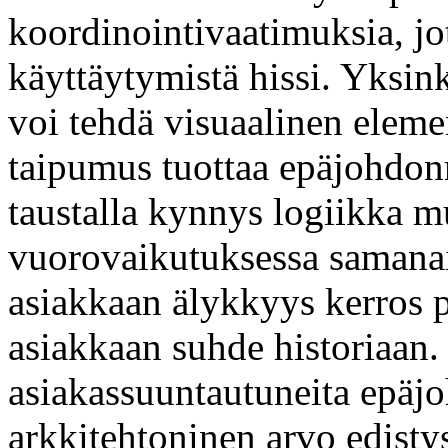
koordinointivaatimuksia, jo
käyttäytymistä hissi. Yksin
voi tehdä visuaalinen elemen
taipumus tuottaa epäjohdon
taustalla kynnys logiikka 
vuorovaikutuksessa samanai
asiakkaan älykkyys kerros p
asiakkaan suhde historiaan.
asiakassuuntautuneita epäj
arkkitehtoninen arvo edistyst