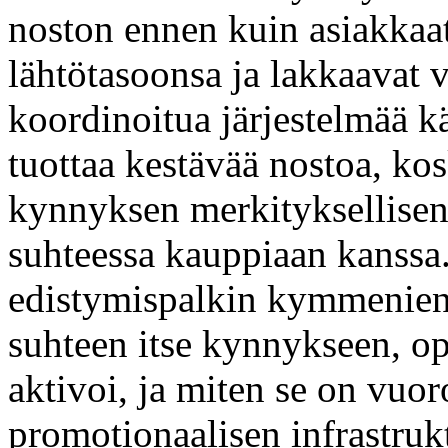
noston ennen kuin asiakkaat
lähtötasoonsa ja lakkaavat 
koordinoitua järjestelmää k
tuottaa kestävää nostoa, ko
kynnyksen merkityksellisen
suhteessa kauppiaan kanssa
edistymispalkin kymmenien v
suhteen itse kynnykseen, opp
aktivoi, ja miten se on vu
promotionaalisen infrastruk