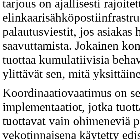
tarjous on ajallisesti rajoitet
elinkaarisähköpostiinfrastru
palautusviestit, jos asiaka
saavuttamista. Jokainen ko
tuottaa kumulatiivisia behav
ylittävät sen, mitä yksittäi
Koordinaatiovaatimus on se,
implementaatiot, jotka tuott
tuottavat vain ohimeneviä p
vekotinnaisena käytetty edi