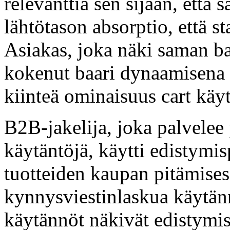
relevanttia sen sijaan, että 
lähtötason absorptio, että st
Asiakas, joka näki saman ba
kokenut baari dynaamisena 
kiinteä ominaisuus cart käyt
B2B-jakelija, joka palvelee p
käytäntöjä, käytti edistymis
tuotteiden kaupan pitämises
kynnysviestinlaskua käytänn
käytännöt näkivät edistymi