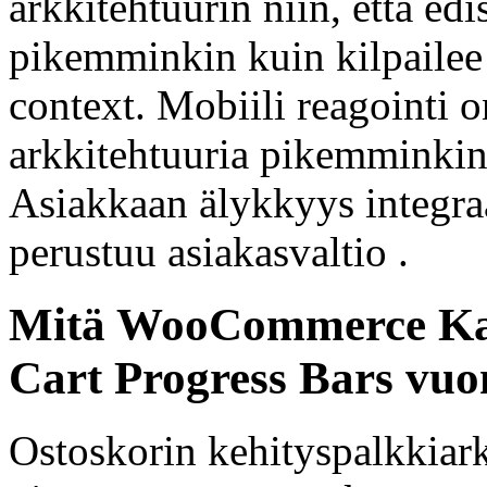
arkkitehtuurin niin, että ed
pikemminkin kuin kilpaile
context. Mobiili reagointi o
arkkitehtuuria pikemminkin 
Asiakkaan älykkyys integraa
perustuu asiakasvaltio .
Mitä WooCommerce Kaup
Cart Progress Bars vu
Ostoskorin kehityspalkkiark