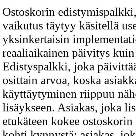
Ostoskorin edistymispalkki,
vaikutus täytyy käsitellä use
yksinkertaisin implementat
reaaliaikainen päivitys kuin
Edistyspalkki, joka päivittä
osittain arvoa, koska asiak
käyttäytyminen riippuu näh
lisäykseen. Asiakas, joka lis
etukäteen kokee ostoskorin
kohti kynnystä; asiakas, jo