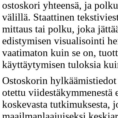
ostoskori yhteensä, ja polk
välillä. Staattinen tekstivies
mittaus tai polku, joka jät
edistymisen visualisointi h
vaatimaton kuin se on, tuott
käyttäytymisen tuloksia kuin
Ostoskorin hylkäämistiedot 
otettu viidestäkymmenestä e
koskevasta tutkimuksesta, j
maailmanlaajuiseksi keskiar