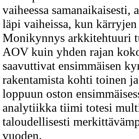
vaiheessa samanaikaisesti, 
läpi vaiheissa, kun kärryje
Monikynnys arkkitehtuuri t
AOV kuin yhden rajan kokoo
saavuttivat ensimmäisen ky
rakentamista kohti toinen ja
loppuun oston ensimmäises
analytiikka tiimi totesi mul
taloudellisesti merkittävämp
vuoden.