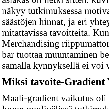
näkyy tutkimuksessa motiva
säästöjen hinnat, ja eri yhte
mitattavissa tavoitteita. Ku
Merchandising riippumatto
bar tuottaa muuntaminen beha
samalla kynnyksellä ei voi v
Miksi tavoite-Gradient 
Maali-gradient vaikutus ol
luvun puolivälissä tutkimuk