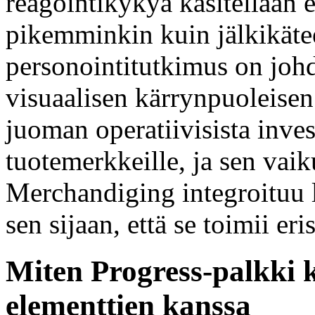
reagointikykyä käsitellään 
pikemminkin kuin jälkikäte
personointitutkimus on joh
visuaalisen kärrynpuoleis
juoman operatiivisista inves
tuotemerkkeille, ja sen vaik
Merchandiging integroituu
sen sijaan, että se toimii eri
Miten Progress-palkki 
elementtien kanssa