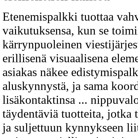
Etenemispalkki tuottaa va
vaikutuksensa, kun se toimi
kärrynpuoleinen viestijärj
erillisenä visuaalisena ele
asiakas näkee edistymispalk
aluskynnystä, ja sama koord
lisäkontaktinsa ... nippuva
täydentäviä tuotteita, jotka
ja suljettuun kynnykseen lii