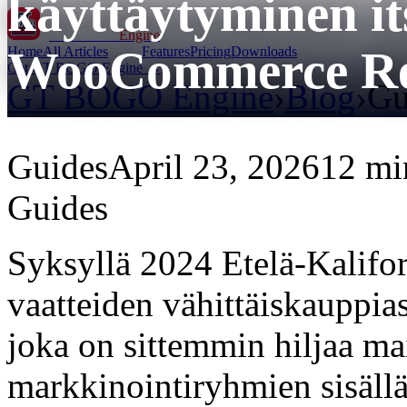
käyttäytyminen it
GT BOGO
Engine
WooCommerce Ret
Home
All Articles
Features
Pricing
Downloads
Get GT BOGO Engine →
GT BOGO Engine
›
Blog
›
Gu
Guides
April 23, 2026
12 mi
Guides
Syksyllä 2024 Etelä-Kaliforn
vaatteiden vähittäiskauppias
joka on sittemmin hiljaa ma
markkinointiryhmien sisällä 