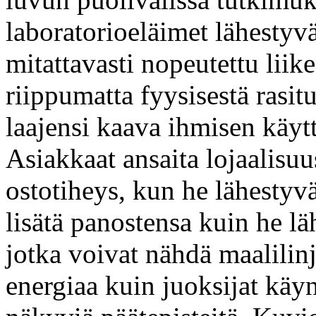
laboratorioeläimet lähestyvä
mitattavasti nopeutettu liike
riippumatta fyysisestä rasit
laajensi kaava ihmisen käytt
Asiakkaat ansaita lojaalisuu
ostotiheys, kun he lähestyvä
lisätä panostensa kuin he lä
jotka voivat nähdä maalili
energiaa kuin juoksijat käy