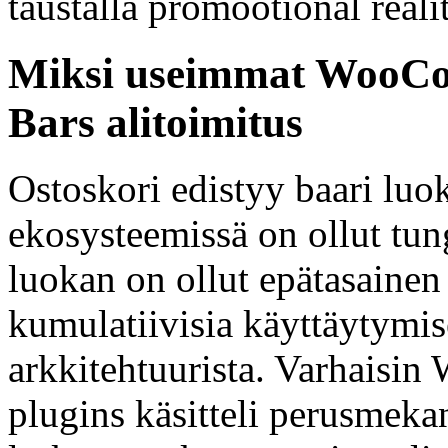
taustalla promootional realit
Miksi useimmat WooCo
Bars alitoimitus
Ostoskori edistyy baari l
ekosysteemissä on ollut tun
luokan on ollut epätasainen t
kumulatiivisia käyttäytymis
arkkitehtuurista. Varhaisi
plugins käsitteli perusmekan