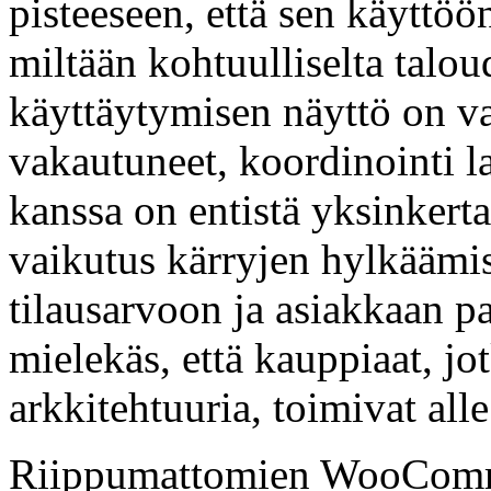
pisteeseen, että sen käyttöö
miltään kohtuulliselta taloud
käyttäytymisen näyttö on va
vakautuneet, koordinointi 
kanssa on entistä yksinkert
vaikutus kärryjen hylkäämi
tilausarvoon ja asiakkaan p
mielekäs, että kauppiaat, jo
arkkitehtuuria, toimivat all
Riippumattomien WooComm