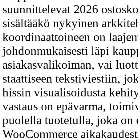
suunnittelevat 2026 ostosk
sisältääkö nykyinen arkkite
koordinaattoineen on laajem
johdonmukaisesti läpi kaupp
asiakasvalikoiman, vai luot
staattiseen tekstiviestiin, 
hissin visualisoidusta kehit
vastaus on epävarma, toimiv
puolella tuotetulla, joka on
WooCommerce aikakaudesta lä