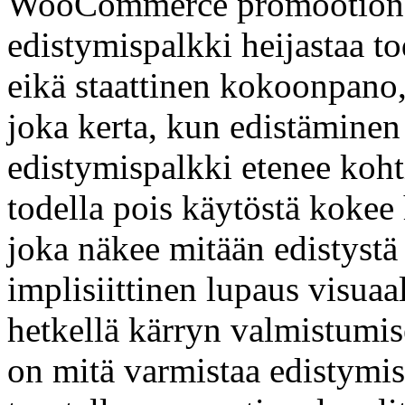
WooCommerce promootional 
edistymispalkki heijastaa t
eikä staattinen kokoonpano,
joka kerta, kun edistäminen
edistymispalkki etenee koht
todella pois käytöstä kokee
joka näkee mitään edistystä
implisiittinen lupaus visuaa
hetkellä kärryn valmistumis
on mitä varmistaa edistym