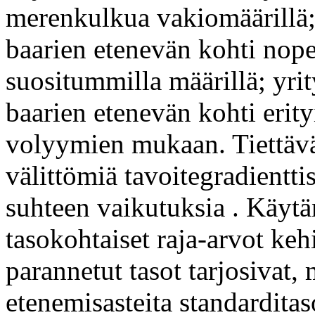
merenkulkua vakiomäärillä;
baarien etenevän kohti nop
suositummilla määrillä; yri
baarien etenevän kohti erityi
volyymien mukaan. Tiettävän
välittömiä tavoitegradientti
suhteen vaikutuksia . Käyt
tasokohtaiset raja-arvot kehi
parannetut tasot tarjosivat, 
etenemisasteita standarditas