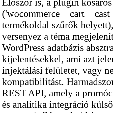
Először is, a plugin kosáro
('wocommerce _ cart _ cast 
termékoldal szűrők helyett)
versenyez a téma megjelenít
WordPress adatbázis absztra
kijelentésekkel, ami azt je
injektálási felületet, vagy
kompatibilitást. Harmadszor
REST API, amely a promóció
és analitika integráció kül