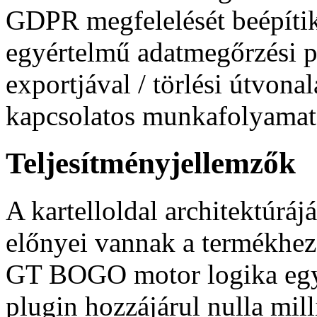
GDPR megfelelését beépítik
egyértelmű adatmegőrzési p
exportjával / törlési útvona
kapcsolatos munkafolyamat
Teljesítményjellemzők
A kartelloldal architektúráj
előnyei vannak a termékhez
GT BOGO motor logika egyál
plugin hozzájárul nulla mi