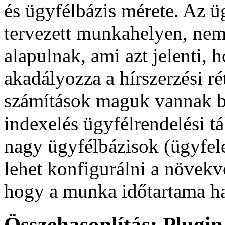
és ügyfélbázis mérete. Az üg
tervezett munkahelyen, nem
alapulnak, ami azt jelenti, 
akadályozza a hírszerzési ré
számítások maguk vannak beá
indexelés ügyfélrendelési t
nagy ügyfélbázisok (ügyfelek
lehet konfigurálni a növekvő
hogy a munka időtartama ha
Összehasonlítás: Plugin 