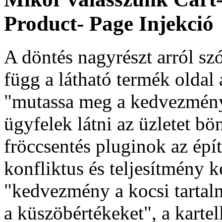
Product- Page Injekció
A döntés nagyrészt arról szó
függ a látható termék oldal 
"mutassa meg a kedvezmény
ügyfelek látni az üzletet b
fröccsentés pluginok az épí
konfliktus és teljesítmény k
"kedvezmény a kocsi tartalm
a küszöbértékeket", a kartel