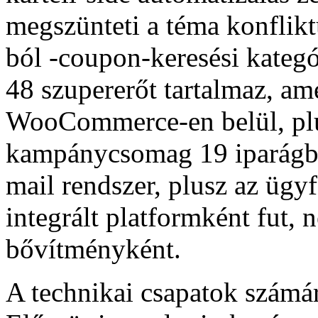
megszünteti a téma konfliktu
ból -coupon-keresési kategór
48 szupererőt tartalmaz, a
WooCommerce-en belül, plus
kampánycsomag 19 iparágban,
mail rendszer, plusz az ügyf
integrált platformként fut,
bővítményként.
A technikai csapatok számár