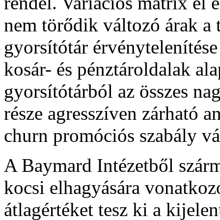
rendel. Variációs mátrix él 
nem törődik változó árak a 
gyorsítótár érvénytelenítés
kosár- és pénztároldalak ala
gyorsítótárból az összes na
része agresszíven zárható a
churn promóciós szabály vá
A Baymard Intézetből szár
kocsi elhagyására vonatkoz
átlagértéket tesz ki a kijele