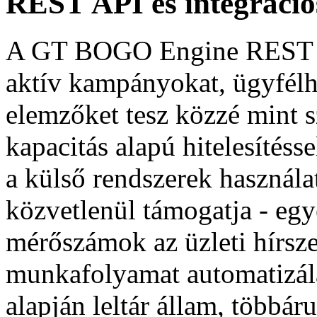
REST API és integrációs
A GT BOGO Engine REST A
aktív kampányokat, ügyfélh
elemzőket tesz közzé mint
kapacitás alapú hitelesítésse
a külső rendszerek használ
közvetlenül támogatja - eg
mérőszámok az üzleti hírsze
munkafolyamat automatizálá
alapján leltár állam, többá