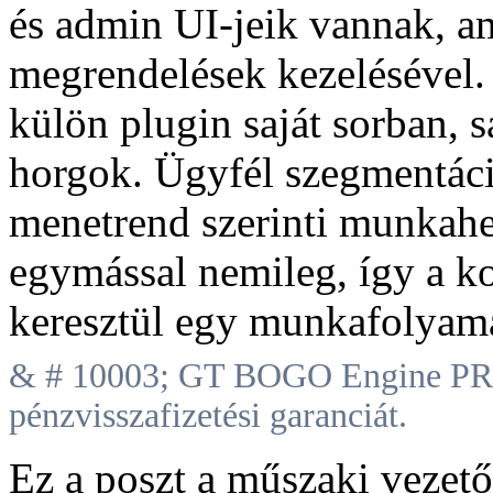
és admin UI-jeik vannak, a
megrendelések kezelésével. 
külön plugin saját sorban, sa
horgok. Ügyfél szegmentáci
menetrend szerinti munkahe
egymással nemileg, így a ko
keresztül egy munkafolyamat
& # 10003; GT BOGO Engine PRO
pénzvisszafizetési garanciát.
Ez a poszt a műszaki vezető