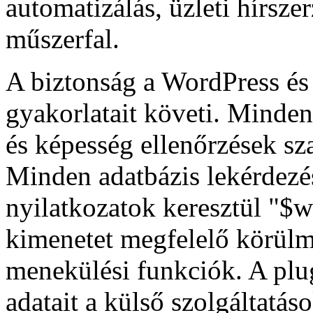
automatizálás, üzleti hírsze
műszerfal.
A biztonság a WordPress é
gyakorlatait követi. Minde
és képesség ellenőrzések s
Minden adatbázis lekérdezés
nyilatkozatok keresztül "$w
kimenetet megfelelő körül
menekülési funkciók. A plu
adatait a külső szolgáltatás