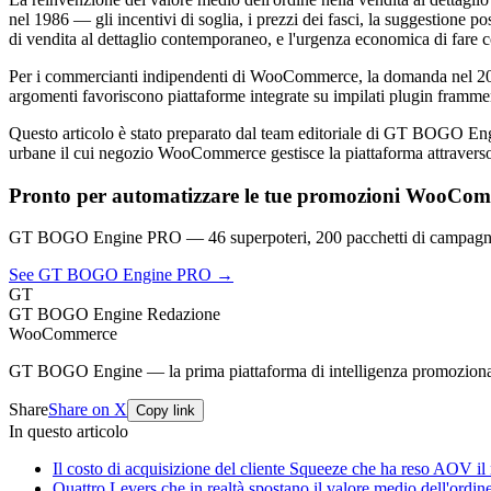
nel 1986 — gli incentivi di soglia, i prezzi dei fasci, la suggestione p
di vendita al dettaglio contemporaneo, e l'urgenza economica di fare co
Per i commercianti indipendenti di WooCommerce, la domanda nel 2026
argomenti favoriscono piattaforme integrate su impilati plugin frammen
Questo articolo è stato preparato dal team editoriale di GT BOGO E
urbane il cui negozio WooCommerce gestisce la piattaforma attraverso 
Pronto per automatizzare le tue promozioni WooCo
GT BOGO Engine PRO — 46 superpoteri, 200 pacchetti di campagna
See GT BOGO Engine PRO →
GT
GT BOGO Engine Redazione
WooCommerce
GT BOGO Engine — la prima piattaforma di intelligenza promozion
Share
Share on X
Copy link
In questo articolo
Il costo di acquisizione del cliente Squeeze che ha reso AOV il
Quattro Levers che in realtà spostano il valore medio dell'ordin