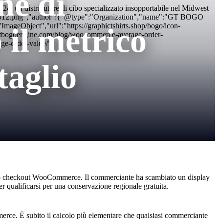
ne di
, un distributore di cibo specializzato insopportabile nel Midwest
-512x512.png","author":{"@type":"Organization","name":"GT BOGO
geObject","url":"https://graphictshirts.shop/bogo/icon-
il metrico
gtbogoengine.com/blog/woocommerce-average-order-
ge-order-value/"}
taglio
l suo checkout WooCommerce. Il commerciante ha scambiato un display
r qualificarsi per una conservazione regionale gratuita.
merce. È subito il calcolo più elementare che qualsiasi commerciante