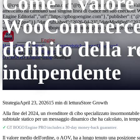
Come il valore 
{"@context":"https://schema.org","@type":"Article","headline":"Valo
americano ha cambiato una singola linea di codice nel suo checko
Engine Editorial","url":"https://gtbogoengine.com"},"publisher":{
WooCommerce è 
512x512.png"}},"datePublished":"2026-04-23","dateModified":"20
value/"},"url":"https://gtbogoengine.com/blog/woocommerce-average
definito della r
GT BOGO
Engine
Home
Tutti gli articoli
Caratteristiche
Prezzi
Download
Ottieni GT BOGO Engine →
GT BOGO Engine
›
Blog
›
Strategia
indipendente
Strategia
April 23, 2026
15 min di lettura
Store Growth
Alla fine del 2024, un rivenditore di cibo specializzato insormonta
subtotale statico per un messaggio dinamico che ha calcolato, in tempo 
✓
GT BOGO Engine PRO includes a 30-day money-back guarantee.
Il valore medio dell'ordine, o AOV, ha a lungo tenuto una posizione s