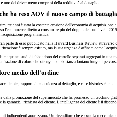
 e uno dei driver meno compresi della redditività al dettaglio.
e che ha reso AOV il nuovo campo di battagli
 tre anni è stata la costante erosione dell'economia di acquisizione a p
rso l'ecommerce diretto a consumare più del doppio dei suoi livelli 2019,
e l'acquisizione programmatica.
 parte di esso pubblicato nella Harvard Business Review attraverso due 
ritenzione è sempre esistito, ma la sua urgenza è affinata come l'acquisi
i da cinquanta studi di abbandono del carrello separati aggregati in una 
na frazione di coloro che ottengono abbastanza lontano lungo il percors
lore medio dell'ordine
di accademici, rapporti di consulenza al dettaglio, e case histories che
e dalla promozione del supermercato che ha promesso un tacchino gratuito 
ce la garanzia" richiesta del cliente. L'intelligenza del cliente è il disc
ianti indipendenti apprezzano. Un rivenditore che esegue la meccanic