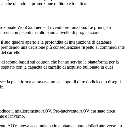
 anche quando la promozione di titolo è identico.
mozionale WooCommerce il rivenditore funziona. Le principali
ase competenti ma altopiano a livello di progettazione.
 suo quadro aperto e la profondità di integrazione di database
prendendo una decisione più consequenziale rispetto al commerciante
del carrello.
di sconto basati sui coupon che hanno servito la piattaforma per la
itato con la capacità di carrello di acquisto bullonato in quei
la piattaforma attraverso un catalogo di oltre dodicicento disegni
le.
 produce il miglioramento AOV. Pre-intervento AOV era stato circa
te e l'inverno.
ento AOV aveva accumulato circa ottantacinque dollari attraverso un