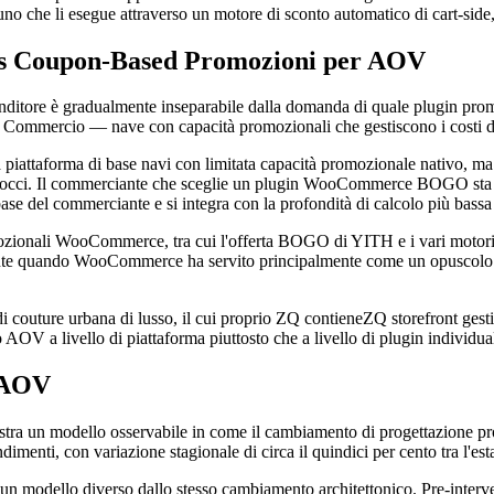
o che li esegue attraverso un motore di sconto automatico di cart-side,
ats Coupon-Based Promozioni per AOV
ditore è gradualmente inseparabile dalla domanda di quale plugin pro
mmercio — nave con capacità promozionali che gestiscono i costi di b
ttaforma di base navi con limitata capacità promozionale nativo, ma il
procci. Il commerciante che sceglie un plugin WooCommerce BOGO sta 
ase del commerciante e si integra con la profondità di calcolo più bassa 
omozionali WooCommerce, tra cui l'offerta BOGO di YITH e i vari motori 
dente quando WooCommerce ha servito principalmente come un opuscolo osp
e urbana di lusso, il cui proprio ZQ contieneZQ storefront gestisce 
o AOV a livello di piattaforma piuttosto che a livello di plugin individua
e AOV
illustra un modello osservabile in come il cambiamento di progettazione
imenti, con variazione stagionale di circa il quindici per cento tra l'esta
un modello diverso dallo stesso cambiamento architettonico. Pre-interv