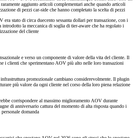
zo raramente aggiunto articoli complementari anche quando articoli
azione di pezzi car-side che hanno completato la scelta di pezzi
V era stato di circa duecento sessanta dollari per transazione, con i
a introdotto la meccanica di soglia di tier-aware che ha regolato i
izzazione del cliente
sazionale e verso un componente di valore della vita del cliente. Il
 i clienti che sperimentano AOV più alto nelle loro transazioni
infrastruttura promozionale cambiano considerevolmente. Il plugin
rare più valore da ogni cliente nel corso della loro piena relazione
 potrebbe corrispondere al massimo miglioramento AOV durante
gne di anniversario cattura del momento di alta risposta quando i
rno personale domanda
eccanici che spostano AOV nel 2026 sono gli stessi che lo spostano