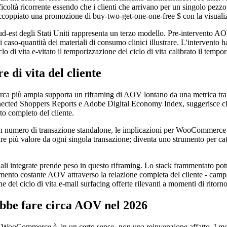
icoltà ricorrente essendo che i clienti che arrivano per un singolo pez
coppiato una promozione di buy-two-get-one-one-free $ con la visualizz
sud-est degli Stati Uniti rappresenta un terzo modello. Pre-intervento AO
caso-quantità dei materiali di consumo clinici illustrare. L'intervento h
o di vita e-vitato il temporizzazione del ciclo di vita calibrato il tempor
 di vita del cliente
icerca più ampia supporta un riframing di AOV lontano da una metrica tran
nnected Shoppers Reports e Adobe Digital Economy Index, suggerisce che
rto completo del cliente.
 un numero di transazione standalone, le implicazioni per WooCommerce 
più valore da ogni singola transazione; diventa uno strumento per cattu
ionali integrate prende peso in questo riframing. Lo stack frammentato
ento costante AOV attraverso la relazione completa del cliente - campa
ne del ciclo di vita e-mail surfacing offerte rilevanti a momenti di rito
be fare circa AOV nel 2026
lio WooCommerce è, in un certo senso, non una reinvenzione affatto. I m