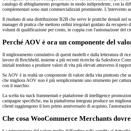
catalogo di abbigliamento progettato in modo indipendente, con la diff
complementari sono stati commercializzati prominente. L'intervento ac
Il risultato di una distribuzione B2B che serve le pratiche dentali nel 
manager di pratica che mettono ordini irregolari guidato da recupero di 
volumi di qualificazione per conto, in coppia con l'automazione del cicl
Perché AOV è ora un componente del valore
Il miglioramento cumulativo di questi modelli e dalla letteratura di r
lavoro di Reichheld, insieme a più recenti ricerche da Salesforce Co
iniziali tendono a produrre valori di vita più elevati attraverso il rappo
Se AOV è in realtà un componente di valore della vita piuttosto che
che migliora AOV non è più semplicemente uno strumento per catturare 
con il marchio.
La scelta tra stack frammentati e piattaforme di intelligence promoz
campagne specifiche, ma la piattaforma integrata produce un miglioram
clienti raggiungono il loro primo anniversario di acquisto, l'automazio
Che cosa WooCommerce Merchants dovreb
La reinvenzione del valore medio dell'ordine nella vendita al dettag