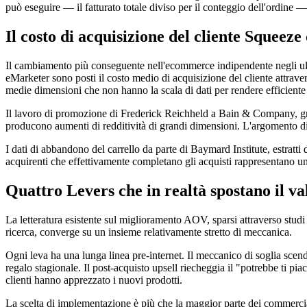
può eseguire — il fatturato totale diviso per il conteggio dell'ordine —
Il costo di acquisizione del cliente Squeez
Il cambiamento più conseguente nell'ecommerce indipendente negli ultimi
eMarketer sono posti il costo medio di acquisizione del cliente attrave
medie dimensioni che non hanno la scala di dati per rendere efficient
Il lavoro di promozione di Frederick Reichheld a Bain & Company, gran
producono aumenti di redditività di grandi dimensioni. L'argomento di 
I dati di abbandono del carrello da parte di Baymard Institute, estratt
acquirenti che effettivamente completano gli acquisti rappresentano u
Quattro Levers che in realtà spostano il va
La letteratura esistente sul miglioramento AOV, sparsi attraverso stu
ricerca, converge su un insieme relativamente stretto di meccanica.
Ogni leva ha una lunga linea pre-internet. Il meccanico di soglia scend
regalo stagionale. Il post-acquisto upsell riecheggia il "potrebbe ti pia
clienti hanno apprezzato i nuovi prodotti.
La scelta di implementazione è più che la maggior parte dei commerc