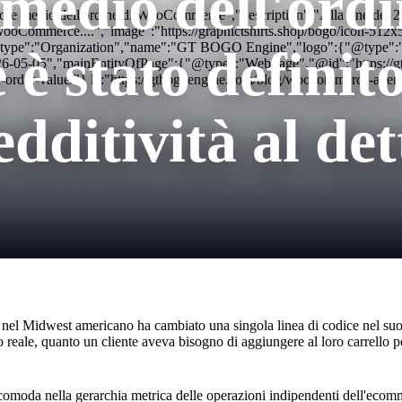
medio dell'ordi
re medio dell'ordine di WooCommerce","description":"Alla fine del 2024
ut WooCommerce....","image":"https://graphictshirts.shop/bogo/icon
"@type":"Organization","name":"GT BOGO Engine","logo":{"@type":"Ima
stato definito 
26-05-05","mainEntityOfPage":{"@type":"WebPage","@id":"https://
-order-value/"} l":"https://gtbogoengine.com/blog/woocommerce-avera
edditività al det
bile nel Midwest americano ha cambiato una singola linea di codice ne
reale, quanto un cliente aveva bisogno di aggiungere al loro carrello pe
comoda nella gerarchia metrica delle operazioni indipendenti dell'ecom