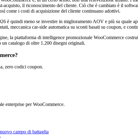
ost-acquisto, il riconoscimento del cliente. Ciò che è cambiato è il softw
sì come i costi di acquisizione del cliente continuano adottivi.
 è quindi meno se investire in miglioramento AOV e più su quale appr
tati, meccanica car-side automatica su sconti basati su coupon, e contin
ngine, la piattaforma di intelligence promozionale WooCommerce costr
un catalogo di oltre 1.200 disegni originali.
mmerce?
, zero codici coupon.
ale enterprise per WooCommerce.
 nuovo campo di battaglia
e