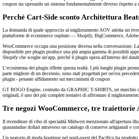
coupon sta operando un sistema fondamentalmente diverso rispetto a un
Perché Cart-Side sconto Architettura Be
La domanda di quale approccio al miglioramento AOV adotta un riven
piattaforme di ecommerce ospitato — Shopify, BigCommerce, Adobe Co
WooCommerce occupa una posizione diversa nella conversazione. La pia
disponibile per plugin produce una più ampia gamma di possibili ap
Shopify che sceglie un'app, perché il plugin opera all'interno del datab
L'ecosistema dei plugin riflette questa realtà. I più lunghi plugin pr
parte migliore di un decennio, sono stati progettati per un'era prece
plugin - pesante affidamento sui meccanismi di coupon
GT BOGO Engine, costruito da GRAPHIC T-SHIRTS, un marchio di coutur
originali, è uno dei più completi tentativi di affrontare il migliorament
Tre negozi WooCommerce, tre traiettori
Il rivenditore di cibo di specialità Midwest menzionato all'apertura 
quarantadue dollari attraverso un catalogo di conserve artigianali e cond
Un negozio di moda boutique nel nord-ovest del Pacifico ha prodotto 