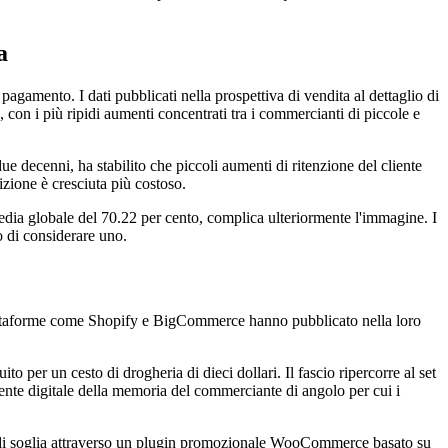
a
agamento. I dati pubblicati nella prospettiva di vendita al dettaglio di
 con i più ripidi aumenti concentrati tra i commercianti di piccole e
decenni, ha stabilito che piccoli aumenti di ritenzione del cliente
zione è cresciuta più costoso.
media globale del 70.22 per cento, complica ulteriormente l'immagine. I
o di considerare uno.
 piattaforme come Shopify e BigCommerce hanno pubblicato nella loro
per un cesto di drogheria di dieci dollari. Il fascio ripercorre al set
endente digitale della memoria del commerciante di angolo per cui i
a di soglia attraverso un plugin promozionale WooCommerce basato su