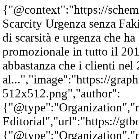
{"@context":"https://sche
Scarcity Urgenza senza Fak
di scarsità e urgenza che ha
promozionale in tutto il 20
abbastanza che i clienti nel
al...","image":"https://grap
512x512.png","author":
{"@type":"Organization"
Editorial","url":"https://g
{"@type":"Organization"