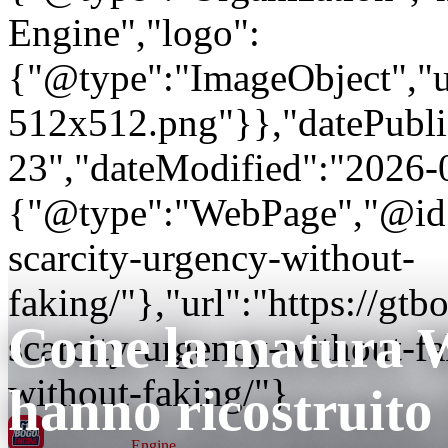
Engine","logo":
{"@type":"ImageObject","url
512x512.png"}},"datePubli
23","dateModified":"2026-
{"@type":"WebPage","@id"
scarcity-urgency-without-
faking/"},"url":"https://g
Come la matura 
scarcity-urgency-without-fa
without-faking/"}
hanno ricostruito l
GT BOGO
Engine