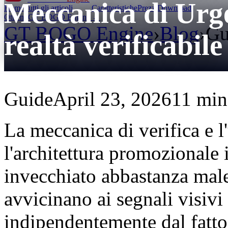
Meccanica di Urge
Home
Tutti gli articoli
Caratteristiche
Prezzi
Download
Ottieni GT BOGO Engine →
GT BOGO Engine
›
Blog
›
Gu
realtà verificabile
Guide
April 23, 2026
11 min 
La meccanica di verifica e 
l'architettura promozionale 
invecchiato abbastanza male 
avvicinano ai segnali visivi
indipendentemente dal fatto