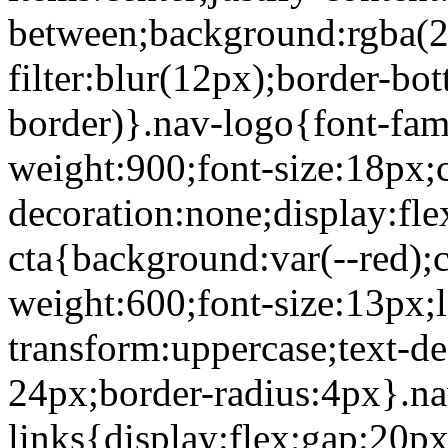
between;background:rgba(2
filter:blur(12px);border-bot
border)}.nav-logo{font-fami
weight:900;font-size:18px;c
decoration:none;display:fle
cta{background:var(--red);c
weight:600;font-size:13px;l
transform:uppercase;text-d
24px;border-radius:4px}.na
links{display:flex;gap:20px