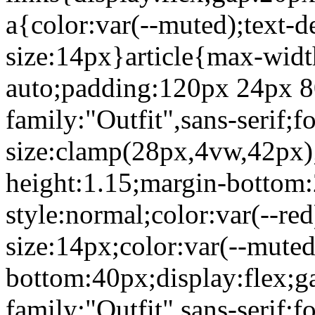
a{color:var(--muted);text-d
size:14px}article{max-wid
auto;padding:120px 24px 80
family:"Outfit",sans-serif;f
size:clamp(28px,4vw,42px);
height:1.15;margin-bottom:
style:normal;color:var(--re
size:14px;color:var(--mute
bottom:40px;display:flex;g
family:"Outfit",sans-serif;f