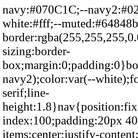
navy:#070C1C;--navy2:#02
white:#fff;--muted:#64848b
border:rgba(255,255,255,0.0
sizing:border-
box;margin:0;padding:0}bo
navy2);color:var(--white);
serif;line-
height:1.8}nav{position:fixe
index:100;padding:20px 40p
items:center;justify-content