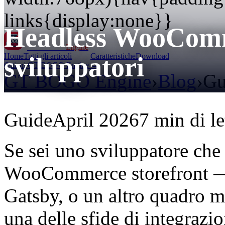
links{display:none}}
Headless WooCom
GT BOGO
Engine
Home
Tutti gli articoli
Caratteristiche
Download
sviluppatori
Ottieni GT BOGO Engine →
GT BOGO Engine
›
Blog
›
Gu
Guide
April 2026
7 min di le
Se sei uno sviluppatore che
WooCommerce storefront — 
Gatsby, o un altro quadro 
una delle sfide di integrazi