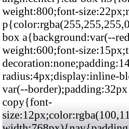
weight:800;font-size:22px
p{color:rgba(255,255,255,0
box a{background:var(--red)
weight:600;font-size:15px;t
decoration:none;padding:1
radius:4px;display:inline-b
var(--border);padding:32px 
copy{font-
size:12px;color:rgba(100,
width:768px){nav{padding