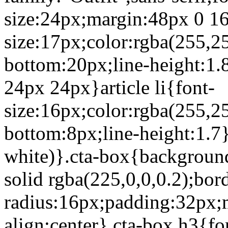
size:24px;margin:48px 0 16
size:17px;color:rgba(255,2
bottom:20px;line-height:1.8
24px 24px}article li{font-
size:16px;color:rgba(255,2
bottom:8px;line-height:1.7}
white)}.cta-box{background
solid rgba(225,0,0,0.2);bor
radius:16px;padding:32px;m
align:center}.cta-box h3{fon