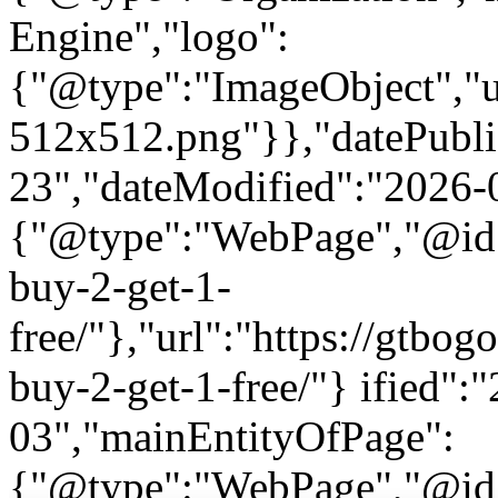
Engine","logo":
{"@type":"ImageObject","url
512x512.png"}},"datePubli
23","dateModified":"2026-
{"@type":"WebPage","@id"
buy-2-get-1-
free/"},"url":"https://gtb
buy-2-get-1-free/"} ified":
03","mainEntityOfPage":
{"@type":"WebPage","@id"