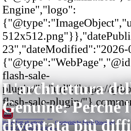
Engine","logo":
{"@type":"ImageObject","url
512x512.png"}},"datePubli
23","dateModified":"2026-
{"@type":"WebPage","@id"
flash-sale-
L'architettura del
plugin/"},"url":"https://
flash-sale-plugin/"} commer
Genuine: Perché l
GT BOGO
Engine
diventata più diffi
Home
Tutti gli articoli
Caratteristiche
Prezzi
Download
Ottieni GT BOGO Engine →