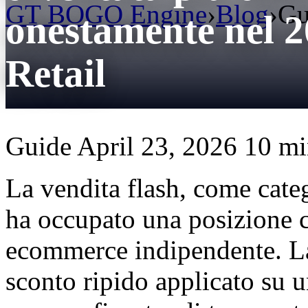
GT BOGO Engine
›
Blog
›
Gu
onestamente nel
Retail
Guide
April 23, 2026
10 min
La vendita flash, come cat
ha occupato una posizione cu
ecommerce indipendente. La
sconto ripido applicato su u