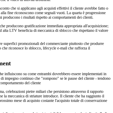
nto che si applicano agli acquisti effettivi il cliente avrebbe fatto o
i alla fine riconoscono come segnali vuoti. La quarta è progressione
producono i risultati rispetto ai comportamenti dei clienti.
o che producono gratificazione immediata appropriata all'acquisizione;
ad alta LTV beneficia di meccanica di sblocco che rispettano il valore
ltre superfici promozionali del commerciante piuttosto che produrre
 che riconosce lo sblocco, lifecycle e-mail che rafforza il
ement
i che influiscono su come entrambi dovrebbero essere implementati in
he di impegno continuo che "rompono" se le pause del cliente - tendono
 comportamento del cliente
celebrazioni pietre miliari che persistono attraverso il rapporto
 la meccanica di striature introduce. Il cliente che ha raggiunto il
 prossimo mese di acquisto costante l'acquisto totale di conservazione