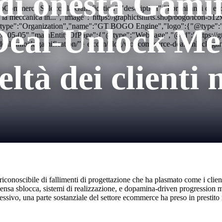
di onestà Gamif
Commerce Sblocca la Gamification","description":"I primi anni di ecom
care la meccanica in...","image":"https://graphictshirts.shop/bogo/i
"@type":"Organization","name":"GT BOGO Engine","logo":{"@type":"Ima
Deal-Unlock Me
26-05-05","mainEntityOfPage":{"@type":"WebPage","@id":"https://
deal-unlock-gamification/"} e.com/blog/woocommerce-deal-unlock-gam
eltà dei clienti 
iconoscibile di fallimenti di progettazione che ha plasmato come i clien
nsa sblocca, sistemi di realizzazione, e dopamina-driven progression m
ssivo, una parte sostanziale del settore ecommerce ha preso in prestito i