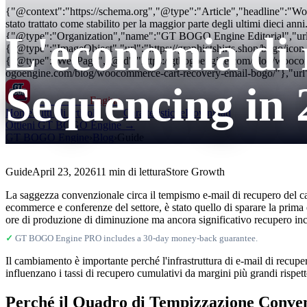
{"@context":"https://schema.org","@type":"Article","headline":"Wo
stato trattato come stabilito per la maggior parte degli ultimi dieci an
L'economia di 
{"@type":"Organization","name":"GT BOGO Engine Editorial","url
{"@type":"ImageObject","url":"https://graphictshirts.shop/bogo/i
{"@type":"WebPage","@id":"https://gtbogoengine.com/blog/woocomm
ogoengine.com/blog/woocommerce-cart-recovery-email-bogo/"},"url"
Sequencing in
GT BOGO
Engine
Home
Tutti gli articoli
Caratteristiche
Download
Ottieni GT BOGO Engine →
GT BOGO Engine
›
Blog
›
Guide
Guide
April 23, 2026
11 min di lettura
Store Growth
La saggezza convenzionale circa il tempismo e-mail di recupero del carr
ecommerce e conferenze del settore, è stato quello di sparare la prima 
ore di produzione di diminuzione ma ancora significativo recupero in
✓
GT BOGO Engine PRO includes a 30-day money-back guarantee.
Il cambiamento è importante perché l'infrastruttura di e-mail di recupe
influenzano i tassi di recupero cumulativi da margini più grandi rispett
Perché il Quadro di Tempizzazione Convenz