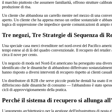
il marchio piuttosto che assumere familiarità, offrono strutture calibrate 
produzione di risa.
Un cliente che abbandona un carrello mentre nel mezzo di una conversaz
aperto. Un cliente che ha appena messo un ordine sostanziale e abband
logica di soppressione che impedisce queste comunicazioni di ampio res
Tre negozi, Tre Strategie di Sequenza di 
Una speciale casa merci rivenditore nel nord-ovest del Pacifico america
tempi estese al di là del quadro convenzionale. Il recupero del retail
circa il nove per cento.
Un negozio di moda nel Nord-Est americano ha perseguito una diversa str
identificato che le dinamiche di abbandono differivano sostanzialmente su
hanno risposto a diversi interventi di recupero rispetto ai clienti casuali
Un distributore di B2B che serve piccole pratiche dentali ha usato il 
differiscono dalle dinamiche di consumo — l'abbandono è stato spesso u
cicli di approvvigionamento della pratica.
Perché il sistema di recupero si allunga a
L'argomento architettonico per la gestione dell'infrastruttura di posta