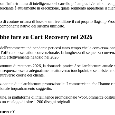
n l'infrastruttura di intelligenza del carrello più ampia. L'email di rec
ciante è attualmente in esecuzione, quale segmento appartiene il cliente l
ure urbana di lusso e un rivenditore il cui proprio flagship WooCom
 componente nativo del sistema unificato.
e fare su Cart Recovery nel 2026
ne dell'ecommerce indipendente per così tanto tempo che la conversazione 
 l'offerta di escalation convenzionale, la lunghezza di sequenza convenz
enti effettivamente negozio nel 2026.
tura di recupero 2026, la domanda pratica è se l'architettura attuale si 
della sequenza escala adeguatamente attraverso touchpoint, e se il sistema 
ttraverso coorte del cliente.
zionante di un'architettura promozionale. I commercianti che l'hanno 
izionale inquadramento suggerito.
ngine, la piattaforma di intelligence promozionale WooCommerce cost
un catalogo di oltre 1.200 disegni originali.
mmerce?