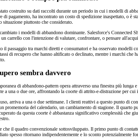
stato costruito su dati raccolti durante un periodo in cui i modelli di ab
re di pagamento, ha incontrato un costo di spedizione inaspettato, o è st
o situazione piuttosto che considerato.
no cambiato i modelli di abbandono dominante. Salesforce's Connected 
un carrello con l'intenzione di valutare, confrontare, o pensare all'acqu
to il passaggio tra marchi diretti e consumatori e ha osservato modelli 
assi di recupero che hanno altificato o declinato, mentre i marchi che 
to.
ecupero sembra davvero
poranea di abbandono-pattern opera attraverso una finestra più lunga e u
 a una o due ore, affrontando la coorte di attrito-e-distrazione per cui 
o, arriva a una o due settimane. I clienti reattivi a questo punto di contat
, un promemoria del calendario, un cambiamento di stagione. Il quarto p
perato da questa coorte è abbastanza significativo complessità che giusti
estro.
ione che il quadro convenzionale sottosviluppato. Il primo punto di cont
mediato spesso ritornano indipendentemente e lo sconto potenzialmente 