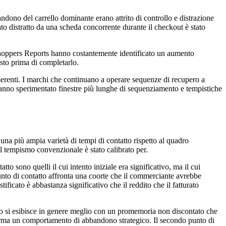
bandono del carrello dominante erano attrito di controllo e distrazione
ato distratto da una scheda concorrente durante il checkout è stato
Shoppers Reports hanno costantemente identificato un aumento
isto prima di completarlo.
coerenti. I marchi che continuano a operare sequenze di recupero a
hanno sperimentato finestre più lunghe di sequenziamento e tempistiche
na più ampia varietà di tempi di contatto rispetto al quadro
il tempismo convenzionale è stato calibrato per.
to sono quelli il cui intento iniziale era significativo, ma il cui
unto di contatto affronta una coorte che il commerciante avrebbe
ficato è abbastanza significativo che il reddito che il fatturato
atto si esibisce in genere meglio con un promemoria non discontato che
forma un comportamento di abbandono strategico. Il secondo punto di