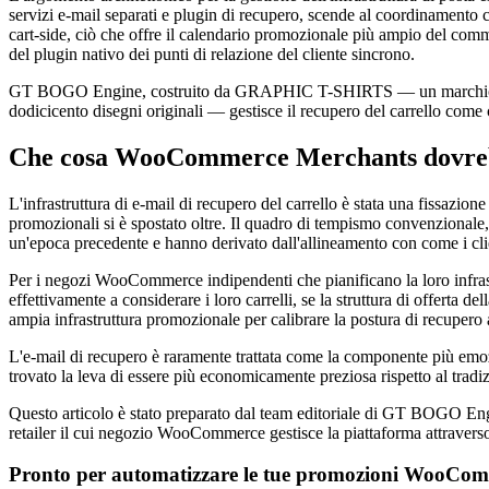
servizi e-mail separati e plugin di recupero, scende al coordinamento co
cart-side, ciò che offre il calendario promozionale più ampio del commer
del plugin nativo dei punti di relazione del cliente sincrono.
GT BOGO Engine, costruito da GRAPHIC T-SHIRTS — un marchio di cout
dodicicento disegni originali — gestisce il recupero del carrello come
Che cosa WooCommerce Merchants dovrebb
L'infrastruttura di e-mail di recupero del carrello è stata una fissazio
promozionali si è spostato oltre. Il quadro di tempismo convenzionale,
un'epoca precedente e hanno derivato dall'allineamento con come i cli
Per i negozi WooCommerce indipendenti che pianificano la loro infrastrut
effettivamente a considerare i loro carrelli, se la struttura di offerta 
ampia infrastruttura promozionale per calibrare la postura di recupero a
L'e-mail di recupero è raramente trattata come la componente più emo
trovato la leva di essere più economicamente preziosa rispetto al trad
Questo articolo è stato preparato dal team editoriale di GT BOGO E
retailer il cui negozio WooCommerce gestisce la piattaforma attraverso 
Pronto per automatizzare le tue promozioni WooCo