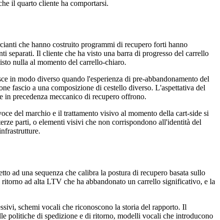
he il quarto cliente ha comportarsi.
ercianti che hanno costruito programmi di recupero forti hanno
 separati. Il cliente che ha visto una barra di progresso del carrello
isto nulla al momento del carrello-chiaro.
esibisce in modo diverso quando l'esperienza di pre-abbandonamento del
one fascio a una composizione di cestello diverso. L'aspettativa del
e che in precedenza meccanico di recupero offrono.
voce del marchio e il trattamento visivo al momento della cart-side si
rze parti, o elementi visivi che non corrispondono all'identità del
nfrastrutture.
etto ad una sequenza che calibra la postura di recupero basata sullo
i ritorno ad alta LTV che ha abbandonato un carrello significativo, e la
sivi, schemi vocali che riconoscono la storia del rapporto. Il
lle politiche di spedizione e di ritorno, modelli vocali che introducono