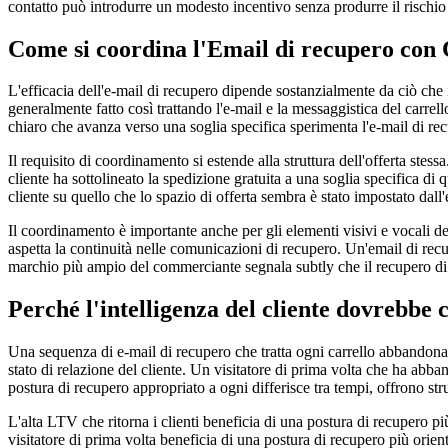
contatto può introdurre un modesto incentivo senza produrre il rischio
Come si coordina l'Email di recupero con
L'efficacia dell'e-mail di recupero dipende sostanzialmente da ciò che
generalmente fatto così trattando l'e-mail e la messaggistica del carrel
chiaro che avanza verso una soglia specifica sperimenta l'e-mail di re
Il requisito di coordinamento si estende alla struttura dell'offerta st
cliente ha sottolineato la spedizione gratuita a una soglia specifica 
cliente su quello che lo spazio di offerta sembra è stato impostato dall'
Il coordinamento è importante anche per gli elementi visivi e vocali del
aspetta la continuità nelle comunicazioni di recupero. Un'email di recu
marchio più ampio del commerciante segnala subtly che il recupero di 
Perché l'intelligenza del cliente dovrebbe 
Una sequenza di e-mail di recupero che tratta ogni carrello abbandonato
stato di relazione del cliente. Un visitatore di prima volta che ha abba
postura di recupero appropriato a ogni differisce tra tempi, offrono str
L'alta LTV che ritorna i clienti beneficia di una postura di recupero 
visitatore di prima volta beneficia di una postura di recupero più orien