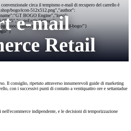
enzionale circa il tempismo e-mail di recupero del carrello è
hirts.shop/bogo/icon-512x512.png","author":
rt e-mail
","name":"GT BOGO Engine","logo":
26-05-05","mainEntityOfPage":
blog/woocommerce-cart-recovery-email-bogo/"}
ogo/"}
rce Retail
so. Il consiglio, ripetuto attraverso innumerevoli guide di marketing
lo, con i successivi punti di contatto a ventiquattro ore e settantadue
ivi nell'ecommerce indipendente, e le decisioni di temporizzazione