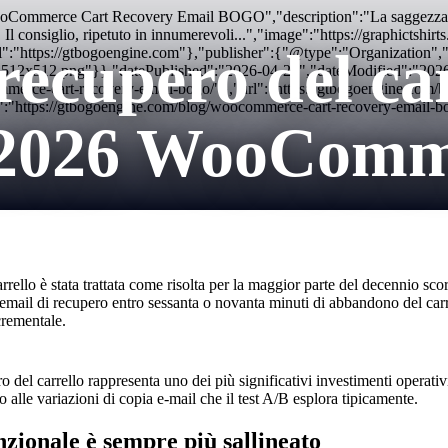
oCommerce Cart Recovery Email BOGO","description":"La saggezza conv
ni. Il consiglio, ripetuto in innumerevoli...","image":"https://graphicts
recupero del ca
":"https://gtbogoengine.com"},"publisher":{"@type":"Organization
con-512x512.png"}},"datePublished":"2026-04-23","dateModified":"20
erce-cart-recovery-email-bogo/"},"url":"https://gtbogoengine.com/
:"https://gtbogoengine.com/blog/woocommerce-cart-recovery-email-b
 2026 WooComme
ello è stata trattata come risolta per la maggior parte del decennio scor
email di recupero entro sessanta o novanta minuti di abbandono del carrel
crementale.
ro del carrello rappresenta uno dei più significativi investimenti operat
o alle variazioni di copia e-mail che il test A/B esplora tipicamente.
ionale è sempre più sallineato