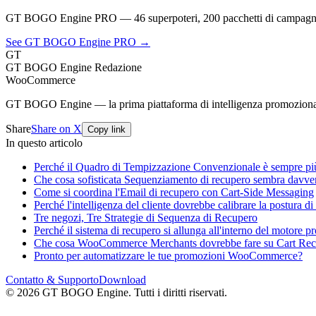
GT BOGO Engine PRO — 46 superpoteri, 200 pacchetti di campagna
See GT BOGO Engine PRO →
GT
GT BOGO Engine Redazione
WooCommerce
GT BOGO Engine — la prima piattaforma di intelligenza promozion
Share
Share on X
Copy link
In questo articolo
Perché il Quadro di Tempizzazione Convenzionale è sempre più
Che cosa sofisticata Sequenziamento di recupero sembra davve
Come si coordina l'Email di recupero con Cart-Side Messaging
Perché l'intelligenza del cliente dovrebbe calibrare la postura d
Tre negozi, Tre Strategie di Sequenza di Recupero
Perché il sistema di recupero si allunga all'interno del motore 
Che cosa WooCommerce Merchants dovrebbe fare su Cart Rec
Pronto per automatizzare le tue promozioni WooCommerce?
Contatto & Supporto
Download
© 2026 GT BOGO Engine. Tutti i diritti riservati.