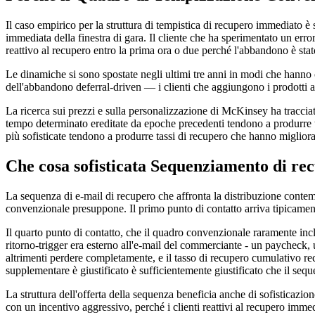
Il caso empirico per la struttura di tempistica di recupero immediato è 
immediata della finestra di gara. Il cliente che ha sperimentato un erro
reattivo al recupero entro la prima ora o due perché l'abbandono è stat
Le dinamiche si sono spostate negli ultimi tre anni in modi che han
dell'abbandono deferral-driven — i clienti che aggiungono i prodotti a 
La ricerca sui prezzi e sulla personalizzazione di McKinsey ha traccia
tempo determinato ereditate da epoche precedenti tendono a produrre t
più sofisticate tendono a produrre tassi di recupero che hanno migliora
Che cosa sofisticata Sequenziamento di r
La sequenza di e-mail di recupero che affronta la distribuzione contem
convenzionale presuppone. Il primo punto di contatto arriva tipicamente
Il quarto punto di contatto, che il quadro convenzionale raramente inclus
ritorno-trigger era esterno all'e-mail del commerciante - un paycheck
altrimenti perdere completamente, e il tasso di recupero cumulativo recu
supplementare è giustificato è sufficientemente giustificato che il sequ
La struttura dell'offerta della sequenza beneficia anche di sofisticaz
con un incentivo aggressivo, perché i clienti reattivi al recupero im