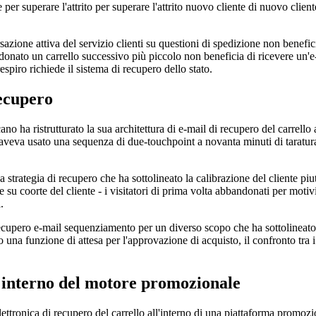
per superare l'attrito per superare l'attrito nuovo cliente di nuovo cliente
ione attiva del servizio clienti su questioni di spedizione non benefici
onato un carrello successivo più piccolo non beneficia di ricevere un'e
piro richiede il sistema di recupero dello stato.
Recupero
no ha ristrutturato la sua architettura di e-mail di recupero del carrello
er aveva usato una sequenza di due-touchpoint a novanta minuti di taratu
ategia di recupero che ha sottolineato la calibrazione del cliente piutto
 coorte del cliente - i visitatori di prima volta abbandonati per motivi di
.
recupero e-mail sequenziamento per un diverso scopo che ha sottolineato
na funzione di attesa per l'approvazione di acquisto, il confronto tra 
ll'interno del motore promozionale
 elettronica di recupero del carrello all'interno di una piattaforma promo