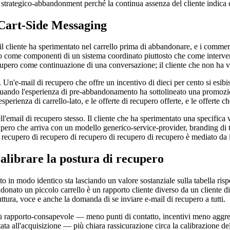
 strategico-abbandonment perché la continua assenza del cliente indica c
 Cart-Side Messaging
 il cliente ha sperimentato nel carrello prima di abbandonare, e i comm
lo come componenti di un sistema coordinato piuttosto che come interventi
cupero come continuazione di una conversazione; il cliente che non ha v
essa. Un'e-mail di recupero che offre un incentivo di dieci per cento si 
di quando l'esperienza di pre-abbandonamento ha sottolineato una promozi
esperienza di carrello-lato, e le offerte di recupero offerte, e le offert
l'email di recupero stesso. Il cliente che ha sperimentato una specifica 
pero che arriva con un modello generico-service-provider, branding di te
recupero di recupero di recupero di recupero di recupero è mediato da i
calibrare la postura di recupero
 in modo identico sta lasciando un valore sostanziale sulla tabella risp
ndonato un piccolo carrello è un rapporto cliente diverso da un cliente d
uttura, voce e anche la domanda di se inviare e-mail di recupero a tutti.
più rapporto-consapevole — meno punti di contatto, incentivi meno aggres
tata all'acquisizione — più chiara rassicurazione circa la calibrazione de