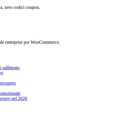
, zero codici coupon.
ale enterprise per WooCommerce.
 sallineato
ro
i recupero
promozionale
overy nel 2026