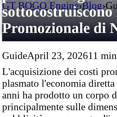
GT BOGO Engine
›
Blog
›
Gu
sottocostruiscono 
Promozionale di
Guide
April 23, 2026
11 min 
L'acquisizione dei costi pro
plasmato l'economia diretta
anni ha prodotto un corpo di
principalmente sulle dimens