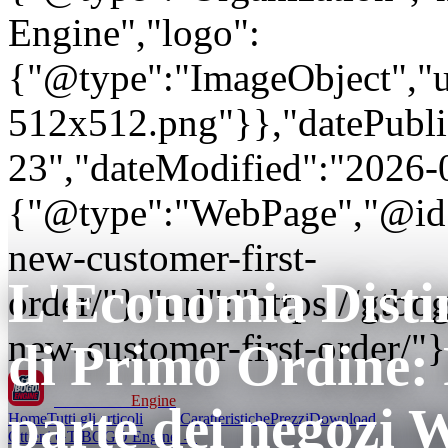
Engine","logo":
{"@type":"ImageObject","url
512x512.png"}},"datePubli
23","dateModified":"2026-
{"@type":"WebPage","@id"
new-customer-first-
L'Economia Distin
order/"},"url":"https://gt
new-customer-first-order/"}
di Primo Ordine: 
GT BOGO
Engine
parte dei negoz
Home
Tutti gli articoli
Caratteristiche
Prezzi
Download
Ottieni GT BOGO Engine →