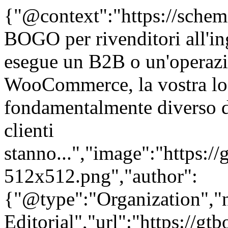
{"@context":"https://schem
BOGO per rivenditori all'in
esegue un B2B o un'operazio
WooCommerce, la vostra lo
fondamentalmente diverso 
clienti
stanno...","image":"https://
512x512.png","author":
{"@type":"Organization"
Editorial","url":"https://g