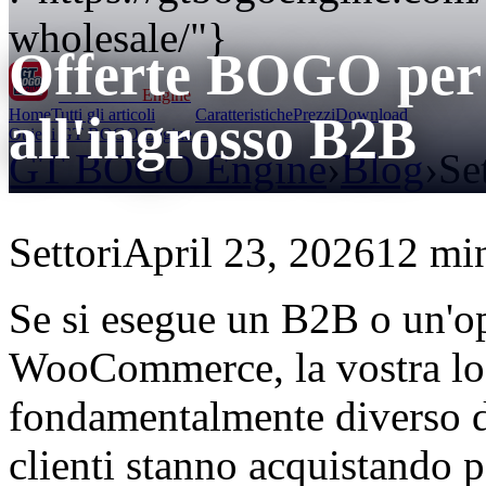
wholesale/"}
Offerte BOGO per 
GT BOGO
Engine
Home
Tutti gli articoli
Caratteristiche
Prezzi
Download
all'ingrosso B2B
Ottieni GT BOGO Engine →
GT BOGO Engine
›
Blog
›
Se
Settori
April 23, 2026
12 min
Se si esegue un B2B o un'op
WooCommerce, la vostra lo
fondamentalmente diverso 
clienti stanno acquistando p