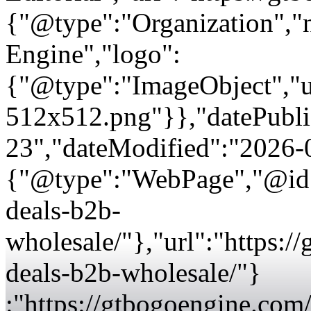
{"@type":"Organization"
Engine","logo":
{"@type":"ImageObject","url
512x512.png"}},"datePubli
23","dateModified":"2026-
{"@type":"WebPage","@id":
deals-b2b-
wholesale/"},"url":"https:
deals-b2b-wholesale/"}
:"https://gtbogoengine.com