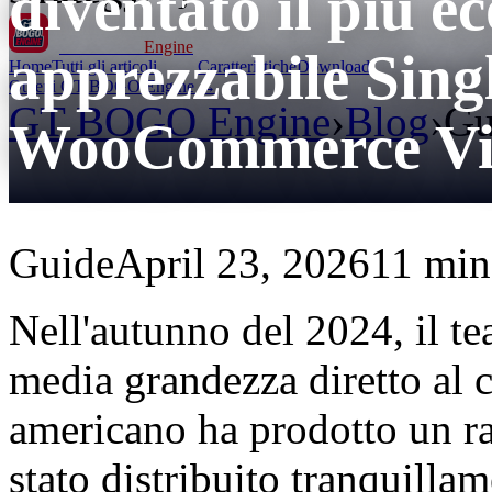
diventato il più 
GT BOGO
Engine
apprezzabile Sin
Home
Tutti gli articoli
Caratteristiche
Download
Ottieni GT BOGO Engine →
GT BOGO Engine
›
Blog
›
Gu
WooCommerce Viag
Guide
April 23, 2026
11 min 
Nell'autunno del 2024, il te
media grandezza diretto al
americano ha prodotto un ra
stato distribuito tranquilla