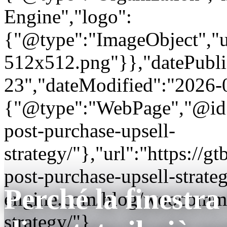
Engine","logo":
{"@type":"ImageObject","url
512x512.png"}},"datePubli
23","dateModified":"2026-
{"@type":"WebPage","@id"
post-purchase-upsell-
strategy/"},"url":"https:/
post-purchase-upsell-strate
Perché la finestra
engine.com/blog/woocommer
strategy/"}