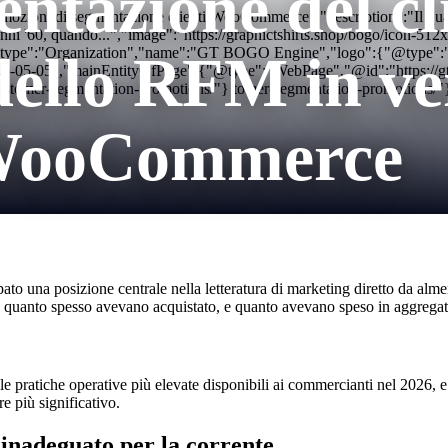
ntazione del cl
romozioni di segmentazione clienti WooCommerce","description":"Il q
 gli anni '60, quando...","image":"https://graphictshirts.shop/bogo/i
"@type":"Organization","name":"GT BOGO Engine","logo":{"@type":"Ima
dello RFM in ve
26-05-05","mainEntityOfPage":{"@type":"WebPage","@id":"https://
ustomer-segmentation-promotions/"} tomer-segmentation-promotions/"
 WooCommerce
una posizione centrale nella letteratura di marketing diretto da almeno
, quanto spesso avevano acquistato, e quanto avevano speso in aggregato 
lle pratiche operative più elevate disponibili ai commercianti nel 2026, 
e più significativo.
inadeguato per la corrente