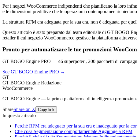
Per i negozi WooCommerce indipendenti che pianificano la loro infrastru
e le dimensioni predittive che le operazioni contemporanee richiedono
La struttura RFM era adeguata per la sua era, non è adeguata per quell
Questo articolo è stato preparato dal team editoriale di GT BOGO E
retailer il cui negozio WooCommerce gestisce la piattaforma attraverso 
Pronto per automatizzare le tue promozioni WooCo
GT BOGO Engine PRO — 46 superpoteri, 200 pacchetti di campagna
See GT BOGO Engine PRO →
GT
GT BOGO Engine Redazione
WooCommerce
GT BOGO Engine — la prima piattaforma di intelligenza promozion
Share
Share on X
Copy link
In questo articolo
Perché RFM era adeguato per la sua era e inadeguato per la cor
Che cosa Segmentazione comportamentale Aggiunge a RFM
Perché il ciclo di vita Segmentation Matters Indipendentement