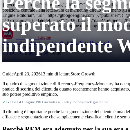
Perché la segme
{"@context":"https://schema.org","@type":"Article","headline":"P
posizione centrale nella letteratura di marketing diretto da almeno
Engine Editorial","url":"https://gtbogoengine.com"},"publisher":{
superato il mo
512x512.png"}},"datePublished":"2026-04-23","dateModified":"20
promotions/"},"url":"https://gtbogoengine.com/blog/woocommerce-c
indipendente
GT BOGO
Engine
Home
Tutti gli articoli
Caratteristiche
Prezzi
Download
Ottieni GT BOGO Engine →
GT BOGO Engine
›
Blog
›
Guide
Guide
April 23, 2026
13 min di lettura
Store Growth
Il quadro di segmentazione di Recency-Frequency-Monetary ha occupato 
pratica di scoring dei clienti da quanto recentemente hanno acquistato
suo potere predittivo empirico.
✓
GT BOGO Engine PRO includes a 30-day money-back guarantee.
Il riframing è importante perché la segmentazione del cliente è una de
efficace e segmentazione che semplicemente classifica i clienti è sempr
Perché RFM era adeguato per la sua era e 