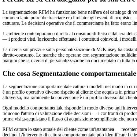
La segmentazione RFM ha funzionato bene nell'era del catalogo di vendita
commerciante potrebbe tracciare era limitato agli eventi di acquisto 
catturare. Le decisioni operative che il commerciante ha fatto erano limi
L'ambiente contemporaneo diretto al consumo differisce dall'era del cat
— i prodotti visti, le ricerche effettuate, i contenuti coinvolti, i modell
La ricerca sui prezzi e sulla personalizzazione di McKinsey ha costant
diretto-consumo. Le marche che operano con segmentazione multidimensi
margini che la ricerca di personalizzazione ha documentato in tutta la 
Che cosa Segmentazione comportamental
La segmentazione comportamentale cattura i modelli nel modo in cui i c
è un profilo operativo diverso rispetto al cliente che acquista in prima
attraverso, ma raramente la conversione è un profilo diverso dal client
Ogni modello comportamentale risponde in modo diverso agli interventi
riducono l'attrito di valutazione delle decisioni — i confronti di prodot
prima visita-acquistano il flusso di acquisizione semplificato che non
RFM cattura lo stato attuale del cliente come un'istantanea — recentem
declino. L'intervento di cattura comportamentale può identificare i clie