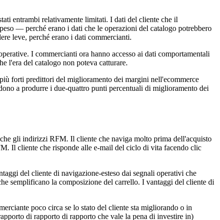
i entrambi relativamente limitati. I dati del cliente che il
speso — perché erano i dati che le operazioni del catalogo potrebbero
udere leve, perché erano i dati commercianti.
ve operative. I commercianti ora hanno accesso ai dati comportamentali
 che l'era del catalogo non poteva catturare.
più forti predittori del miglioramento dei margini nell'ecommerce
ono a produrre i due-quattro punti percentuali di miglioramento dei
he gli indirizzi RFM. Il cliente che naviga molto prima dell'acquisto
. Il cliente che risponde alle e-mail del ciclo di vita facendo clic
aggi del cliente di navigazione-esteso dai segnali operativi che
o che semplificano la composizione del carrello. I vantaggi del cliente di
rciante poco circa se lo stato del cliente sta migliorando o in
apporto di rapporto di rapporto che vale la pena di investire in)