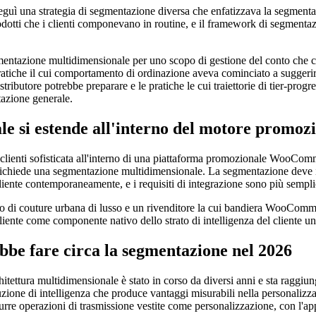
eguì una strategia di segmentazione diversa che enfatizzava la segmen
rodotti che i clienti componevano in routine, e il framework di segmentaz
entazione multidimensionale per uno scopo di gestione del conto che c
pratiche il cui comportamento di ordinazione aveva cominciato a suggerire
ributore potrebbe preparare e le pratiche le cui traiettorie di tier-prog
azione generale.
e si estende all'interno del motore promoz
clienti sofisticata all'interno di una piattaforma promozionale WooComm
 richiede una segmentazione multidimensionale. La segmentazione deve in
 al cliente contemporaneamente, e i requisiti di integrazione sono più sem
ture urbana di lusso e un rivenditore la cui bandiera WooCommerce g
iente come componente nativo dello strato di intelligenza del cliente uni
 fare circa la segmentazione nel 2026
chitettura multidimensionale è stato in corso da diversi anni e sta ragg
zione di intelligenza che produce vantaggi misurabili nella personalizzaz
 operazioni di trasmissione vestite come personalizzazione, con l'appr