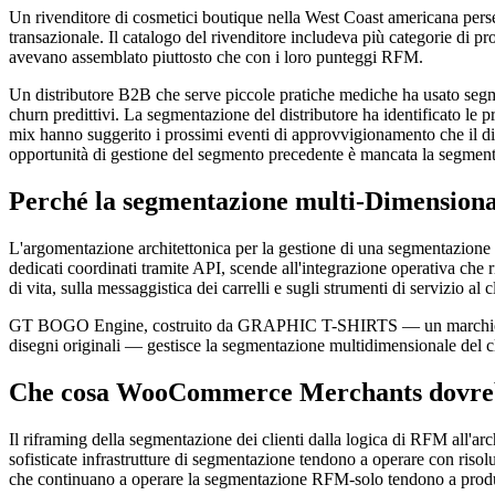
Un rivenditore di cosmetici boutique nella West Coast americana pers
transazionale. Il catalogo del rivenditore includeva più categorie di p
avevano assemblato piuttosto che con i loro punteggi RFM.
Un distributore B2B che serve piccole pratiche mediche ha usato segm
churn predittivi. La segmentazione del distributore ha identificato le 
mix hanno suggerito i prossimi eventi di approvvigionamento che il dist
opportunità di gestione del segmento precedente è mancata la segment
Perché la segmentazione multi-Dimensional
L'argomentazione architettonica per la gestione di una segmentazione 
dedicati coordinati tramite API, scende all'integrazione operativa che
di vita, sulla messaggistica dei carrelli e sugli strumenti di servizio
GT BOGO Engine, costruito da GRAPHIC T-SHIRTS — un marchio di cou
disegni originali — gestisce la segmentazione multidimensionale del cl
Che cosa WooCommerce Merchants dovrebbe
Il riframing della segmentazione dei clienti dalla logica di RFM all'ar
sofisticate infrastrutture di segmentazione tendono a operare con risolu
che continuano a operare la segmentazione RFM-solo tendono a produrre