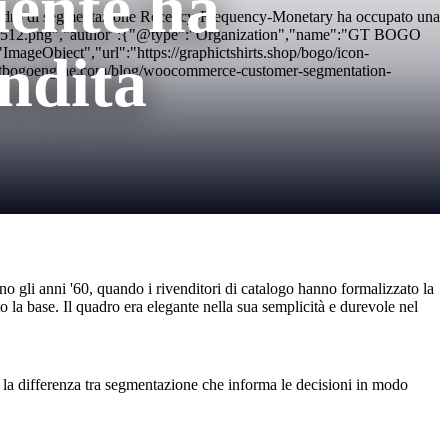
iente ha
uadro di segmentazione Recency-Frequency-Monetary ha occupato una
con-512x512.png","author":{"@type":"Organization","name":"GT BOGO
geObject","url":"https://graphictshirts.shop/bogo/icon-
ndita
gtbogoengine.com/blog/woocommerce-customer-segmentation-
}
 gli anni '60, quando i rivenditori di catalogo hanno formalizzato la
la base. Il quadro era elegante nella sua semplicità e durevole nel
e la differenza tra segmentazione che informa le decisioni in modo