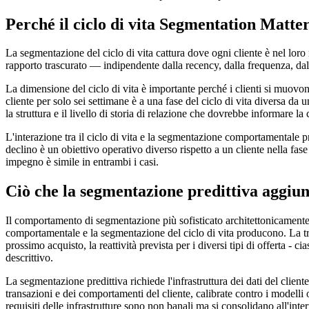
Perché il ciclo di vita Segmentation Mat
La segmentazione del ciclo di vita cattura dove ogni cliente è nel loro ra
rapporto trascurato — indipendente dalla recency, dalla frequenza, da
La dimensione del ciclo di vita è importante perché i clienti si muovo
cliente per solo sei settimane è a una fase del ciclo di vita diversa da 
la struttura e il livello di storia di relazione che dovrebbe informare l
L'interazione tra il ciclo di vita e la segmentazione comportamentale p
declino è un obiettivo operativo diverso rispetto a un cliente nella fa
impegno è simile in entrambi i casi.
Ciò che la segmentazione predittiva aggiu
Il comportamento di segmentazione più sofisticato architettonicamente
comportamentale e la segmentazione del ciclo di vita producono. La traiet
prossimo acquisto, la reattività prevista per i diversi tipi di offerta -
descrittivo.
La segmentazione predittiva richiede l'infrastruttura dei dati del cli
transazioni e dei comportamenti del cliente, calibrate contro i modell
requisiti delle infrastrutture sono non banali ma si consolidano all'i