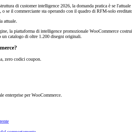
ttura di customer intelligence 2026, la domanda pratica è se l'attuale a
, o se il commerciante sta operando con il quadro di RFM-solo ereditat
a attuale.
ngine, la piattaforma di intelligence promozionale WooCommerce cost
un catalogo di oltre 1.200 disegni originali.
mmerce?
, zero codici coupon.
ale enterprise per WooCommerce.
rente
e dal comportamento