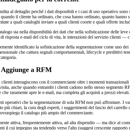
 al dettaglio perché i dati disponibili e i casi di uso operativo sono stat
— quando il cliente ha ordinato, che cosa hanno ordinato, quanto hanno 
tate a quali cataloghi inviare a quali clienti coorte e quali offerte incl
alogo sia nella disponibilità dei dati che nella sofisticazione delle le
i di risposta e-mail del ciclo di vita, le interazioni del servizio clienti —
emente identificato la sofisticazione della segmentazione come uno dei 
onale che cattura segnali comportamentali, lifecycle e predittivi tend
categoria.
e Aggiunge a RFM
lienti interagiscono con il commerciante oltre i momenti transazionali c
 visita, anche quando entrambi i clienti cadono nello stesso segmento RFM
e che raramente apre le e-mail, ma completa gli acquisti a prezzi elevati.
 operativi che la segmentazione di sola RFM non può affrontare. I vant
to più chiari, la cura degli esperti, i suggerimenti del fascio del carrell
 sovraspiega il catalogo più ampio del commerciante.
ente attiva, frequentemente attiva, ad alta dispendio — ma dice al comme
nti il cui impegno sta tendendo verso l'alto (suggest crescente rapporto r