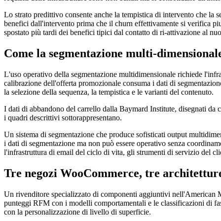
Lo strato predittivo consente anche la tempistica di intervento che la 
benefici dall'intervento prima che il churn effettivamente si verifica p
spostato più tardi dei benefici tipici dal contatto di ri-attivazione al 
Come la segmentazione multi-dimensionale
L'uso operativo della segmentazione multidimensionale richiede l'infra
calibrazione dell'offerta promozionale consuma i dati di segmentazione
la selezione della sequenza, la tempistica e le varianti del contenuto.
I dati di abbandono del carrello dalla Baymard Institute, disegnati da
i quadri descrittivi sottorappresentano.
Un sistema di segmentazione che produce sofisticati output multidime
i dati di segmentazione ma non può essere operativo senza coordiname
l'infrastruttura di email del ciclo di vita, gli strumenti di servizio del 
Tre negozi WooCommerce, tre architettur
Un rivenditore specializzato di componenti aggiuntivi nell'American M
punteggi RFM con i modelli comportamentali e le classificazioni di fa
con la personalizzazione di livello di superficie.