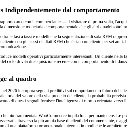
ters Indipendentemente dal comportamento
pporto arco con il commerciante — il visitatore di prima volta, l'acquisizi
lla dimensione monetaria e comportamentale che gli altri quadri sottolin
no tra le fasi a tassi e modelli che la segmentazione di sola RFM rappres
un cliente con gli stessi risultati RFM che è stato un cliente per sei anni.
a comunicazione.
roduce modelli operativi particolarmente interessanti. Un cliente nella f
se del ciclo di vita di acquisizione recente con il comportamento di fida
nge al quadro
 nel 2026 incorpora segnali predittivi sul comportamento futuro del cli
toria del valore della vita predetto del cliente, la probabilità prevista 
 ciascuno di questi segnali fornisce l'intelligenza di ritorno orientata ve
ente che più frammentata WooCommerce impila lotta per mantenere. Le pre
i osservati attraverso la più ampia base di clienti del commerciante, e
nterno di una piattaforma promozionale integrata in modi che le architett