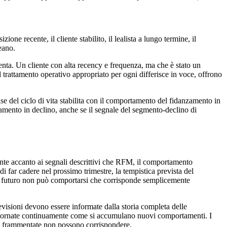
one recente, il cliente stabilito, il lealista a lungo termine, il
eano.
enta. Un cliente con alta recency e frequenza, ma che è stato un
 Il trattamento operativo appropriato per ogni differisce in voce, offrono
ase del ciclo di vita stabilita con il comportamento del fidanzamento in
nzamento in declino, anche se il segnale del segmento-declino di
ente accanto ai segnali descrittivi che RFM, il comportamento
di far cadere nel prossimo trimestre, la tempistica prevista del
rso il futuro non può comportarsi che corrisponde semplicemente
visioni devono essere informate dalla storia completa delle
 aggiornate continuamente come si accumulano nuovi comportamenti. I
ure frammentate non possono corrispondere.