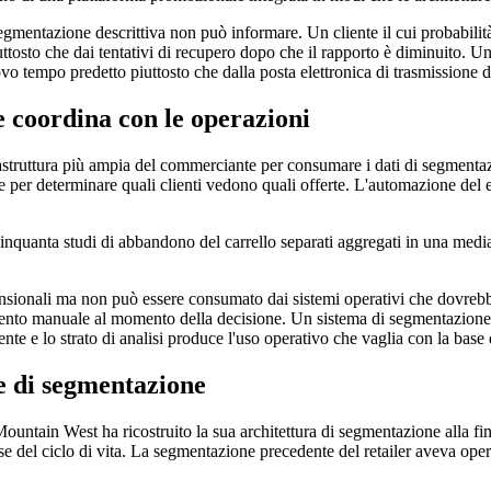
segmentazione descrittiva non può informare. Un cliente il cui probabilità
iuttosto che dai tentativi di recupero dopo che il rapporto è diminuito. U
nuovo tempo predetto piuttosto che dalla posta elettronica di trasmissione
 coordina con le operazioni
struttura più ampia del commerciante per consumare i dati di segmentazio
 per determinare quali clienti vedono quali offerte. L'automazione del 
 cinquanta studi di abbandono del carrello separati aggregati in una med
nsionali ma non può essere consumato dai sistemi operativi che dovrebb
nto manuale al momento della decisione. Un sistema di segmentazione c
cliente e lo strato di analisi produce l'uso operativo che vaglia con la base
e di segmentazione
ountain West ha ricostruito la sua architettura di segmentazione alla 
se del ciclo di vita. La segmentazione precedente del retailer aveva ope