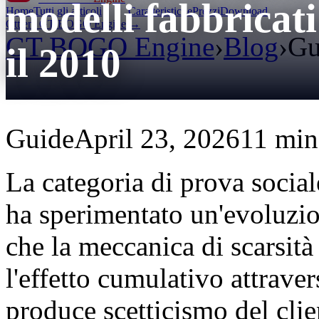
modelli fabbricat
Home
Tutti gli articoli
Caratteristiche
Prezzi
Download
Ottieni GT BOGO Engine →
GT BOGO Engine
›
Blog
›
Gu
il 2010
Guide
April 23, 2026
11 min 
La categoria di prova socia
ha sperimentato un'evoluzion
che la meccanica di scarsità
l'effetto cumulativo attrave
produce scetticismo del cli