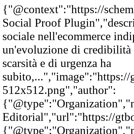
{"@context":"https://sche
Social Proof Plugin","descr
sociale nell'ecommerce ind
un'evoluzione di credibilità
scarsità e di urgenza ha
subito,...","image":"https:/
512x512.png","author":
{"@type":"Organization"
Editorial","url":"https://g
{"@type":"Organization"