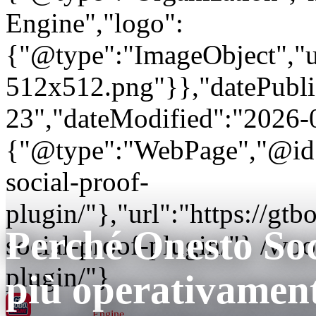
Engine","logo":
{"@type":"ImageObject","url
512x512.png"}},"datePubli
23","dateModified":"2026-
{"@type":"WebPage","@id"
social-proof-
plugin/"},"url":"https://
Perché Onesto Soc
social-proof-plugin/"} /wo
plugin/"}
più operativamente
GT BOGO
Engine