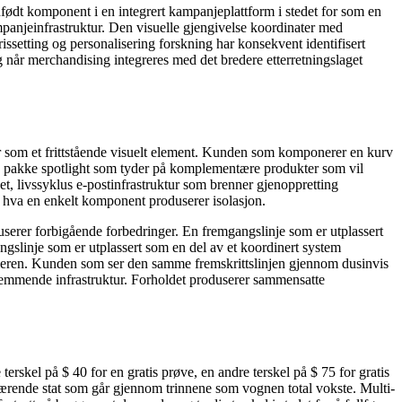
ødt komponent i en integrert kampanjeplattform i stedet for som en
mpanjeinfrastruktur. Den visuelle gjengivelse koordinater med
issetting og personalisering forskning har konsekvent identifisert
 når merchandising integreres med det bredere etterretningslaget
for som et frittstående visuelt element. Kunden som komponerer en kurv
 en pakke spotlight som tyder på komplementære produkter som vil
et, livssyklus e-postinfrastruktur som brenner gjenoppretting
r hva en enkelt komponent produserer isolasjon.
serer forbigående forbedringer. En fremgangslinje som er utplassert
gangslinje som er utplassert som en del av et koordinert system
leren. Kunden som ser den samme fremskrittslinjen gjennom dusinvis
sfremmende infrastruktur. Forholdet produserer sammensatte
 terskel på $ 40 for en gratis prøve, en andre terskel på $ 75 for gratis
nåværende stat som går gjennom trinnene som vognen total vokste. Multi-