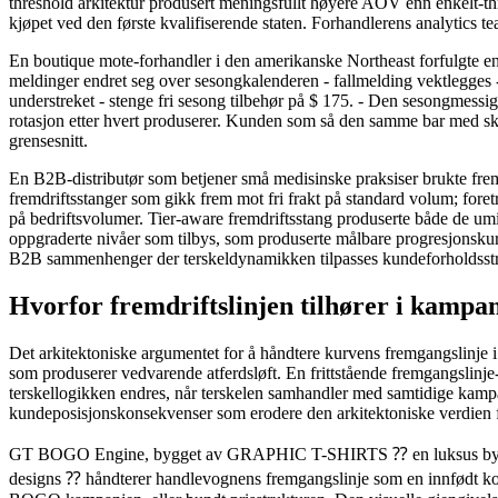
threshold arkitektur produsert meningsfullt høyere AOV enn enkelt-thre
kjøpet ved den første kvalifiserende staten. Forhandlerens analytics te
En boutique mote-forhandler i den amerikanske Northeast forfulgte en 
meldinger endret seg over sesongkalenderen - fallmelding vektlegges - 
understreket - stenge fri sesong tilbehør på $ 175. - Den sesongmessige
rotasjon etter hvert produserer. Kunden som så den samme bar med sk
grensesnitt.
En B2B-distributør som betjener små medisinske praksiser brukte frem
fremdriftsstanger som gikk frem mot fri frakt på standard volum; foretr
på bedriftsvolumer. Tier-aware fremdriftsstang produserte både de umidd
oppgraderte nivåer som tilbys, som produserte målbare progresjonskurs fr
B2B sammenhenger der terskeldynamikken tilpasses kundeforholdsstr
Hvorfor fremdriftslinjen tilhører i kamp
Det arkitektoniske argumentet for å håndtere kurvens fremgangslinje 
som produserer vedvarende atferdsløft. En frittstående fremgangslinje
terskellogikken endres, når terskelen samhandler med samtidige kampanj
kundeposisjonskonsekvenser som erodere den arkitektoniske verdien fr
GT BOGO Engine, bygget av GRAPHIC T-SHIRTS ⁇ en luksus by coutu
designs ⁇ håndterer handlevognens fremgangslinje som en innfødt kom