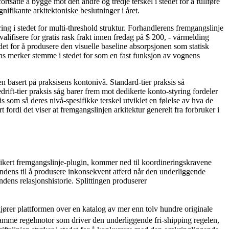
tsatte å bygge mot den andre og tredje terskel i stedet for å fullføre
nifikante arkitektoniske beslutninger i året.
g i stedet for multi-threshold struktur. Forhandlerens fremgangslinje
lifisere for gratis rask frakt innen fredag på $ 200, - vårmelding
edet for å produsere den visuelle baseline absorpsjonen som statisk
s merker stemme i stedet for som en fast funksjon av vognens
 basert på praksisens kontonivå. Standard-tier praksis så
drift-tier praksis såg barer frem mot dedikerte konto-styring fordeler
s som så deres nivå-spesifikke terskel utviklet en følelse av hva de
 fordi det viser at fremgangslinjen arkitektur generelt fra forbruker i
dikert fremgangslinje-plugin, kommer ned til koordineringskravene
endens til å produsere inkonsekvent atferd når den underliggende
ndens relasjonshistorie. Splittingen produserer
 plattformen over en katalog av mer enn tolv hundre originale
samme regelmotor som driver den underliggende fri-shipping regelen,