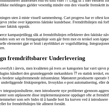
ommuniserer annerledes enn én som viser ⁇ Legg til 1 mer element for å
pesifikke meldingen gjelder vesentlig mindre enn den visuelle fremskritt
sningen uten å miste visuell sammenheng. Cart progress bar er oftest 
vn ytelse over kjøperens faktiske kundebase. Fremdriftslinjen må forbli
oner faktisk oppstår.
 kampanjetillegg slik at fremdriftslinjen reflekterer den faktiske nå
n som ser en fremgangslinje som går frem mot en terskel som kjøperen
 visuelle elementet gjør er brutt i øyeblikket av vognfullføring. Integrasj
ten.
gn fremdriftsbarer Underlevering
erfylt i årevis, men kvaliteten på tvers av kategorien har vært ujevn
lugins håndtert den grunnleggende mekanikken ⁇ en statisk terskel, en 
ns bredere salgsfremmende infrastruktur. Mønsteret produserte operativ
 den underliggende friskipsregelen, livssyklus e-post automatisering, ell
 integrasjonshullene, men introduserte nye problemer gjennom aggressi
r som utplasserte disse implementasjonene oppdaget ofte at fremdrifts
emmelser som selv bidro til å handle bort fra kurven ved å introdusere vi
let for fremdriftslinjen ble allment forstått.