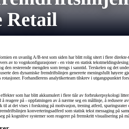
Retail
ornien en uvanlig A/B-test som siden har blitt rolig sitert i flere dire
vers av to vognkonfigurasjoner - en viste en statisk tekstmeldingslesing
, og den resterende mengden som trengs i sanntid. Terskelen og det unde
duserte den dynamiske fremdriftslinjen genererte meningsfullt høyere gje
 rotasjoner. Forhandlerens analytikerteam tilskrev i utgangspunktet forsk
ffekter som har blitt akkumulert i flere tiår av forbrukerpsykologi litter
l å reagere på - oppfatningen av å nærme seg en mållinje, å redusere a
 til at det vises i forskning på motivasjon, trening atferd, sparingsr
remdriftslinjen konverteringsadferd som statisk tekst messaging på samm
g på kognitive systemer som reagerer på fremskritt visualisering på måt
rer