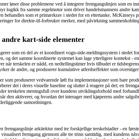
er løser disse problemene ved å integrere fremgangslinjen som en innf
 tilbyr logikk fra samme regelmotor som driver handelsmannens andre ka
en behandles som et primærkrav i stedet for en ettertanke. McKinseys pr
eringer for direkte-til-forbruker merker, med påvirkning sammenkobling
andre kart-side elementer
ungerer som en del av et koordinert vogn-side-meldingssystem i stedet 
len, og det samme koordinerte systemet kan lage ytterligere kontekst -
 når terskelen er nådd, en nedtellingstimer hvis tilbudet er tidsbegrens
yrker de andre, og produserer kumulative atferdseffekter som overstige
er som produserer vedvarende løft fra implementasjoner som bare produ
rberer det i deres visuelle baseline og slutter å reagere på det; en frem
lder terskelen meningsfull over kundens utviklingsforhold med forhand
yr, når den aktiverer, og hvordan det interager med kjøperens andre salg
underliggende samordningen.
 fremgangslinje arkitektur med tre forskjellige terskelstadier - en første
aren visualisert fremgang gjennom alle tre trinn samtidig, med kundens 