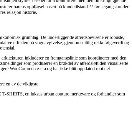
ftslinjen styrker i stedet for å konkurrere med den omkringliggende
n justerer barens oppførsel basert på kundetilstand ⁇ førstegangskunder
res relasjon historie.
lig økonomisk grunnlag. De underliggende atferdsbevisene er robuste,
ulative effekten på vognavgivelse, gjennomsnittlig rekkefølgeverdi og
otensial.
arkitekturen inkluderer en fremgangslinje som koordinerer med den
tmeldinger som produserer en brøkdel av atferdsløft den visualiserte
dligere WooCommerce-era og har ikke blitt oppdatert mot det
re en av de viktigste.
 T-SHIRTS, en luksus urban couture merkevare og forhandler som