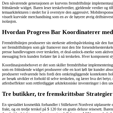
Den nåværende generasjonen av kurvens fremdriftslinje implementasjon
frittstående widget. Baren leser terskelverdier, gjeldende verdier og
temaarkitekturen i stedet for å overstyre den aggressivt. Mobilrespons
visuelt kurvside merchandising som en av de høyere øvrig driftsinvest
isolasjon.
Hvordan Progress Bar Koordinaterer med 
Fremdriftslinjen produserer sin sterkeste atferdspåvirkning når den f
ser fremdriftslinjen som går framover mot den frie forsendelsesterske
presse handlevognen over terskelen, et deal-unlock-merke som aktiverer
messaging hvis kunden forlater før å nå terskelen. Hver komponent st
Koordinasjonsbehovet er det som skiller fremdriftsbar implementering
som en frittstående widget produserer ofte en kort løft før kunder abso
produserer vedvarende heis fordi den omkringliggende konteksten ho
av besøk utvikler et forhold til selve terskelen, og lærer hva det bet
atferdseffekter som rettferdiggjør arkitektoniske investeringer i den 
Tre butikker, tre fremskrittsbar Strategier
En spesialitet kosmetikk forhandler i Stillehavet Nordvest utplasserte en
frakt, og en tredje terskel på $ 120 for en gratis deluxe reisesett. B