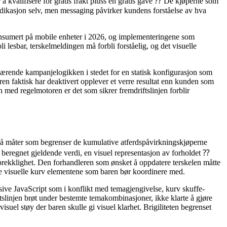
 kvalifisere for gratis frakt pluss en gratis gave ⁇ De kjøperne som
 indikasjon selv, men messaging påvirker kundens forståelse av hva
konsumert på mobile enheter i 2026, og implementeringene som
 lesbar, terskelmeldingen må forbli forståelig, og det visuelle
værende kampanjelogikken i stedet for en statisk konfigurasjon som
 faktisk har deaktivert opplever et verre resultat enn kunden som
onen med regelmotoren er det som sikrer fremdriftslinjen forblir
 på måter som begrenser de kumulative atferdspåvirkningskjøperne
beregnet gjeldende verdi, en visuel representasjon av forholdet ⁇
 brekklighet. Den forhandleren som ønsket å oppdatere terskelen måtte
er de visuelle kurv elementene som baren bør koordinere med.
ve JavaScript som i konflikt med temagjengivelse, kurv skuffe-
linjen brøt under bestemte temakombinasjoner, ikke klarte å gjøre
suel støy der baren skulle gi visuel klarhet. Brigiliteten begrenset