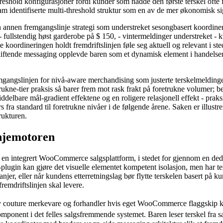
shold konfigurasjoner fordi kunder som nådde den første terskel ofte for
am identifiserte multi-threshold struktur som en av de mer økonomisk sig
annen fremgangslinje strategi som understreket sesongbasert koordinerin
fullstendig høst garderobe på $ 150, - vintermeldinger understreket - kva
 koordineringen holdt fremdriftslinjen føle seg aktuell og relevant i st
iftende messaging opplevde baren som et dynamisk element i handelsen
gangslinjen for nivå-aware merchandising som justerte terskelmeldingen
ukne-tier praksis så barer frem mot rask frakt på foretrukne volumer; be
elbare mål-gradient effektene og en roligere relasjonell effekt - praksi
a standard til foretrukne nivåer i de følgende årene. Saken er illustrert
ukturen.
anjemotoren
i en integrert WooCommerce salgsplattform, i stedet for gjennom en de
-plugin kan gjøre det visuelle elementet kompetent isolasjon, men har t
er, eller når kundens etterretningslag bør flytte terskelen basert på ku
emdriftslinjen skal levere.
re merkevare og forhandler hvis eget WooCommerce flaggskip kjører
ponent i det felles salgsfremmende systemet. Baren leser terskel fra 