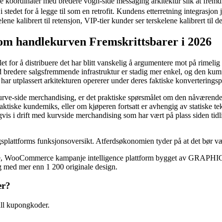
 koordinater med bredere vogn-side messaging arkitektur slik at fremdri
 stedet for å legge til som en retrofit. Kundens etterretning integrasjo
ene kalibrert til retensjon, VIP-tier kunder ser terskelene kalibrert til de
 handlekurven Fremskrittsbarer i 2026
ellet for å distribuere det har blitt vanskelig å argumentere mot på rime
d bredere salgsfremmende infrastruktur er stadig mer enkel, og den kum
har utplassert arkitekturen opererer under deres faktiske konverteringsp
e-side merchandising, er det praktiske spørsmålet om den nåværende 
ske kundemiks, eller om kjøperen fortsatt er avhengig av statiske teks
gvis i drift med kurvside merchandising som har vært på plass siden ti
gsplattforms funksjonsoversikt. Atferdsøkonomien tyder på at det bør væ
e, WooCommerce kampanje intelligence plattform bygget av GRAPHIC
g med mer enn 1 200 originale design.
er?
l kupongkoder.