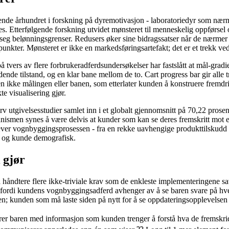
uende århundret i forskning på dyremotivasjon - laboratoriedyr som nær
es. Etterfølgende forskning utvidet mønsteret til menneskelig oppførs
r seg belønningsgrenser. Redusers øker sine bidragssatser når de nærmer
epunkter. Mønsteret er ikke en markedsføringsartefakt; det er et trekk
tvers av flere forbrukeradferdsundersøkelser har fastslått at mål-grad
dende tilstand, og en klar bane mellom de to. Cart progress bar gir alle 
n ikke målingen eller banen, som etterlater kunden å konstruere fremdri
te visualisering gjør.
kurv utgivelsesstudier samlet inn i et globalt gjennomsnitt på 70,22 pros
anismen synes å være delvis at kunder som kan se deres fremskritt mot e
lever vognbyggingsprosessen - fra en rekke uavhengige produkttilskudd t
se og kunde demografisk.
 gjør
håndtere flere ikke-triviale krav som de enkleste implementeringene sa
 fordi kundens vognbyggingsadferd avhenger av å se baren svare på hver
; kunden som må laste siden på nytt for å se oppdateringsopplevelsen s
rer baren med informasjon som kunden trenger å forstå hva de fremskri