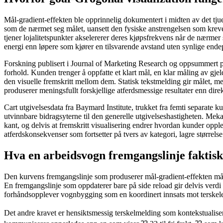
Mål-gradient-effekten ble opprinnelig dokumentert i midten av det tj
som de nærmet seg målet, uansett den fysiske anstrengelsen som krev
tjener lojalitetspunkter akselererer deres kjøpsfrekvens når de nærme
energi enn løpere som kjører en tilsvarende avstand uten synlige end
Forskning publisert i Journal of Marketing Research og oppsummert på 
forhold. Kunden trenger å oppfatte et klart mål, en klar måling av gjel
den visuelle fremskritt mellom dem. Statisk tekstmelding gir målet, me
produserer meningsfullt forskjellige atferdsmessige resultater enn direk
Cart utgivelsesdata fra Baymard Institute, trukket fra femti separate 
utvinnbare bidragsyterne til den generelle utgivelseshastigheten. Mek
kant, og delvis at fremskritt visualisering endrer hvordan kunder opp
atferdskonsekvenser som fortsetter på tvers av kategori, lagre størrel
Hva en arbeidsvogn fremgangslinje faktisk
Den kurvens fremgangslinje som produserer mål-gradient-effekten må 
En fremgangslinje som oppdaterer bare på side reload gir delvis verdi
forhåndsopplever vognbygging som en koordinert innsats mot terskelen
Det andre kravet er hensiktsmessig terskelmelding som kontekstualise