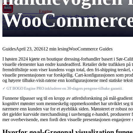
WooCommerce 
GT BOGO
Engine
Home
All Articles
Features
Pricing
Downloads
Get GT BOGO Engine →
GT BOGO Engine
›
Blog
›
Guides
Guides
April 23, 2026
12 min lesing
WooCommerce Guides
I høsten 2024 kjørte en boutique dressing-forhandler basert i Sør-Calif
visuelle elementer kan endre kundeadferd. Retailer delte trafikken på t
fremdriftslinje som viser kundens vogn total, den fri-shipping terskel
visuelle presentasjonen var forskjellig. Cart-konfigurasjonen som pro
og høyere tilbake-visit-ratene enn konfigurasjonene med statiske teksts
✓ GT BOGO Engine PRO inkluderer en 30-dagers pengene-tilbake garanti.
Funnene tilpasser seg til en kropp av atferdsforskning på mål-gradient e
kognitivt mønster som menneskelig oppmerksomhet har utviklet seg ti
nærmere enn kunden var for et øyeblikk siden. Mønsteret er robust nok
det gjelder kurvside merchandising i uavhengig e-handel, produserer f
mer overbevisende, men fordi den visuelle presentasjonen engasjerer se
Hvorfor goal-Grogonal visualization funge