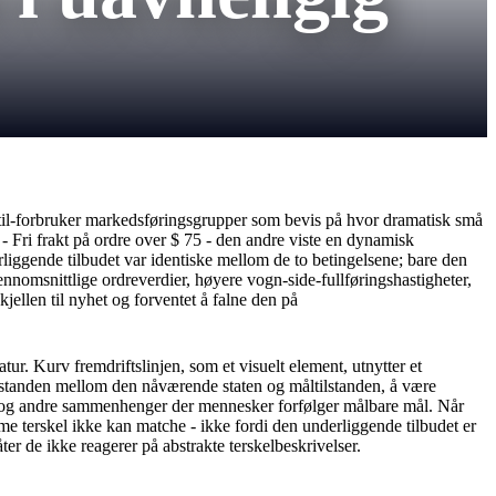
kte-til-forbruker markedsføringsgrupper som bevis på hvor dramatisk små
 - Fri frakt på ordre over $ 75 - den andre viste en dynamisk
rliggende tilbudet var identiske mellom de to betingelsene; bare den
nnomsnittlige ordreverdier, høyere vogn-side-fullføringshastigheter,
jellen til nyhet og forventet å falne den på
atur. Kurv fremdriftslinjen, som et visuelt element, utnytter et
vstanden mellom den nåværende staten og måltilstanden, å være
ater og andre sammenhenger der mennesker forfølger målbare mål. Når
e terskel ikke kan matche - ikke fordi den underliggende tilbudet er
er de ikke reagerer på abstrakte terskelbeskrivelser.