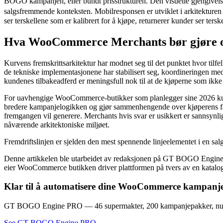
BOGO kampanjen, eller bundt prisstrukturen. Den visuelle gjengivelse
salgsfremmende konteksten. Mobilresponsen er utviklet i arkitekturen i
ser terskellene som er kalibrert for å kjøpe, returnerer kunder ser terskel
Hva WooCommerce Merchants bør gjøre om
Kurvens fremskrittsarkitektur har modnet seg til det punktet hvor tilf
de tekniske implementasjonene har stabilisert seg, koordineringen me
kundenes tilbakeadferd er meningsfull nok til at de kjøperne som ikke 
For uavhengige WooCommerce-butikker som planlegger sine 2026 kurv
bredere kampanjelogikken og gjør sammenhengende over kjøperens fakti
fremgangen vil generere. Merchants hvis svar er usikkert er sannsynli
nåværende arkitektoniske miljøet.
Fremdriftslinjen er sjelden den mest spennende linjeelementet i en sal
Denne artikkelen ble utarbeidet av redaksjonen på GT BOGO Engin
eier WooCommerce butikken driver plattformen på tvers av en katalo
Klar til å automatisere dine WooCommerce kampanj
GT BOGO Engine PRO — 46 supermakter, 200 kampanjepakker, nul
See GT BOGO Engine PRO →