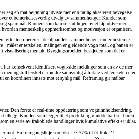
mer seg en mat belønning utviste mer enn mulig akselerert bevegelse
el over et bemerkelsesverdig utvalg av sammenhenger. Kunder som
 seg sparemål. Runners som kan se sluttlinjen av et løp utøve mer
 ved hvordan menneskelig oppmerksomhet og motivasjon er organisert.
ient effekten opererer i detaljhandels sammenhenger under bestemte
tre - målet er terskelen, målingen er gjeldende vogn total, og banen er
ft visualisering mentalt. Byggingsarbeidet, beskjeden som det er,
ent, har konsekvent identifisert vogn-side meldinger som en av de mer
n meningsfull terskel er mindre sannsynlig å forlate ved terskelen nær
il en koordinert innsats mot et synlig mål. Reframing gir målbar
vner. Den første er real-time oppdatering som vogninnholdsendring.
t tillegg. Kunden som legger til et produkt og umiddelbart ser baren
om en serie av frakoblede handlinger hvis kumulative effekt er uklar.
der mot. En fremgangslinje som viser ⁇ 57% til fri frakt ⁇