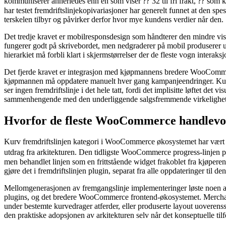
kommuniserer annerledes enn en som viser ⁇ 32 til fri frakt, ⁇ som k
har testet fremdriftslinjekopivariasjoner har generelt funnet at den s
terskelen tilbyr og påvirker derfor hvor mye kundens verdier når den.
Det tredje kravet er mobilresponsdesign som håndterer den mindre vi
fungerer godt på skrivebordet, men nedgraderer på mobil produserer uje
hierarkiet må forbli klart i skjermstørrelser der de fleste vogn interaksj
Det fjerde kravet er integrasjon med kjøpmannens bredere WooCommerce
kjøpmannen må oppdatere manuelt hver gang kampanjeendringer. Kunde
ser ingen fremdriftslinje i det hele tatt, fordi det implisitte løftet det
sammenhengende med den underliggende salgsfremmende virkelighe
Hvorfor de fleste WooCommerce handlevo
Kurv fremdriftslinjen kategori i WooCommerce økosystemet har vært ov
utdrag fra arkitekturen. Den tidligste WooCommerce progress-linjen p
men behandlet linjen som en frittstående widget frakoblet fra kjøpere
gjøre det i fremdriftslinjen plugin, separat fra alle oppdateringer til
Mellomgenerasjonen av fremgangslinje implementeringer løste noen av
plugins, og det bredere WooCommerce frontend-økosystemet. Merchante
under bestemte kurvedrager atferder, eller produserte layout uoverensst
den praktiske adopsjonen av arkitekturen selv når det konseptuelle tilfel