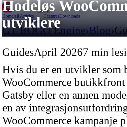
Hodeløs WooComm
GT BOGO
Engine
Home
All Articles
Features
Downloads
utviklere
Get GT BOGO Engine →
GT BOGO Engine
›
Blog
›
Gu
Guides
April 2026
7 min les
Hvis du er en utvikler som
WooCommerce butikkfront -
Gatsby eller en annen mod
en av integrasjonsutfordrin
WooCommerce kampanje plug