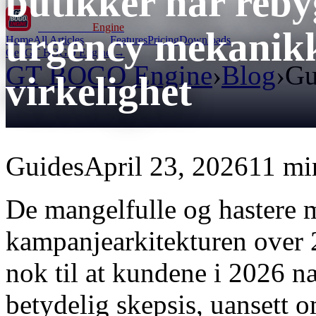
butikker har reby
GT BOGO
Engine
urgency mekanikk
Home
All Articles
Features
Pricing
Downloads
Get GT BOGO Engine →
GT BOGO Engine
›
Blog
›
Gu
virkelighet
Guides
April 23, 2026
11 mi
De mangelfulle og hastere
kampanjearkitekturen over 20
nok til at kundene i 2026 n
betydelig skepsis, uansett 