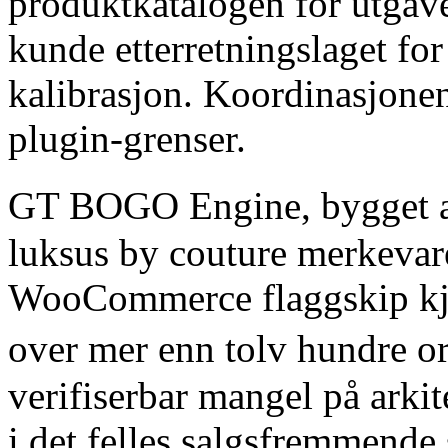
produktkatalogen for utgav
kunde etterretningslaget fo
kalibrasjon. Koordinasjonen 
plugin-grenser.
GT BOGO Engine, bygget
luksus by couture merkevar
WooCommerce flaggskip kjø
over mer enn tolv hundre or
verifiserbar mangel på ark
i det felles salgsfremmende