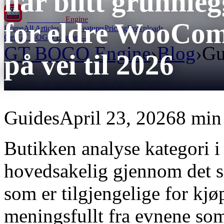
har blitt grunnle
GT BOGO
Engine
for eldre WooCom
Home
All Articles
Features
Pricing
Downloads
Get GT BOGO Engine →
GT BOGO Engine
›
Blog
›
Gu
på vei til 2026
Guides
April 23, 2026
8 min
Butikken analyse kategori 
hovedsakelig gjennom det si
som er tilgjengelige for kj
meningsfullt fra evnene som 