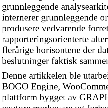
grunnleggende analysearki
internerer grunnleggende ori
produsere vedvarende forret
rapporteringsorienterte alte
flerårige horisontene der da
beslutninger faktisk sammens
Denne artikkelen ble utarb
BOGO Engine, WooCommerc
plattform bygget av GRAP
couture merkevare og forh