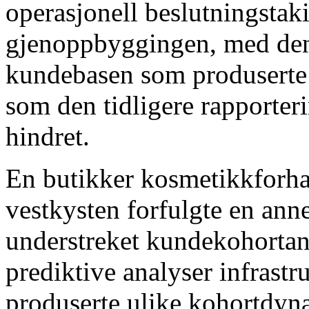
operasjonell beslutningstak
gjenoppbyggingen, med den 
kundebasen som produserte 
som den tidligere rapporter
hindret.
En butikker kosmetikkforha
vestkysten forfulgte en ann
understreket kundekohortanal
prediktive analyser infrast
produserte ulike kohortdyna