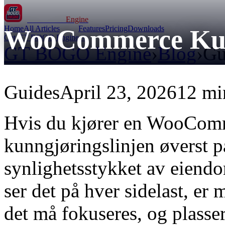
GT BOGO
Engine
Home
All Articles
Features
Pricing
Downloads
WooCommerce Kunng
Get GT BOGO Engine →
GT BOGO Engine
›
Blog
›
Gu
Guides
April 23, 2026
12 mi
Hvis du kjører en WooComm
kunngjøringslinjen øverst på
synlighetsstykket av eien
ser det på hver sidelast, er 
det må fokuseres, og plass