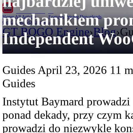
najbardziej uniw
GT BOGO
Engine
mechanikiem pr
Home
All Articles
Features
Pricing
Downloads
Get GT BOGO Engine →
GT BOGO Engine
›
Blog
›
Gu
Independent Wo
Guides
April 23, 2026
11 m
Guides
Instytut Baymard prowadzi
ponad dekady, przy czym ka
prowadzi do niezwykle kon