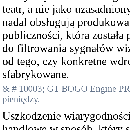
teatr, a nie jako uzasadnio
nadal obsługują produkowa
publiczności, która został
do filtrowania sygnałów wi
od tego, czy konkretne wdro
sfabrykowane.
& # 10003; GT BOGO Engine PRO
pieniędzy.
Uszkodzenie wiarygodności r
handlowe w sposób, który s