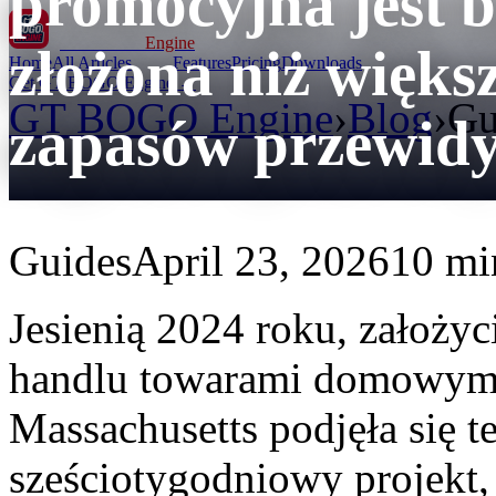
promocyjna jest b
GT BOGO
Engine
złożona niż więk
Home
All Articles
Features
Pricing
Downloads
Get GT BOGO Engine →
GT BOGO Engine
›
Blog
›
Gu
zapasów przewid
Guides
April 23, 2026
10 mi
Jesienią 2024 roku, założyci
handlu towarami domowymi
Massachusetts podjęła się t
sześciotygodniowy projekt,