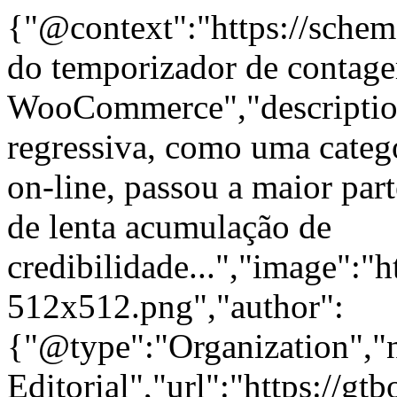
{"@context":"https://schem
do temporizador de contage
WooCommerce","descriptio
regressiva, como uma categ
on-line, passou a maior pa
de lenta acumulação de
credibilidade...","image":"h
512x512.png","author":
{"@type":"Organization"
Editorial","url":"https://g