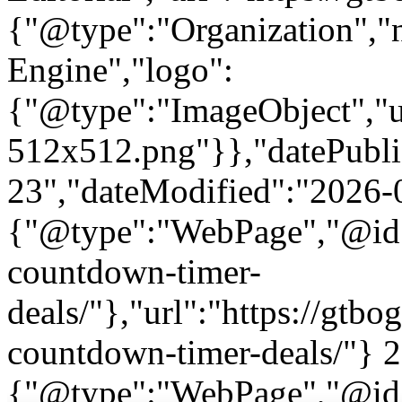
{"@type":"Organization"
Engine","logo":
{"@type":"ImageObject","url
512x512.png"}},"datePubli
23","dateModified":"2026-
{"@type":"WebPage","@id"
countdown-timer-
deals/"},"url":"https://gt
countdown-timer-deals/"} 
{"@type":"WebPage","@id"