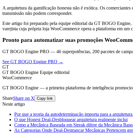
A arquitetura da gamificação honesta não é exótica. Os comerciantes
transmissão não podem corresponder.
Este artigo foi preparado pela equipe editorial da GT BOGO Engine
varejista cuja própria loja WooCommerce opera a plataforma em um ca
Pronto para automatizar suas promoções WooComm
GT BOGO Engine PRO — 46 superpotências, 200 pacotes de campan
See GT BOGO Engine PRO →
GT
GT BOGO Engine Equipe editorial
WooCommerce
GT BOGO Engine — a primeira plataforma de inteligência promocio
Share
Share on X
Copy link
Neste artigo
Por que a teoria da autodeterminação importa para a arquitetur
O que Honest Deal-Desbloquear arquitetura realmente inclui
Como a Mecânica Baseada em Streak difere da Mecânica Base
As Categorias Onde Deal-Destrancar Mecânicas Pertencem ge