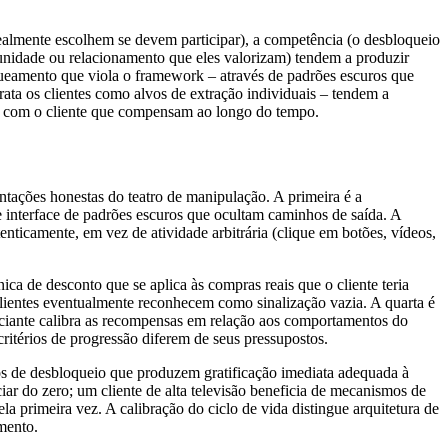
ealmente escolhem se devem participar), a competência (o desbloqueio
munidade ou relacionamento que eles valorizam) tendem a produzir
queamento que viola o framework – através de padrões escuros que
trata os clientes como alvos de extração individuais – tendem a
ão com o cliente que compensam ao longo do tempo.
tações honestas do teatro de manipulação. A primeira é a
e interface de padrões escuros que ocultam caminhos de saída. A
nticamente, em vez de atividade arbitrária (clique em botões, vídeos,
a de desconto que se aplica às compras reais que o cliente teria
clientes eventualmente reconhecem como sinalização vazia. A quarta é
ciante calibra as recompensas em relação aos comportamentos do
ritérios de progressão diferem de seus pressupostos.
mos de desbloqueio que produzem gratificação imediata adequada à
ar do zero; um cliente de alta televisão beneficia de mecanismos de
a primeira vez. A calibração do ciclo de vida distingue arquitetura de
mento.