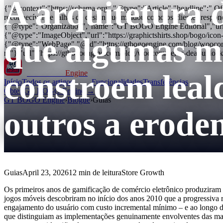
A arquitetura 
{"@context":"https://schema.org","@type":"Article","headline":" 
reconhecível de falhas de design que moldou como os clientes respon
{"@type":"Organization","name":"GT BOGO Engine Editorial","url
{"@type":"ImageObject","url":"https://graphictshirts.shop/bogo/i
que algumas m
{"@type":"WebPage","@id":"https://gtbogoengine.com/blog/woocomme
n/"},"url":"https://gtbogoengine.com/blog/woocommerce-deal-unlock
constroem leal
GT BOGO
Engine
Início
Todos os artigos
Funcionalidades
Transferências
Obter GT BOGO Engine →
GT BOGO Engine
›
Blogue
›
Guias
outros a erode
Guias
April 23, 2026
12 min de leitura
Store Growth
Os primeiros anos de gamificação de comércio eletrônico produziram
jogos móveis descobriram no início dos anos 2010 que a progressiva 
engajamento do usuário com custo incremental mínimo – e ao longo da
que distinguiam as implementações genuinamente envolventes das mani