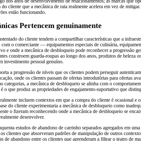
ngo dos anos de desenvolvimento de relacionamentos; as marcas que o
 do cliente que a mecânica de raia realmente acelera em vez de mitigar.
ões estão funcionando.
ânicas Pertencem genuinamente
entado do cliente tendem a compartilhar características que a infraestr
 com o comerciante — equipamentos especiais de culinária, equipamentos
ativo e onde a mecânica de desbloqueio pode reconhecer a progressão g
entes constroem guarda-roupas ao longo dos anos, produtos de beleza onde
m investimento pessoal genuíno.
suporta a progressão de níveis que os clientes podem perseguir autent
cação, onde os clientes passam de ofertas introdutórias para ofertas a
 categorias, a mecânica de desbloqueio se alinha com o comportamento 
o é o que produz as propriedades de engajamento-suportativo que disti
almente incluem contextos em que a compra do cliente é ocasional e or
base do cliente experimentaria a mecânica de desbloqueio como inadequ
mente o fizeram reconhecendo onde a mecânica de desbloqueio se encaix
realmente desenvolver.
nquenta estudos de abandono de carrinho separados agregados em uma m
os clientes que absorveram padrões de manipulação de outros contexto
 de abandono entre os clientes que aprenderam a filtrar o teatro de m