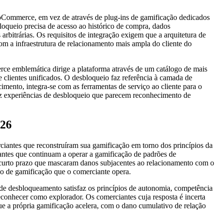
ooCommerce, em vez de através de plug-ins de gamificação dedicados
loqueio precisa de acesso ao histórico de compra, dados
 arbitrárias. Os requisitos de integração exigem que a arquitetura de
m a infraestrutura de relacionamento mais ampla do cliente do
emblemática dirige a plataforma através de um catálogo de mais
clientes unificados. O desbloqueio faz referência à camada de
cimento, integra-se com as ferramentas de serviço ao cliente para o
uz experiências de desbloqueio que parecem reconhecimento de
026
iantes que reconstruíram sua gamificação em torno dos princípios da
antes que continuam a operar a gamificação de padrões de
 curto prazo que mascaram danos subjacentes ao relacionamento com o
ão de gamificação que o comerciante opera.
de desbloqueamento satisfaz os princípios de autonomia, competência
reconhecer como explorador. Os comerciantes cuja resposta é incerta
e a própria gamificação acelera, com o dano cumulativo de relação