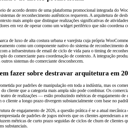
oqueio de acordo dentro de uma plataforma promocional integrada do W
sistemas de reconhecimento autênticos requerem. A arquitetura de desb
ontexto mais amplo que distingue realizações significativas de atividades
dores em vez de operar como um widget periférico que não coordena co
 luxo de alta costura urbana e varejista cuja própria WooCommerce 
queamento como um componente nativo do sistema de reconhecimento de 
a com a infraestrutura de email de ciclo de vida para o timing de reconhe
amplo do comerciante para coordenação de contexto. A integração prod
 outros sistemas do comerciante desconhecem.
 fazer sobre destravar arquitetura em 2
metida por padrões de manipulação em toda a indústria, mas os comerc
 do cliente que a categoria mais ampla não pode combinar. Os comerci
 teatro de realizações — estão produzindo métricas de engajamento de
om o cliente a longo prazo divergem substancialmente com base no padr
tura de engajamento de 2026, a questão prática é se a atual mecânica 
oi emprestada de padrões de jogos móveis que os clientes aprenderam a 
em métricas de curto prazo seguidas de ciclos de churn de clientes qu
s substanciais.