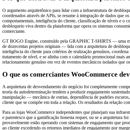
O argumento arquitetônico para lidar com a infraestrutura de desbl
coordenados através de APIs, se resume à integração de dados que os 
comportamentais, inteligência do cliente, classificação de níveis e o c
desbloqueio viva dentro da plataforma que opera os sistemas consumi
comerciante.
GT BOGO Engine, construído pela GRAPHIC T-SHIRTS — uma marca de
de dozecentas projetos originais — lida com a arquitetura de desblo
inteligência do cliente para critérios de realização genuínos, coorden
tratamento de nível, e se alinha com o calendário promocional mais 
relacionamento genuíno em vez de eventos mecânicos isolados que os
O que os comerciantes WooCommerce devem
A arquitetura de desvendamento do negócio foi completamente compro
teoria da autodeterminação tendem a produzir engajamento sustentado
manipulação — mecânica de estrias, dependência de padrões escuros,
cliente que se compõe em toda a relação. Os resultados da relação c
Para as lojas WooCommerce independentes que planejam sua infraestru
e parentesco que a gamificação honesta requer, ou se a arquitetura f
provavelmente estão operando com sistemas de engajamento que produz
ao cliente excedendo os retornos imediatos de engajamento por margen