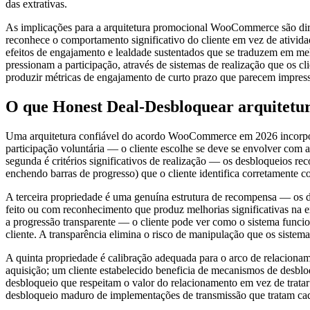
das extrativas.
As implicações para a arquitetura promocional WooCommerce são diret
reconhece o comportamento significativo do cliente em vez de ativida
efeitos de engajamento e lealdade sustentados que se traduzem em me
pressionam a participação, através de sistemas de realização que os cl
produzir métricas de engajamento de curto prazo que parecem impres
O que Honest Deal-Desbloquear arquitetur
Uma arquitetura confiável do acordo WooCommerce em 2026 incorpora 
participação voluntária — o cliente escolhe se deve se envolver com 
segunda é critérios significativos de realização — os desbloqueios re
enchendo barras de progresso) que o cliente identifica corretamente 
A terceira propriedade é uma genuína estrutura de recompensa — os de
feito ou com reconhecimento que produz melhorias significativas na 
a progressão transparente — o cliente pode ver como o sistema func
cliente. A transparência elimina o risco de manipulação que os siste
A quinta propriedade é calibração adequada para o arco de relaciona
aquisição; um cliente estabelecido beneficia de mecanismos de desblo
desbloqueio que respeitam o valor do relacionamento em vez de tratar 
desbloqueio maduro de implementações de transmissão que tratam cad