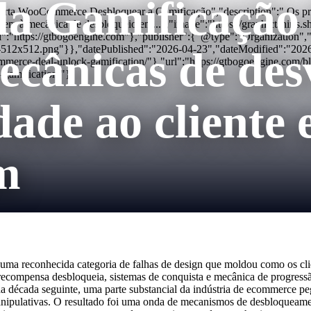
da Gamificação
Oferta WooCommerce Desbloquear a Gamificação","description":" Os p
dem à mecânica de desbloqueio em...","image":"https://graphictshirts
":"https://gtbogoengine.com"},"publisher":{"@type":"Organization
con-512x512.png"}},"datePublished":"2026-04-23","dateModified":"20
ecânicas de de
rce-deal-unlock-gamification/"},"url":"https://gtbogoengine.com/b
-gamification/"}
dade ao cliente
m
 uma reconhecida categoria de falhas de design que moldou como os c
recompensa desbloqueia, sistemas de conquista e mecânica de progress
 década seguinte, uma parte substancial da indústria de ecommerce pe
pulativas. O resultado foi uma onda de mecanismos de desbloqueamento