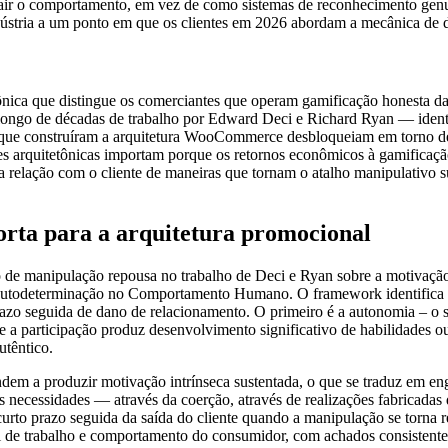
trair o comportamento, em vez de como sistemas de reconhecimento genu
dústria a um ponto em que os clientes em 2026 abordam a mecânica de
tônica que distingue os comerciantes que operam gamificação honesta da
longo de décadas de trabalho por Edward Deci e Richard Ryan — identi
s que construíram a arquitetura WooCommerce desbloqueiam em torno d
s arquitetônicas importam porque os retornos econômicos à gamificação 
 relação com o cliente de maneiras que tornam o atalho manipulativo 
orta para a arquitetura promocional
 de manipulação repousa no trabalho de Deci e Ryan sobre a motivação 
 Autodeterminação no Comportamento Humano. O framework identifica trê
zo seguida de dano de relacionamento. O primeiro é a autonomia – o sen
a participação produz desenvolvimento significativo de habilidades ou r
utêntico.
endem a produzir motivação intrínseca sustentada, o que se traduz em e
ecessidades — através da coerção, através de realizações fabricadas q
rto prazo seguida da saída do cliente quando a manipulação se torna 
l de trabalho e comportamento do consumidor, com achados consistent