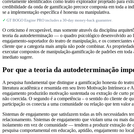
corretamente identificados como teatro explorador projetado para ex
credibilidade da onda de gamificação precoce composta em toda a in
se a implementação específica é honesta ou manipulativa.
✓
GT BOGO Engine PRO includes a 30-day money-back guarantee.
O ceticismo é recuperável, mas somente através da disciplina arquite
teoria da autodeterminação — o quadro psicológico desenvolvido ao 
engajamento-suportador do teatro de manipulação, e os comerciante
cliente que a categoria mais ampla não pode combinar. As propriedade
executar compostos de manipulação-gamificação de padrões em toda a
imediato sugere.
Por que a teoria da autodeterminação imp
A pesquisa fundamental que distingue a gamificação honesta do teatro
literatura acadêmica e resumida em seu livro Motivação Intrínseca e
engajamento produzirão motivação sustentada ou extração de curto pra
não coercida. O segundo é a competência – o sentido do cliente de que 
participação os conecta a uma comunidade ou relação que tem valor a
Sistemas de engajamento que satisfazem todas as três necessidades t
relacionamento. Sistemas de engajamento que violam uma ou mais das n
isolamento em vez de comunidade — tendem a produzir extração de cu
pesquisa comportamental em educação, aptidão, engajamento no loca