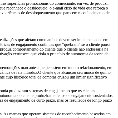
tras superfícies promocionais do comerciante, em vez de produzir
ue reconhece o desbloqueio, o e-mail ciclo de vida que reforça o
z experiências de desbloqueamento que parecem reconhecimento de
em realizações que afetam como ambos devem ser implementados em
étricas de engajamento contínuas que "quebram" se o cliente pausa –
 produz comportamento do cliente que o cliente não endossaria na
ivação extrínseca que viola o princípio de autonomia da teoria da
memorações marcantes que persistem em todo o relacionamento, em
ânica de raia introduz.O cliente que alcançou seu marco de quinto
e cujo histórico total de compras cruzou um limiar significativo
nomia produziram sistemas de engajamento que os clientes
utonomia do cliente produziram efeitos de engajamento sustentados
as de engajamento de curto prazo, mas os resultados de longo prazo
ntes. As marcas que operam sistemas de reconhecimento baseados em