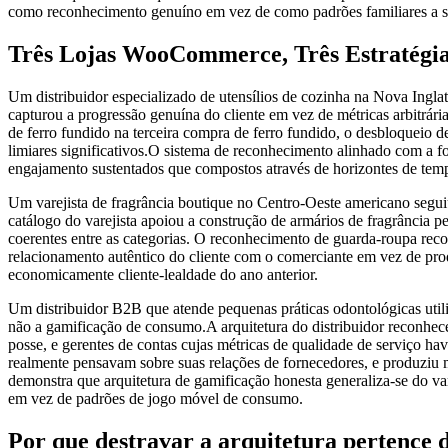
como reconhecimento genuíno em vez de como padrões familiares a 
Três Lojas WooCommerce, Três Estratégia
Um distribuidor especializado de utensílios de cozinha na Nova Ingl
capturou a progressão genuína do cliente em vez de métricas arbitrár
de ferro fundido na terceira compra de ferro fundido, o desbloqueio 
limiares significativos.O sistema de reconhecimento alinhado com a f
engajamento sustentados que compostos através de horizontes de tempo
Um varejista de fragrância boutique no Centro-Oeste americano segu
catálogo do varejista apoiou a construção de armários de fragrância 
coerentes entre as categorias. O reconhecimento de guarda-roupa reco
relacionamento autêntico do cliente com o comerciante em vez de produ
economicamente cliente-lealdade do ano anterior.
Um distribuidor B2B que atende pequenas práticas odontológicas utili
não a gamificação de consumo.A arquitetura do distribuidor reconhece
posse, e gerentes de contas cujas métricas de qualidade de serviço h
realmente pensavam sobre suas relações de fornecedores, e produziu me
demonstra que arquitetura de gamificação honesta generaliza-se do v
em vez de padrões de jogo móvel de consumo.
Por que destravar a arquitetura pertence