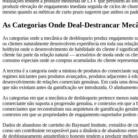
realizações tendem a produzir melhorias de LTV que persistem ao lo
produzir elevação de engajamento imediata seguida de ciclos de churn
mesmo quando as métricas de curto prazo sugerem que ambos os padr
As Categorias Onde Deal-Destrancar Mec
As categorias onde a mecânica de desbloqueio produz engajamento sust
os clientes naturalmente desenvolvem experiência em toda sua relação
hobbyist onde o desenvolvimento de habilidade do cliente é signific
cliente faz parte da relação natural — acessórios de moda onde os cli
consumo especiais onde as compras acumuladas do cliente representa
A terceira é a categoria onde a mistura de produtos do comerciante 
regimes iniciantes para produtos avançados, produtos adjacentes à edu
desenvolvimento de relações comerciais genuínas. Em cada uma dessas
que não existiam antes da gamificação ser introduzida. O alinhament
As categorias em que a mecânica de desbloqueio pertence menos natur
comerciante não suporta a progressão genuína, e contextos em que a 
comerciantes que reconstruíram sua arquitetura de gamificação geral
contextos em que as propriedades de engajamento-suportador podem 
Dados de abandono de carrinho do Baymard Institute, extraídos de ci
como um contribuinte recuperável para a dinâmica de abandono entre 
de desbloqueamento arquitetônico honesto tendem a produzir melhorias