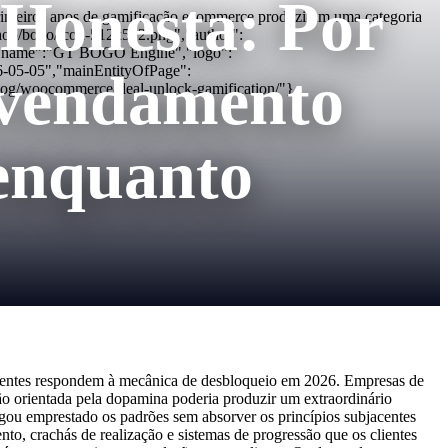
 Honesta: Por
rimeiros anos de gamificação ecommerce produziram uma categoria
.shop/bogo/icon-512x512.png","author":
","name":"GT BOGO Engine","logo":
26-05-05","mainEntityOfPage":
svendamento
log/woocommerce-deal-unlock-gamification/"}
 enquanto
lientes respondem à mecânica de desbloqueio em 2026. Empresas de
ão orientada pela dopamina poderia produzir um extraordinário
gou emprestado os padrões sem absorver os princípios subjacentes
, crachás de realização e sistemas de progressão que os clientes