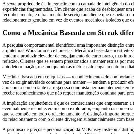
A sexta propriedade é a integração com a camada de inteligência do 
experiências fragmentadas. Um cliente que acaba de desbloquear um m
reconhecimento, e o tratamento de serviço ao cliente que respeita 
relacionamento genuíno em vez de eventos mecânicos isolados que os
Como a Mecânica Baseada em Streak dife
A pesquisa comportamental identificou uma importante distinção ent
arquiteturas WooCommerce honestas. Mecânica baseada em estreitezas –
tendem a produzir elevador de engajamento de curto prazo, mas introd
reflexão. Clientes que se sentem pressionados a manter estrias por me
autodeterminação, mesmo quando as métricas de engajamento imediat
Mecânica baseada em conquistas — reconhecimentos de comportament
vez de exigir atividade contínua para manter — tendem a produzir ef
ano com o comerciante carrega essa conquista permanentemente em vez d
recebe reconhecimento que não requer manutenção contínua para pres
A implicação arquitetônica é que os comerciantes que emprestaram a 
eventualmente reconheceram como explorador, enquanto os comerciant
que se compõe em todo o relacionamento. A distinção importa porque 
do relacionamento com o cliente divergem substancialmente com base 
A pesquisa de preços e personalização da McKinsey rastreou a distin