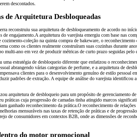
serem descontados.
s de Arquitetura Desbloqueadas
aterra reconstruiu sua arquitetura de desbloqueamento de acordo no in
ias de engajamento.A arquitetura do varejista emergiu com base nas co
de cozimento-coleção na quinta compra de bakeware, o reconhecimento d
orma como os clientes realmente construíram suas cozinhas durante ano
 multi-ano em vez de produzir métricas de curto prazo seguidas pelo c
iu uma estratégia de desbloqueio diferente que enfatizou o reconheci
pessoal abrangendo várias categorias de perfume, e a arquitetura de de
mpensava clientes para o desenvolvimento genuíno de estilo pessoal em
zir padrões de extração. A equipe de análise do varejista identificou 
zou arquitetura de desbloqueio para um propósito de gerenciamento de 
u práticas cuja progressão de camadas tinha atingido marcos significati
aviam ganhado reconhecimento da prática.O reconhecimento de relações 
lhorias mensuráveis nas taxas de retenção de práticas e de progressão 
arejo de consumidores em contextos B2B, onde as dimensões de reconhec
 dentro do motor promocional