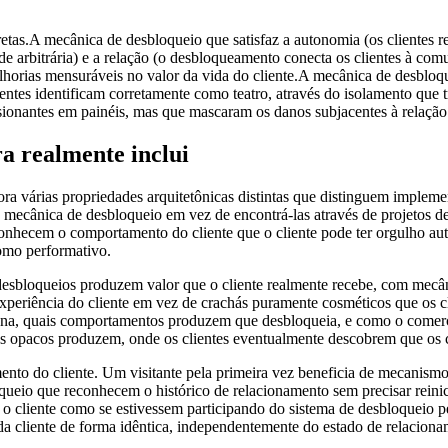
as.A mecânica de desbloqueio que satisfaz a autonomia (os clientes r
de arbitrária) e a relação (o desbloqueamento conecta os clientes à co
lhorias mensuráveis no valor da vida do cliente.A mecânica de desblo
ientes identificam corretamente como teatro, através do isolamento que 
sionantes em painéis, mas que mascaram os danos subjacentes à relaç
a realmente inclui
várias propriedades arquitetônicas distintas que distinguem implemen
a mecânica de desbloqueio em vez de encontrá-las através de projetos d
conhecem o comportamento do cliente que o cliente pode ter orgulho aute
como performativo.
sbloqueios produzem valor que o cliente realmente recebe, com mecânic
experiência do cliente em vez de crachás puramente cosméticos que os 
iona, quais comportamentos produzem que desbloqueia, e como o comer
mas opacos produzem, onde os clientes eventualmente descobrem que os c
mento do cliente. Um visitante pela primeira vez beneficia de mecanis
queio que reconhecem o histórico de relacionamento sem precisar reinici
o cliente como se estivessem participando do sistema de desbloqueio pel
a cliente de forma idêntica, independentemente do estado de relaciona