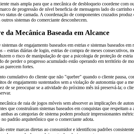
cliente mais ampla para que a mecânica de desbloqueio coordene com ou
arco de progressão de nível beneficia de mensagens lado do carrinho q
o novo status de camada. A coordenação de componentes cruzados produ
 outros sistemas do comerciante desconhecem.
re da Mecânica Baseada em Alcance
re sistemas de engajamento baseados em estrias e sistemas baseados 
 estrias diárias de login, estrias de compra de meses consecutivos, m
uzem o risco de manipulação de que a psicologia de proteção de estria
do de perder o progresso acumulado estão operando em território de mot
as parecem fortes.
o cumulativo do cliente que não "quebre" quando o cliente pausa, co
eitos de engajamento sustentados sem a violação de autonomia que a mec
e se preocupar se a atividade do próximo mês irá preservá-la; o client
ervar.
mecânica de raia de jogos móveis sem absorver as implicações de auto
es que construíram sistemas baseados em conquistas que respeitam a a
ambas as categorias de sistema podem produzir impressionantes métric
no padrão arquitetônico que o comerciante adota.
ção entre marcas diretas ao consumidor e identificou padrões consiste