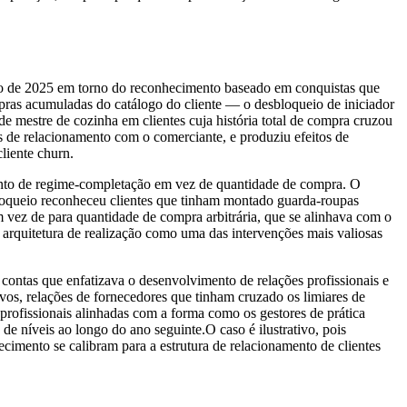
ício de 2025 em torno do reconhecimento baseado em conquistas que
mpras acumuladas do catálogo do cliente — o desbloqueio de iniciador
e mestre de cozinha em clientes cuja história total de compra cruzou
s de relacionamento com o comerciante, e produziu efeitos de
liente churn.
mento de regime-completação em vez de quantidade de compra. O
sbloqueio reconheceu clientes que tinham montado guarda-roupas
 vez de para quantidade de compra arbitrária, que se alinhava com o
a arquitetura de realização como uma das intervenções mais valiosas
contas que enfatizava o desenvolvimento de relações profissionais e
vos, relações de fornecedores que tinham cruzado os limiares de
profissionais alinhadas com a forma como os gestores de prática
de níveis ao longo do ano seguinte.O caso é ilustrativo, pois
imento se calibram para a estrutura de relacionamento de clientes