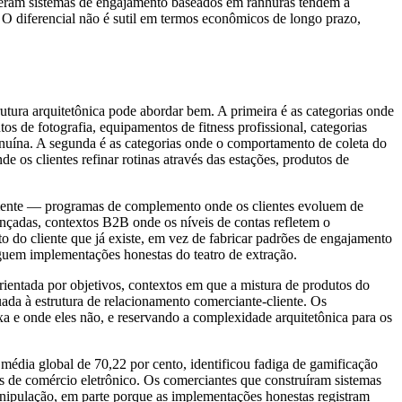
peram sistemas de engajamento baseados em ranhuras tendem a
 O diferencial não é sutil em termos econômicos de longo prazo,
utura arquitetônica pode abordar bem. A primeira é as categorias onde
 de fotografia, equipamentos de fitness profissional, categorias
enuína. A segunda é as categorias onde o comportamento de coleta do
 os clientes refinar rotinas através das estações, produtos de
icamente — programas de complemento onde os clientes evoluem de
vançadas, contextos B2B onde os níveis de contas refletem o
do cliente que já existe, em vez de fabricar padrões de engajamento
nguem implementações honestas do teatro de extração.
ientada por objetivos, contextos em que a mistura de produtos do
ada à estrutura de relacionamento comerciante-cliente. Os
a e onde eles não, e reservando a complexidade arquitetônica para os
édia global de 70,22 por cento, identificou fadiga de gamificação
s de comércio eletrônico. Os comerciantes que construíram sistemas
anipulação, em parte porque as implementações honestas registram