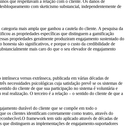
ínos que respeitavam a relação com o cliente. Os danos de
 desbloqueamento com sketicismo substancial, independentemente de
 categoria mais ampla que ganhou a cautela do cliente. A pesquisa da
ficou as propriedades específicas que distinguem a gamificação
essas propriedades geralmente produziram engajamento sustentado do
honesta são significativos, e porque o custo da credibilidade de
substancialmente mais caro do que o seu elevador de engajamento
intrínseca versus extrínseca, publicada em várias décadas de
s necessidades psicológicas cuja satisfação prevê se os sistemas de
tido do cliente de que sua participação no sistema é voluntária e
eal realização. O terceiro é a relação – o sentido do cliente de que a
ngajamento durável do cliente que se compõe em todo o
ue os clientes identificam corretamente como teatro, através do
reconhecível.O framework tem sido aplicado através de décadas de
es que distinguem as implementações de engajamento-suportadores