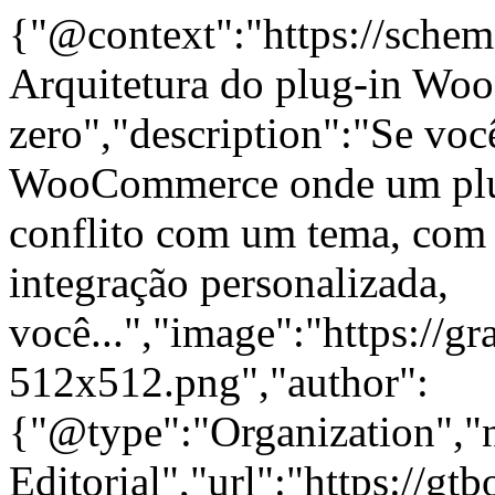
{"@context":"https://schem
Arquitetura do plug-in Wo
zero","description":"Se voc
WooCommerce onde um plug
conflito com um tema, com
integração personalizada,
você...","image":"https://gr
512x512.png","author":
{"@type":"Organization"
Editorial","url":"https://g