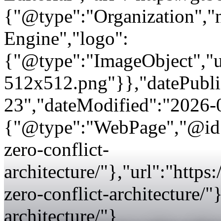
{"@type":"Organization"
Engine","logo":
{"@type":"ImageObject","url
512x512.png"}},"datePubli
23","dateModified":"2026-
{"@type":"WebPage","@id":
zero-conflict-
architecture/"},"url":"http
zero-conflict-architecture/"
architecture/"}