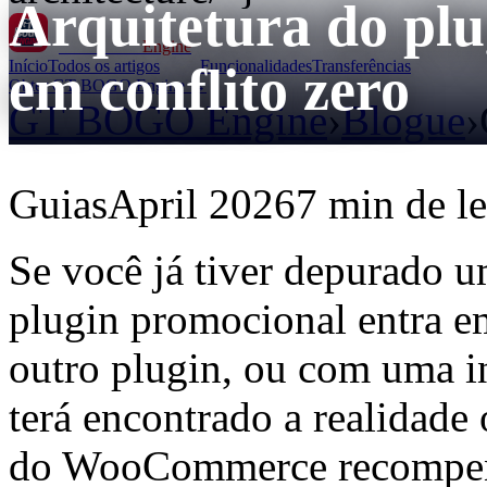
Arquitetura do p
GT BOGO
Engine
Início
Todos os artigos
Funcionalidades
Transferências
em conflito zero
Obter GT BOGO Engine →
GT BOGO Engine
›
Blogue
›
Guias
April 2026
7 min de le
Se você já tiver depurado
plugin promocional entra 
outro plugin, ou com uma i
terá encontrado a realidade
do WooCommerce recompensa