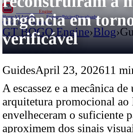
reconstruíram a m
GT BOGO
Engine
urgência em torno
Home
All Articles
Features
Pricing
Downloads
Get GT BOGO Engine →
GT BOGO Engine
›
Blog
›
Gu
verificável
Guides
April 23, 2026
11 min
A escassez e a mecânica de
arquitetura promocional ao
envelheceram o suficiente p
aproximem dos sinais visuai