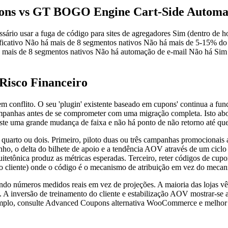
pons vs GT BOGO Engine Cart-Side Automa
sário usar a fuga de código para sites de agregadores Sim (dentro de
icativo Não há mais de 8 segmentos nativos Não há mais de 5-15% d
á mais de 8 segmentos nativos Não há automação de e-mail Não há Sim
Risco Financeiro
sem conflito. O seu 'plugin' existente baseado em cupons' continua a
campanhas antes de se comprometer com uma migração completa. Isto a
ste uma grande mudança de faixa e não há ponto de não retorno até que 
 quarto ou dois. Primeiro, piloto duas ou três campanhas promocionai
nho, o delta do bilhete de apoio e a tendência AOV através de um cicl
etônica produz as métricas esperadas. Terceiro, reter códigos de cup
o ao cliente) onde o código é o mecanismo de atribuição em vez do meca
ndo números medidos reais em vez de projeções. A maioria das lojas 
s. A inversão de treinamento do cliente e estabilização AOV mostrar-se
is amplo, consulte Advanced Coupons alternativa WooCommerce e me