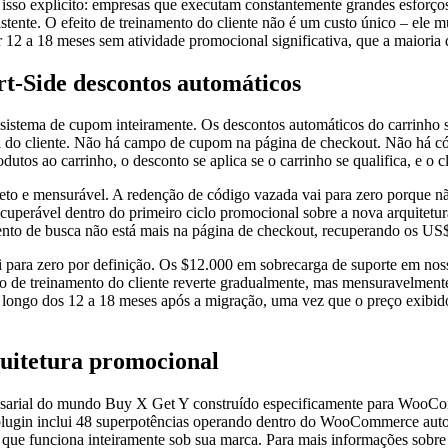
 isso explícito: empresas que executam constantemente grandes esforç
sistente. O efeito de treinamento do cliente não é um custo único – el
 12 a 18 meses sem atividade promocional significativa, que a maioria 
t-Side descontos automáticos
o sistema de cupom inteiramente. Os descontos automáticos do carrinho
 do cliente. Não há campo de cupom na página de checkout. Não há códi
os ao carrinho, o desconto se aplica se o carrinho se qualifica, e o cl
 direto e mensurável. A redenção de código vazada vai para zero porqu
erável dentro do primeiro ciclo promocional sobre a nova arquitetu
to de busca não está mais na página de checkout, recuperando os US
i para zero por definição. Os $12.000 em sobrecarga de suporte em nos
o de treinamento do cliente reverte gradualmente, mas mensuravelmente 
 longo dos 12 a 18 meses após a migração, uma vez que o preço exibido
uitetura promocional
esarial do mundo Buy X Get Y construído especificamente para Woo
 plugin inclui 48 superpotências operando dentro do WooCommerce aut
o que funciona inteiramente sob sua marca. Para mais informações sobre