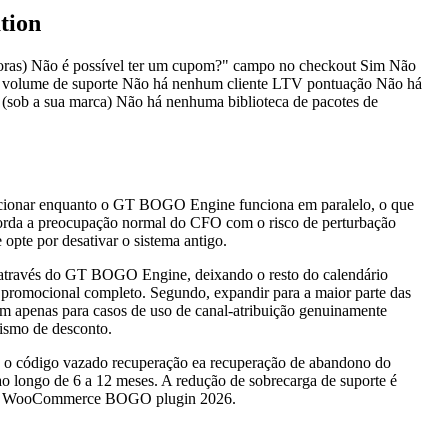
tion
 horas) Não é possível ter um cupom?" campo no checkout Sim Não
o volume de suporte Não há nenhum cliente LTV pontuação Não há
 (sob a sua marca) Não há nenhuma biblioteca de pacotes de
 funcionar enquanto o GT BOGO Engine funciona em paralelo, o que
borda a preocupação normal do CFO com o risco de perturbação
opte por desativar o sistema antigo.
s através do GT BOGO Engine, deixando o resto do calendário
o promocional completo. Segundo, expandir para a maior parte das
om apenas para casos de uso de canal-atribuição genuinamente
nismo de desconto.
vê o código vazado recuperação ea recuperação de abandono do
 ao longo de 6 a 12 meses. A redução de sobrecarga de suporte é
lhor WooCommerce BOGO plugin 2026.