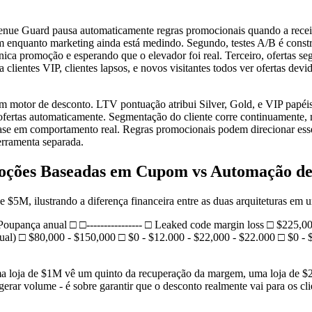
evenue Guard pausa automaticamente regras promocionais quando a recei
enquanto marketing ainda está medindo. Segundo, testes A/B é constru
nica promoção e esperando que o elevador foi real. Terceiro, ofertas s
a clientes VIP, clientes lapsos, e novos visitantes todos ver ofertas 
 motor de desconto. LTV pontuação atribui Silver, Gold, e VIP papéis c
io ofertas automaticamente. Segmentação do cliente corre continuamente
ase em comportamento real. Regras promocionais podem direcionar esse
erramenta separada.
ções Baseadas em Cupom vs Automação de
5M, ilustrando a diferença financeira entre as duas arquiteturas em u
pança anual □ □---------------- □ Leaked code margin loss □ $225,
ual) □ $80,000 - $150,000 □ $0 - $12.000 - $22,000 - $22.000 □ $0 - $
 loja de $1M vê um quinto da recuperação da margem, uma loja de $20
 gerar volume - é sobre garantir que o desconto realmente vai para os 