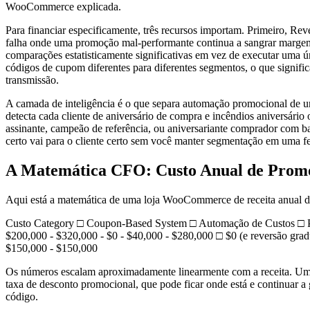
WooCommerce explicada.
Para financiar especificamente, três recursos importam. Primeiro, R
falha onde uma promoção mal-performante continua a sangrar margem 
comparações estatisticamente significativas em vez de executar uma ú
códigos de cupom diferentes para diferentes segmentos, o que signific
transmissão.
A camada de inteligência é o que separa automação promocional de um
detecta cada cliente de aniversário de compra e incêndios aniversár
assinante, campeão de referência, ou aniversariante comprador com b
certo vai para o cliente certo sem você manter segmentação em uma f
A Matemática CFO: Custo Anual de Promo
Aqui está a matemática de uma loja WooCommerce de receita anual de $
Custo Category □ Coupon-Based System □ Automação de Custos □ Pou
$200,000 - $320,000 - $0 - $40,000 - $280,000 □ $0 (e reversão grad
$150,000 - $150,000
Os números escalam aproximadamente linearmente com a receita. Uma
taxa de desconto promocional, que pode ficar onde está e continuar a
código.