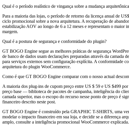
Qual é o período realístico de vingança sobre a mudança arquitetônic
Para a maioria das lojas, o período de retorno da licença anual de 
ciclo promocional sobre a nova arquitetura. A recuperação de abandon
estabilização AOV ao longo de 6 a 12 meses e representam o maior im
margem.
Qual é a postura de segurança e conformidade do plugin?
GT BOGO Engine segue as melhores práticas de segurança WordPress 
de banco de dados usam declarações preparadas através da camada de 
para serviços externos sem configuração explícita. A conformidade c
arquitetura do plugin WooCommerce.
Como é que GT BOGO Engine comparar com o nosso actual desconto 
A maioria dos plug-ins de cupom preço entre US $ 59 e US $499 po
preço base — biblioteca de pacotes de campanha, inteligência do clie
camada superior, mas o escopo do recurso nesse ponto de preço é sign
financeiro descrito neste post.
GT BOGO Engine é construído pela GRAPHIC T-SHIRTS, uma verdadeir
modelar o impacto financeiro em sua loja, e decidir se a diferença a
amplo, consulte a inteligência promocional WooCommerce explicada.