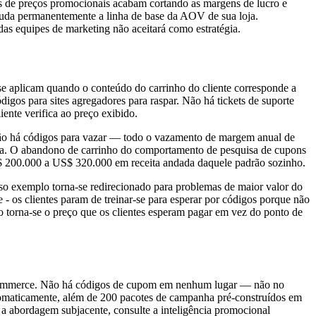
os de preços promocionais acabam cortando as margens de lucro e
e muda permanentemente a linha de base da AOV de sua loja.
das equipes de marketing não aceitará como estratégia.
 se aplicam quando o conteúdo do carrinho do cliente corresponde a
gos para sites agregadores para raspar. Não há tickets de suporte
iente verifica ao preço exibido.
e não há códigos para vazar — todo o vazamento de margem anual de
ra. O abandono de carrinho do comportamento de pesquisa de cupons
$ 200.000 a US$ 320.000 em receita andada daquele padrão sozinho.
so exemplo torna-se redirecionado para problemas de maior valor do
- os clientes param de treinar-se para esperar por códigos porque não
 torna-se o preço que os clientes esperam pagar em vez do ponto de
Commerce. Não há códigos de cupom em nenhum lugar — não no
omaticamente, além de 200 pacotes de campanha pré-construídos em
 a abordagem subjacente, consulte a inteligência promocional