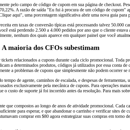
amente pelo campo de código de cupom em sua página de checkout. Pes
 70,22%. A razão de saída "Eu fui à procura de um código de cupom" a
ue aqui", uma porcentagem significativa abrir uma nova guia para pro
ita em taxas de conversão típicas está processando talvez 50.000 car
ocê está perdendo 2.500 a 4.000 pedidos por ano que o cliente estav
lmente, nenhum dos quais aparece em qualquer painel que você atualm
te A maioria dos CFOs subestimam
r tickets relacionados a cupons durante cada ciclo promocional. Toda p
icam a determinados produtos, códigos já utilizados por essa conta de 
mente a problemas de cupons que simplesmente não podem ocorrer se nã
ndo tempo de agente, caminhos de escalada, e despesas de ferramentas, 
usados exclusivamente pela mecânica de cupons. Para operações maiore
 o custo de suporte já foi incorrido antes da resolução. Para mais sob
liente que compostos ao longo de anos de atividade promocional. Cada c
 suficiente para esperar, e que abandonar o carrinho e verificar sites 
costumavam comprar em $80 agora estrategizar suas compras em torno 