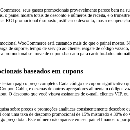
erce, seus gastos promocionais provavelmente parece bem na superfí
 o painel mostra totais de desconto e números de receita, e o trimest
tica ROI promocional é suposto justificar o desconto, mas a recuperaç
promocional WooCommerce está custando mais do que o painel mostra. N
de suporte, tempo de serviço ao cliente, resgate de código vazado, e
ca promocional se move de cupom-baseado para carrinho-lado automáti
ocionais baseados em cupons
e teriam pago o preço completo. Cada código de cupom significativo que
oupon Cabin, e dezenas de outros agregadores alimentam códigos vaz
t. O desconto que você visava assinantes de e-mail, clientes VIP, ou
esquisa sobre preços e promoções analíticas consistentemente descobr
al com uma taxa de desconto promocional de 15% misturado e 30% do v
o preço total. Este número não aparece em seu painel financeiro porq