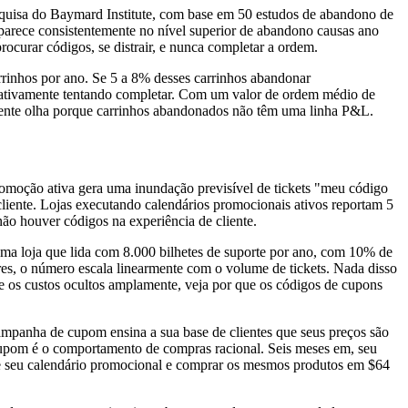
quisa do Baymard Institute, com base em 50 estudos de abandono de
parece consistentemente no nível superior de abandono causas ano
curar códigos, se distrair, e nunca completar a ordem.
rinhos por ano. Se 5 a 8% desses carrinhos abandonar
a ativamente tentando completar. Com um valor de ordem médio de
ente olha porque carrinhos abandonados não têm uma linha P&L.
romoção ativa gera uma inundação previsível de tickets "meu código
cliente. Lojas executando calendários promocionais ativos reportam 5
o houver códigos na experiência de cliente.
uma loja que lida com 8.000 bilhetes de suporte por ano, com 10% de
s, o número escala linearmente com o volume de tickets. Nada disso
re os custos ocultos amplamente, veja por que os códigos de cupons
ampanha de cupom ensina a sua base de clientes que seus preços são
de cupom é o comportamento de compras racional. Seis meses em, seu
de seu calendário promocional e comprar os mesmos produtos em $64