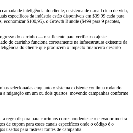
mada de inteligência do cliente, o sistema de e-mail ciclo de vida,
is específicos da indústria estão disponíveis em $39,99 cada para
otes, economizar $100,95), o Growth Bundle ($499 para 9 pacotes,
gresso do carrinho — o suficiente para verificar o ajuste
o do carrinho funciona corretamente na infraestrutura existente da
nteligência do cliente que produzem o impacto financeiro descrito
as selecionadas enquanto o sistema existente continua rodando
pleta a migração em um ou dois quartos, movendo campanhas conforme
 a regra dispara para carrinhos correspondentes e o elevador mostra
igos de cupom para esses canais específicos onde o código é o
os usados para rastrear fontes de campanha.