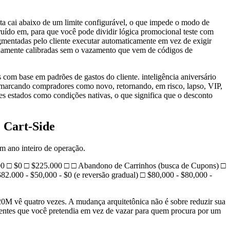
ta cai abaixo de um limite configurável, o que impede o modo de
ído em, para que você pode dividir lógica promocional teste com
egmentadas pelo cliente executar automaticamente em vez de exigir
devidamente calibradas sem o vazamento que vem de códigos de
om base em padrões de gastos do cliente. inteligência aniversário
, marcando compradores como novo, retornando, em risco, lapso, VIP,
s estados como condições nativas, o que significa que o desconto
 Cart-Side
m ano inteiro de operação.
000 □ $0 □ $225.000 □ □ Abandono de Carrinhos (busca de Cupons) □
82.000 - $50,000 - $0 (e reversão gradual) □ $80,000 - $80,000 -
M vê quatro vezes. A mudança arquitetônica não é sobre reduzir sua
clientes que você pretendia em vez de vazar para quem procura por um