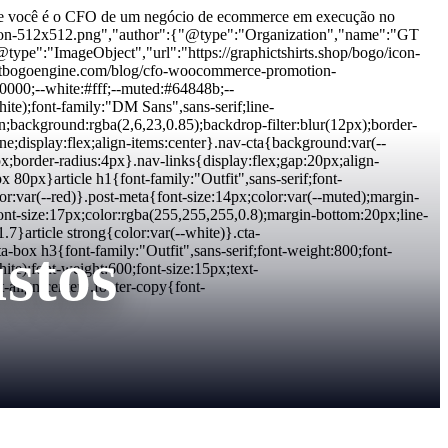
Se você é o CFO de um negócio de ecommerce em execução no
o/icon-512x512.png","author":{"@type":"Organization","name":"GT
e":"ImageObject","url":"https://graphictshirts.shop/bogo/icon-
gtbogoengine.com/blog/cfo-woocommerce-promotion-
000;--white:#fff;--muted:#64848b;--
te);font-family:"DM Sans",sans-serif;line-
en;background:rgba(2,6,23,0.85);backdrop-filter:blur(12px);border-
one;display:flex;align-items:center}.nav-cta{background:var(--
px;border-radius:4px}.nav-links{display:flex;gap:20px;align-
 80px}article h1{font-family:"Outfit",sans-serif;font-
r:var(--red)}.post-meta{font-size:14px;color:var(--muted);margin-
font-size:17px;color:rgba(255,255,255,0.8);margin-bottom:20px;line-
.7}article strong{color:var(--white)}.cta-
stos
-box h3{font-family:"Outfit",sans-serif;font-weight:800;font-
te);font-weight:600;font-size:15px;text-
-align:center}.footer-copy{font-