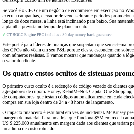
Guias
April 2026
6 min de leitura
For Executives
Se você é o CFO de um negócio de ecommerce em execução no WooComm
executa campanhas, elevador de vendas durante períodos promocionais,
longo de doze meses, a linha está inclinando para baixo. Sua matemá
a planilha prevista no tempo de planejamento.
✓
GT BOGO Engine PRO includes a 30-day money-back guarantee.
Este post é para líderes de finanças que suspeitam que seu sistema 
dos CFOs não vêem em seu P&L porque eles se escondem em sobrecarga 
com números realistas. E vamos mostrar que mudanças quando a lógi
o valor do cliente.
Os quatro custos ocultos de sistemas prom
O primeiro custo oculto é a redenção de código vazado de clientes qu
agregadores de cupom. Honey, RetailMeNot, Capital One Shopping, C
de computadores, que testam códigos automaticamente em cada checkou
compra em sua loja dentro de 24 a 48 horas de lançamento.
O impacto financeiro é estrutural em vez de incidental. McKinsey p
margem de material. Para uma loja que funciona $5M em receita anu
US $ 225.000 anualmente em margem dada aos clientes que teriam pag
uma linha de custo rotulado.