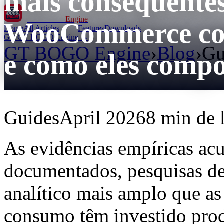
mais consequente
GT BOGO
Engine
WooCommerce com
Home
All Articles
Features
Downloads
Get GT BOGO Engine →
GT BOGO Engine
›
Blog
›
Gu
e como eles comp
Guides
April 2026
8 min de l
As evidências empíricas ac
documentados, pesquisas de 
analítico mais amplo que as
consumo têm investido prod