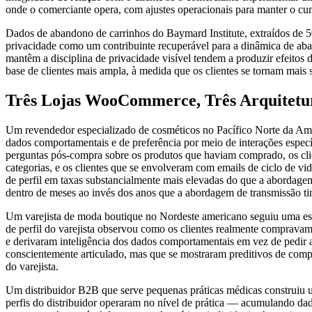
onde o comerciante opera, com ajustes operacionais para manter o 
Dados de abandono de carrinhos do Baymard Institute, extraídos de 5
privacidade como um contribuinte recuperável para a dinâmica de aba
mantêm a disciplina de privacidade visível tendem a produzir efeitos
base de clientes mais ampla, à medida que os clientes se tornam mais
Três Lojas WooCommerce, Três Arquitetura
Um revendedor especializado de cosméticos no Pacífico Norte da Améri
dados comportamentais e de preferência por meio de interações especí
perguntas pós-compra sobre os produtos que haviam comprado, os clie
categorias, e os clientes que se envolveram com emails de ciclo de v
de perfil em taxas substancialmente mais elevadas do que a abordagem
dentro de meses ao invés dos anos que a abordagem de transmissão ti
Um varejista de moda boutique no Nordeste americano seguiu uma estra
de perfil do varejista observou como os clientes realmente compravam
e derivaram inteligência dos dados comportamentais em vez de pedir a
conscientemente articulado, mas que se mostraram preditivos de com
do varejista.
Um distribuidor B2B que serve pequenas práticas médicas construiu uma
perfis do distribuidor operaram no nível de prática — acumulando dado