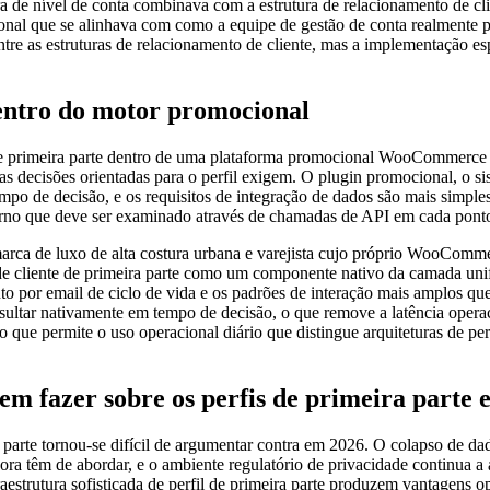
ra de nível de conta combinava com a estrutura de relacionamento de clie
cional que se alinhava com como a equipe de gestão de conta realmente pe
 entre as estruturas de relacionamento de cliente, mas a implementação 
dentro do motor promocional
e de primeira parte dentro de uma plataforma promocional WooCommerce 
s decisões orientadas para o perfil exigem. O plugin promocional, o si
mpo de decisão, e os requisitos de integração de dados são mais simple
no que deve ser examinado através de chamadas de API em cada ponto
luxo de alta costura urbana e varejista cujo próprio WooCommerce 
l de cliente de primeira parte como um componente nativo da camada unif
to por email de ciclo de vida e os padrões de interação mais amplos q
ultar nativamente em tempo de decisão, o que remove a latência opera
o que permite o uso operacional diário que distingue arquiteturas de p
 fazer sobre os perfis de primeira parte 
ra parte tornou-se difícil de argumentar contra em 2026. O colapso de da
gora têm de abordar, e o ambiente regulatório de privacidade continua a
aestrutura sofisticada de perfil de primeira parte produzem vantagens