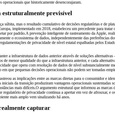
ões operacionais que historicamente desencorajaram.
a estruturalmente previsível
a súbita, mas o resultado cumulativo de decisões regulatórias e de pla
Europa, implementado em 2018, estabeleceu um precedente para tratar o
tar por padrão.A prevenção inteligente de rastreamento da Apple, reali
ivamente o ecossistema de dados, independentemente das preferências d
 regulamentações de privacidade de nível estatal espalhadas pelos Est
nter a infraestrutura de dados anterior através de soluções alternativas
de menor qualidade do que a infraestrutura anterior, e cada alternativ
licidade que opera com resolução de dados de nível substancialmente
onto em que pequenas decisões operacionais não podem ser tomadas empi
treou as implicações entre as marcas diretas para o consumidor e iden
ses iniciais da transição produziram vantagens operacionais sustentadas
unstâncias mais difíceis.O argumento estrutural que informou as marcas
regulatório de privacidade continua a apertar em vez de afrouxar, e o
mbiente mais amplo vem sinalizando há anos.
 realmente capturar