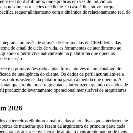
nte real do distribuidor, onde práticas em vez de indivíduos
nsou sobre as relações de cliente. O caso é ilustrativo porque
específica requer alinhamento com a dinâmica de relacionamento real do
integrada, ao invés de através de ferramentas de CRM dedicadas
stema de email de ciclo de vida, as ferramentas de atendimento ao
s quando o perfil vive nativamente na plataforma que opera os
 de decisão.
é o porta-aviões roda a plataforma através de um catálogo de
icada de inteligência do cliente. Os dados de perfil acumulam-se a
ue os outros sistemas da plataforma geram à medida que operam. A
cional que arquiteturas fragmentadas introduzem quando os dados de
erfil produzindo levantamento operacional mensurável de arquiteturas
em 2026
dos de terceiros eliminou a maioria das alternativas que anteriormente
 apertar de maneiras que fazem da arquitetura de primeira parte cada
 operacionais que o ecossistema de anúncio mais amplo não pode mais