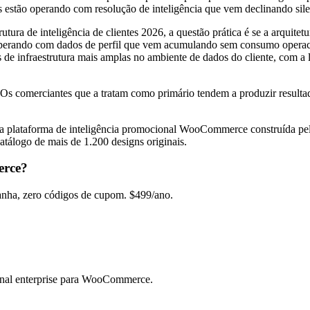
s estão operando com resolução de inteligência que vem declinando sil
a de inteligência de clientes 2026, a questão prática é se a arquitetur
perando com dados de perfil que vem acumulando sem consumo operacio
s de infraestrutura mais amplas no ambiente de dados do cliente, com 
6. Os comerciantes que a tratam como primário tendem a produzir resul
, a plataforma de inteligência promocional WooCommerce construída 
tálogo de mais de 1.200 designs originais.
erce?
ha, zero códigos de cupom. $499/ano.
nal enterprise para WooCommerce.