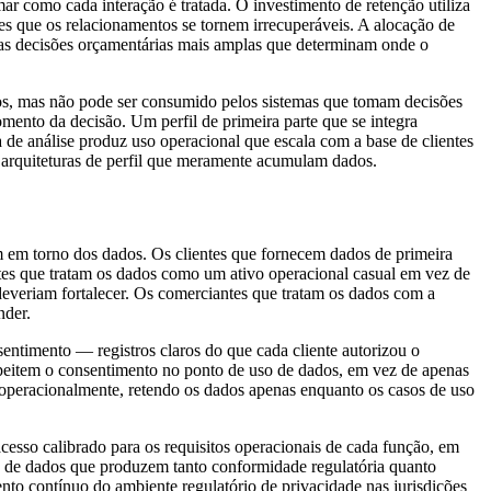
rmar como cada interação é tratada. O investimento de retenção utiliza
es que os relacionamentos se tornem irrecuperáveis. A alocação de
rma as decisões orçamentárias mais amplas que determinam onde o
ados, mas não pode ser consumido pelos sistemas que tomam decisões
ento da decisão. Um perfil de primeira parte que se integra
a de análise produz uso operacional que escala com a base de clientes
e arquiteturas de perfil que meramente acumulam dados.
ém em torno dos dados. Os clientes que fornecem dados de primeira
ntes que tratam os dados como um ativo operacional casual em vez de
everiam fortalecer. Os comerciantes que tratam os dados com a
nder.
entimento — registros claros do que cada cliente autorizou o
espeitem o consentimento no ponto de uso de dados, em vez de apenas
operacionalmente, retendo os dados apenas enquanto os casos de uso
acesso calibrado para os requisitos operacionais de cada função, em
a de dados que produzem tanto conformidade regulatória quanto
to contínuo do ambiente regulatório de privacidade nas jurisdições