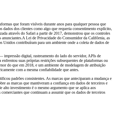
taformas que foram visíveis durante anos para qualquer pessoa que
s dados dos clientes como algo que requeria consentimento explícito,
zada através do Safari a partir de 2017, demonstrou que os controles
os anunciantes.A Lei de Privacidade do Consumidor da Califórnia, as
ados Unidos contribuíram para um ambiente onde a coleta de dados de
 — impressão digital, rastreamento do lado do servidor, APIs de
a enfrentou suas próprias restrições subsequentes de plataformas ou
 menor do que em 2018, e um ambiente de modelagem de atribuição
ricamente com a mesma confiabilidade que antes.
tificou padrões consistentes. As marcas que anteciparam a mudança e
 sobre as marcas que mantiveram a confiança em dados de terceiros e
 de alto investimento é o mesmo argumento que se aplica aos
s comerciantes que continuam a assumir que os dados de terceiros