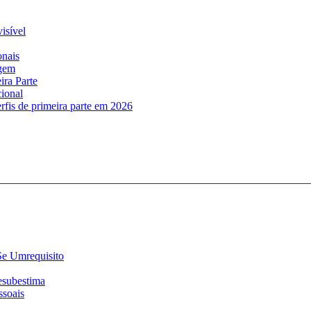
isível
onais
igem
ira Parte
cional
fis de primeira parte em 2026
Se Umrequisito
subestima
soais