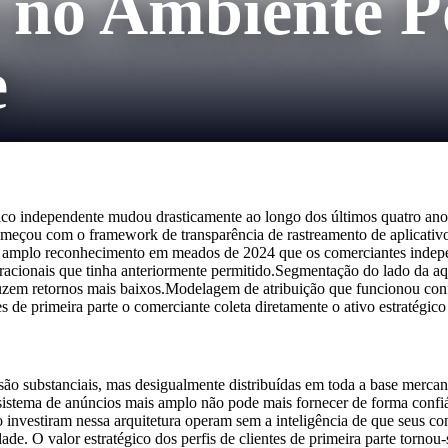
e no Ambiente P
e
ico independente mudou drasticamente ao longo dos últimos quatro anos
ou com o framework de transparência de rastreamento de aplicativos
e amplo reconhecimento em meados de 2024 que os comerciantes indepen
operacionais que tinha anteriormente permitido.Segmentação do lado da a
uzem retornos mais baixos.Modelagem de atribuição que funcionou con
tes de primeira parte o comerciante coleta diretamente o ativo estratég
o substanciais, mas desigualmente distribuídas em toda a base mercante.
ossistema de anúncios mais amplo não pode mais fornecer de forma conf
ão investiram nessa arquitetura operam sem a inteligência de que seus c
. O valor estratégico dos perfis de clientes de primeira parte tornou-s