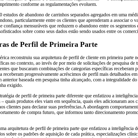
cumprimento conforme as regulamentações evoluem.
0 estudos de abandono de carrinhos separados agregados em uma média 
ndono, particularmente entre os clientes que aprenderam a associar o 
 de confiança mensuráveis que reduzem o abandono entre os segmentos d
 sofisticados sobre como seus dados estão sendo usados entre os comerci
s de Perfil de Primeira Parte
ca reconstruiu sua arquitetura de perfil de cliente em primeira parte n
ficas no contexto, ao invés de por meio de solicitações de pesquisa d
ntes que buscaram combinações de categorias específicas receberam pe
ida receberam progressivamente acréscimos de perfil mais detalhados em
 anterior baseada em pesquisa tinha alcançado, com a integralidade do p
nha exigido.
tégia de perfil de primeira parte diferente que enfatizou a inteligênci
 – quais produtos eles viam em sequência, quais eles adicionaram aos 
os clientes para declarar suas preferências.A abordagem comportamental
portamento de compra futuro, que informou tanto direcionamento promo
 arquitetura de perfil de primeira parte que enfatizou a inteligência 
s sobre os padrões de aquisição de cada prática, especializações clínic