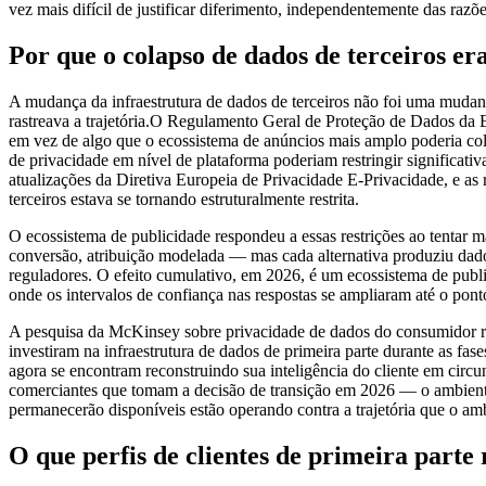
vez mais difícil de justificar diferimento, independentemente das raz
Por que o colapso de dados de terceiros er
A mudança da infraestrutura de dados de terceiros não foi uma mudanç
rastreava a trajetória.O Regulamento Geral de Proteção de Dados da 
em vez de algo que o ecossistema de anúncios mais amplo poderia cole
de privacidade em nível de plataforma poderiam restringir significat
atualizações da Diretiva Europeia de Privacidade E-Privacidade, e as
terceiros estava se tornando estruturalmente restrita.
O ecossistema de publicidade respondeu a essas restrições ao tentar ma
conversão, atribuição modelada — mas cada alternativa produziu dados 
reguladores. O efeito cumulativo, em 2026, é um ecossistema de pub
onde os intervalos de confiança nas respostas se ampliaram até o p
A pesquisa da McKinsey sobre privacidade de dados do consumidor ras
investiram na infraestrutura de dados de primeira parte durante as fa
agora se encontram reconstruindo sua inteligência do cliente em circ
comerciantes que tomam a decisão de transição em 2026 — o ambiente 
permanecerão disponíveis estão operando contra a trajetória que o a
O que perfis de clientes de primeira parte