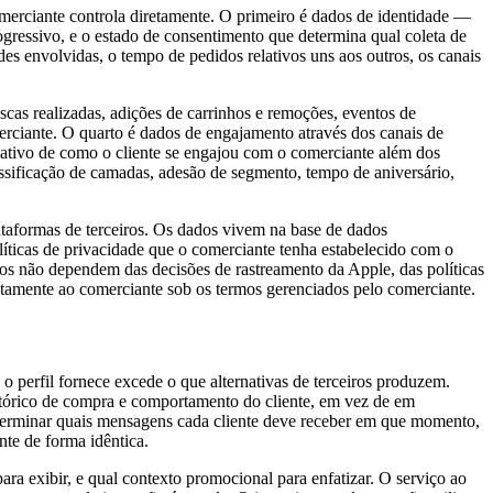
comerciante controla diretamente. O primeiro é dados de identidade —
rogressivo, e o estado de consentimento que determina qual coleta de
es envolvidas, o tempo de pedidos relativos uns aos outros, os canais
scas realizadas, adições de carrinhos e remoções, eventos de
rciante. O quarto é dados de engajamento através dos canais de
mulativo de como o cliente se engajou com o comerciante além dos
lassificação de camadas, adesão de segmento, tempo de aniversário,
lataformas de terceiros. Os dados vivem na base de dados
íticas de privacidade que o comerciante tenha estabelecido com o
dados não dependem das decisões de rastreamento da Apple, das políticas
etamente ao comerciante sob os termos gerenciados pelo comerciante.
 o perfil fornece excede o que alternativas de terceiros produzem.
histórico de compra e comportamento do cliente, em vez de em
eterminar quais mensagens cada cliente deve receber em que momento,
nte de forma idêntica.
ara exibir, e qual contexto promocional para enfatizar. O serviço ao