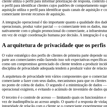
cliente utiliza o perfil para informar priorização de resposta, contex
o perfil para identificar clientes cujos padrões de comportamento su
aquisição utiliza o perfil para identificar quais canais de aquisição
comerciante investe recursos de aquisição.
A integração operacional é tão importante quanto a qualidade dos da
operacionais, produz valor parcial — o comerciante tem os dados, ma
nativamente com o plugin promocional do comerciante, a infraestrutura
em vez de exigir coordenação humana por decisão. A integração é o q
A arquitetura de privacidade que os perfi
O valor estratégico dos perfis de clientes de primeira parte depende
parte aos comerciantes estão fazendo isso sob expectativas específic
como um compromisso gerenciado do cliente tendem a produzir inciden
disciplina de privacidade adequada tendem a produzir valor de relac
A arquitetura de privacidade tem vários componentes que o comerciant
comerciante a fazer com seus dados, mecanismos para que os clientes
no ponto de coleta de dados. O segundo é a minimização de dados — 
operacional exigirem, e evitando o acúmulo de inventário de dados qu
O terceiro é o controle de acesso — limitando quais os funcionários e
vez de inadimplência ao acesso amplo. O quarto é a resposta de viol
integridade de relação com o cliente se o comerciante experimentar 