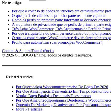
Neste artigo
Por que o colapso de dados de terceiros era estruturalmente prev
O que perfis de clientes de primeira parte realmente capturar
Como os perfis de primeira parte informam as decisões operaci
A arquitetura de privacidade que os perfis de primeira parte ex
Três Lojas WooCommerce, Três Arquiteturas de Perfil de Prime
Por que a arquitetura do perfil pertence dentro do motor promo
O que os comerciantes WooCommerce devem fazer sobre os per
Pronto para automatizar suas promoções WooCommerce?
Contato & Suporte
Transferências
© 2026 GT BOGO Engine. Todos os direitos reservados.
Related Articles
Por Quecadaloja Woocommerceprecisa De Bogo Em 2026
Por Que Ainteligencia Deinventario Em Tempo Realtornou 
Vendas Bogo Paralojas Deanimais Deestimacao
Por Que Amaioriadosprogramas Dereferencia Woocommerce
Opremio De Marketing Deaniversario Por Quecampanhaspes
More PT articles