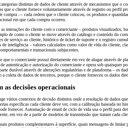
 categorias distintas de dados de cliente através de mecanismos que o 
s que o cliente fornece voluntariamente através de registro ou perfil p
 de compra — cada ordem que o cliente colocou, os produtos e quantidad
mocional em que cada compra ocorreu.
as interações do cliente com o comerciante – produtos visualizados, bu
mplo de como o cliente se move através do catálogo e conteúdo do come
s de serviço ao cliente, histórico de ticket de suporte e o registro cu
 de inteligência – valores calculados como valor de vida do cliente, c
comportamentais e transacionais subjacentes.
nte que o comerciante possui diretamente em vez de alugar através de p
e autenticação e autorização do comerciante e opera sob quaisquer pol
a parte durável através de alterações regulatórias e de plataforma – os 
 coleta de dados de terceiros, porque o cliente forneceu os dados dir
 as decisões operacionais
nge vários contextos de decisão distintos onde a resolução de dados que
fertas específicas cada cliente deve ver, com a calibração baseada no 
ode fornecer. Automação de email de ciclo de vida usa o perfil para d
nte, em vez de a partir de modelos de transmissão que tratam cada clie
quais produtos complementares à superfície, quais mensagens de limiar p