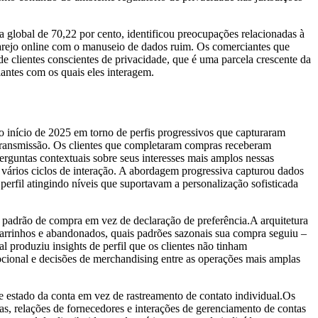
global de 70,22 por cento, identificou preocupações relacionadas à
varejo online com o manuseio de dados ruim. Os comerciantes que
e clientes conscientes de privacidade, que é uma parcela crescente da
antes com os quais eles interagem.
o início de 2025 em torno de perfis progressivos que capturaram
e transmissão. Os clientes que completaram compras receberam
rguntas contextuais sobre seus interesses mais amplos nessas
 vários ciclos de interação. A abordagem progressiva capturou dados
erfil atingindo níveis que suportavam a personalização sofisticada
a padrão de compra em vez de declaração de preferência.A arquitetura
carrinhos e abandonados, quais padrões sazonais sua compra seguiu –
 produziu insights de perfil que os clientes não tinham
cional e decisões de merchandising entre as operações mais amplas
de estado da conta em vez de rastreamento de contato individual.Os
as, relações de fornecedores e interações de gerenciamento de contas