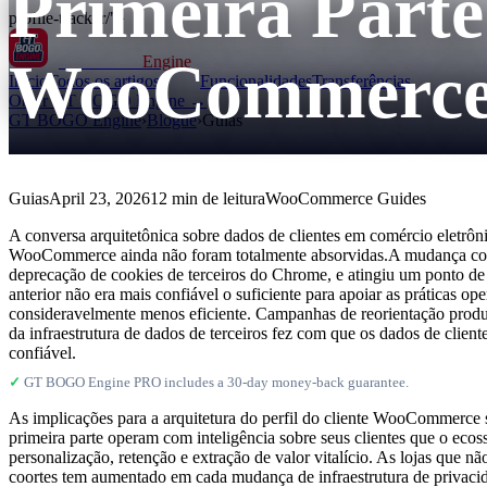
Primeira Part
profile-tracker/"}
WooCommerc
GT BOGO
Engine
Início
Todos os artigos
Funcionalidades
Transferências
Obter GT BOGO Engine →
GT BOGO Engine
›
Blogue
›
Guias
Guias
April 23, 2026
12 min de leitura
WooCommerce Guides
A conversa arquitetônica sobre dados de clientes em comércio eletrôn
WooCommerce ainda não foram totalmente absorvidas.A mudança começ
deprecação de cookies de terceiros do Chrome, e atingiu um ponto d
anterior não era mais confiável o suficiente para apoiar as práticas 
consideravelmente menos eficiente. Campanhas de reorientação prod
da infraestrutura de dados de terceiros fez com que os dados de clien
confiável.
✓
GT BOGO Engine PRO includes a 30-day money-back guarantee.
As implicações para a arquitetura do perfil do cliente WooCommerce sã
primeira parte operam com inteligência sobre seus clientes que o ec
personalização, retenção e extração de valor vitalício. As lojas que n
coortes tem aumentado em cada mudança de infraestrutura de privacidade