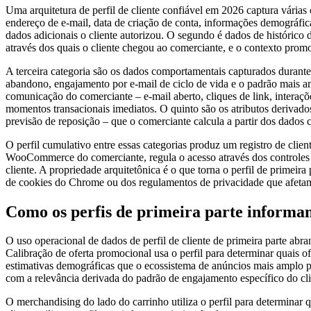
Uma arquitetura de perfil de cliente confiável em 2026 captura várias
endereço de e-mail, data de criação de conta, informações demográfica
dados adicionais o cliente autorizou. O segundo é dados de histórico
através dos quais o cliente chegou ao comerciante, e o contexto pro
A terceira categoria são os dados comportamentais capturados durante 
abandono, engajamento por e-mail de ciclo de vida e o padrão mais a
comunicação do comerciante – e-mail aberto, cliques de link, interaçõe
momentos transacionais imediatos. O quinto são os atributos derivados
previsão de reposição – que o comerciante calcula a partir dos dados 
O perfil cumulativo entre essas categorias produz um registro de clie
WooCommerce do comerciante, regula o acesso através dos controles d
cliente. A propriedade arquitetônica é o que torna o perfil de primeir
de cookies do Chrome ou dos regulamentos de privacidade que afetam a
Como os perfis de primeira parte informam
O uso operacional de dados de perfil de cliente de primeira parte abra
Calibração de oferta promocional usa o perfil para determinar quais o
estimativas demográficas que o ecossistema de anúncios mais amplo p
com a relevância derivada do padrão de engajamento específico do clie
O merchandising do lado do carrinho utiliza o perfil para determinar 