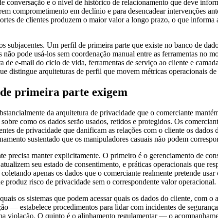
to de conversação e o nível de histórico de relacionamento que deve info
gerem comprometimento em declínio e para desencadear intervenções ant
 e coortes de clientes produzem o maior valor a longo prazo, o que info
dos subjacentes. Um perfil de primeira parte que existe no banco de d
s não pode usá-los sem coordenação manual entre as ferramentas no mom
 de e-mail do ciclo de vida, ferramentas de serviço ao cliente e camad
ue distingue arquiteturas de perfil que movem métricas operacionais d
s de primeira parte exigem
 substancialmente da arquitetura de privacidade que o comerciante mant
as sobre como os dados serão usados, retidos e protegidos. Os comercia
tes de privacidade que danificam as relações com o cliente os dados d
ionamento sustentado que os manipuladores casuais não podem correspo
e precisa manter explicitamente. O primeiro é o gerenciamento de cons
 atualizem seu estado de consentimento, e práticas operacionais que r
coletando apenas os dados que o comerciante realmente pretende usar 
e produz risco de privacidade sem o correspondente valor operacional.
 quais os sistemas que podem acessar quais os dados do cliente, com o 
ação — estabelece procedimentos para lidar com incidentes de seguranç
uma violação. O quinto é o alinhamento regulamentar — o acompanhamen