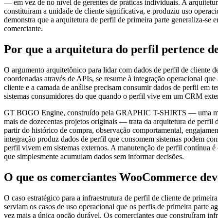
— em vez de no nível de gerentes de práticas individuais. A arquitetu
constituíram a unidade de cliente significativa, e produziu uso opera
demonstra que a arquitetura de perfil de primeira parte generaliza-se
comerciante.
Por que a arquitetura do perfil pertence 
O argumento arquitetônico para lidar com dados de perfil de client
coordenadas através de APIs, se resume à integração operacional que a
cliente e a camada de análise precisam consumir dados de perfil em te
sistemas consumidores do que quando o perfil vive em um CRM exter
GT BOGO Engine, construído pela GRAPHIC T-SHIRTS — uma marca de 
mais de dozecentas projetos originais — trata da arquitetura de perfi
partir do histórico de compra, observação comportamental, engajamen
integração produz dados de perfil que consomem sistemas podem cons
perfil vivem em sistemas externos. A manutenção de perfil contínua é 
que simplesmente acumulam dados sem informar decisões.
O que os comerciantes WooCommerce devem
O caso estratégico para a infraestrutura de perfil de cliente de primei
serviam os casos de uso operacional que os perfis de primeira parte a
vez mais a única opção durável. Os comerciantes que construíram infr