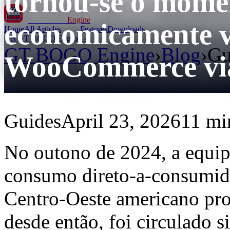
tornou-se o mome
GT BOGO
Engine
economicamente v
Home
All Articles
Features
Downloads
Get GT BOGO Engine →
GT BOGO Engine
›
Blog
›
Gu
WooCommerce viag
Guides
April 23, 2026
11 min
No outono de 2024, a equip
consumo direto-a-consumid
Centro-Oeste americano pro
desde então, foi circulado 