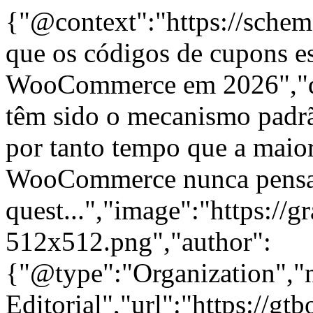
{"@context":"https://schem
que os códigos de cupons e
WooCommerce em 2026","de
têm sido o mecanismo padr
por tanto tempo que a maiori
WooCommerce nunca pens
quest...","image":"https://g
512x512.png","author":
{"@type":"Organization"
Editorial","url":"https://g