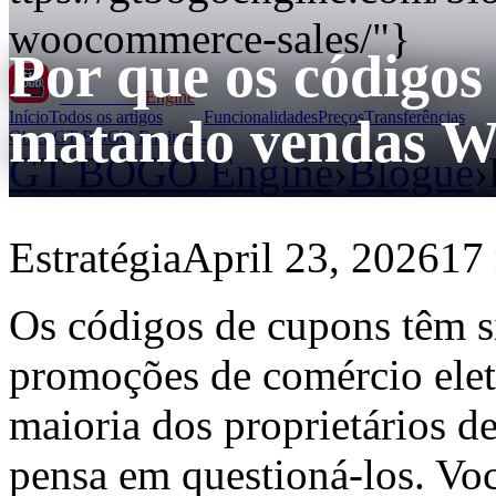
woocommerce-sales/"}
Por que os códigos
GT BOGO
Engine
Início
Todos os artigos
Funcionalidades
Preços
Transferências
matando vendas 
Obter GT BOGO Engine →
GT BOGO Engine
›
Blogue
›
Estratégia
April 23, 2026
17 
Os códigos de cupons têm 
promoções de comércio elet
maioria dos proprietários
pensa em questioná-los. Vo