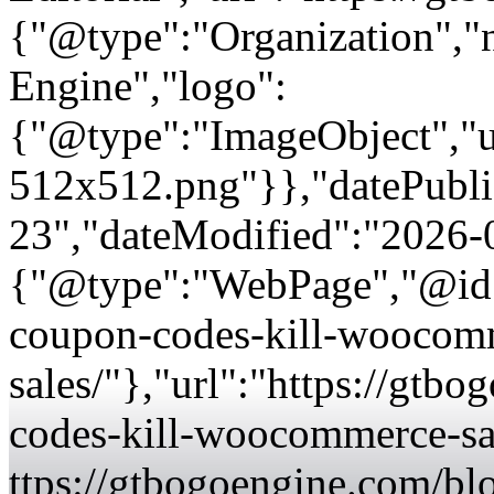
{"@type":"Organization"
Engine","logo":
{"@type":"ImageObject","url
512x512.png"}},"datePubli
23","dateModified":"2026-
{"@type":"WebPage","@id"
coupon-codes-kill-woocom
sales/"},"url":"https://gt
codes-kill-woocommerce-sa
ttps://gtbogoengine.com/bl