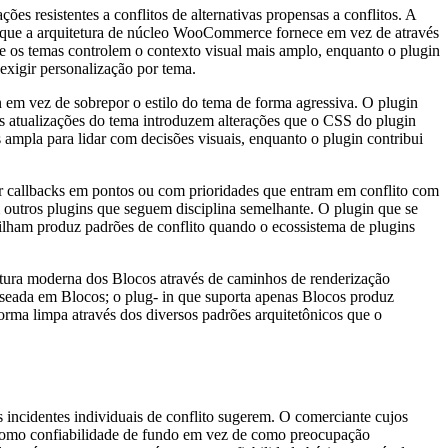
 resistentes a conflitos de alternativas propensas a conflitos. A
o que a arquitetura de núcleo WooCommerce fornece em vez de através
e os temas controlem o contexto visual mais amplo, enquanto o plugin
exigir personalização por tema.
 em vez de sobrepor o estilo do tema de forma agressiva. O plugin
s atualizações do tema introduzem alterações que o CSS do plugin
ampla para lidar com decisões visuais, enquanto o plugin contribui
ar callbacks em pontos ou com prioridades que entram em conflito com
outros plugins que seguem disciplina semelhante. O plugin que se
lham produz padrões de conflito quando o ecossistema de plugins
etura moderna dos Blocos através de caminhos de renderização
aseada em Blocos; o plug- in que suporta apenas Blocos produz
orma limpa através dos diversos padrões arquitetônicos que o
s incidentes individuais de conflito sugerem. O comerciante cujos
r como confiabilidade de fundo em vez de como preocupação