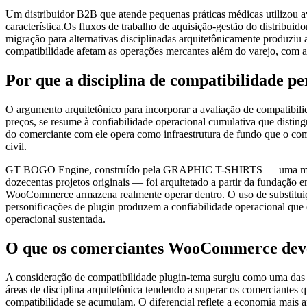
Um distribuidor B2B que atende pequenas práticas médicas utilizou av
característica.Os fluxos de trabalho de aquisição-gestão do distribui
migração para alternativas disciplinadas arquitetônicamente produziu a
compatibilidade afetam as operações mercantes além do varejo, com a
Por que a disciplina de compatibilidade pe
O argumento arquitetônico para incorporar a avaliação de compatib
preços, se resume à confiabilidade operacional cumulativa que disting
do comerciante com ele opera como infraestrutura de fundo que o come
civil.
GT BOGO Engine, construído pela GRAPHIC T-SHIRTS — uma marca de 
dozecentas projetos originais — foi arquitetado a partir da fundação 
WooCommerce armazena realmente operar dentro. O uso de substituiçã
personificações de plugin produzem a confiabilidade operacional que 
operacional sustentada.
O que os comerciantes WooCommerce deve
A consideração de compatibilidade plugin-tema surgiu como uma da
áreas de disciplina arquitetônica tendendo a superar os comerciantes
compatibilidade se acumulam. O diferencial reflete a economia mais 