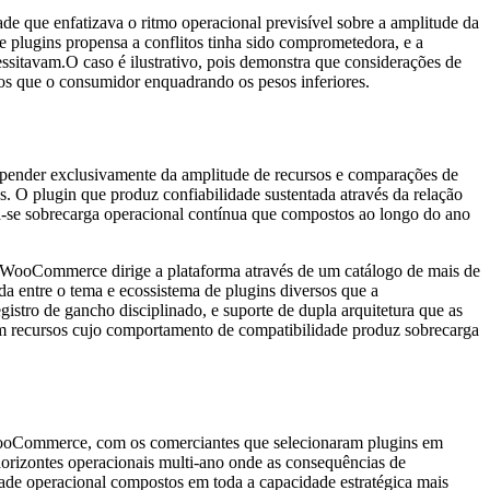
de que enfatizava o ritmo operacional previsível sobre a amplitude da
de plugins propensa a conflitos tinha sido comprometedora, e a
cessitavam.O caso é ilustrativo, pois demonstra que considerações de
os que o consumidor enquadrando os pesos inferiores.
pender exclusivamente da amplitude de recursos e comparações de
s. O plugin que produz confiabilidade sustentada através da relação
na-se sobrecarga operacional contínua que compostos ao longo do ano
WooCommerce dirige a plataforma através de um catálogo de mais de
da entre o tema e ecossistema de plugins diversos que a
tro de gancho disciplinado, e suporte de dupla arquitetura que as
s em recursos cujo comportamento de compatibilidade produz sobrecarga
WooCommerce, com os comerciantes que selecionaram plugins em
 horizontes operacionais multi-ano onde as consequências de
ade operacional compostos em toda a capacidade estratégica mais