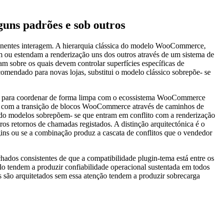
lguns padrões e sob outros
onentes interagem. A hierarquia clássica do modelo WooCommerce,
 ou estendam a renderização uns dos outros através de um sistema de
 sobre os quais devem controlar superfícies específicas de
mendado para novas lojas, substitui o modelo clássico sobrepõe- se
ados para coordenar de forma limpa com o ecossistema WooCommerce
am com a transição de blocos WooCommerce através de caminhos de
ndo modelos sobrepõem- se que entram em conflito com a renderização
 retornos de chamadas registados. A distinção arquitectónica é o
gins ou se a combinação produz a cascata de conflitos que o vendedor
os consistentes de que a compatibilidade plugin-tema está entre os
plo tendem a produzir confiabilidade operacional sustentada em todos
ns são arquitetados sem essa atenção tendem a produzir sobrecarga