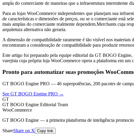
ampla do comerciante de maneiras que a infraestrutura intermitente d
Para as lojas WooCommerce independentes que planejam sua infraestrut
de características e dimensões de preços, ou se o comerciante está s
mais amplas do comerciante realmente dependem.Merchants cuja respo
arquitetura alternativa não geraria.
A dimensão de compatibilidade raramente é tão visível nos materiais
encontraram a consideração de compatibilidade para produzir retorno
Este artigo foi preparado pela equipe editorial da GT BOGO Engine
varejista cuja própria loja WooCommerce opera a plataforma em um ca
Pronto para automatizar suas promoções WooComm
GT BOGO Engine PRO — 46 superpotências, 200 pacotes de campan
See GT BOGO Engine PRO →
GT
GT BOGO Engine Editorial Team
WooCommerce
GT BOGO Engine — a primeira plataforma de inteligência promoci
Share
Share on X
Copy link