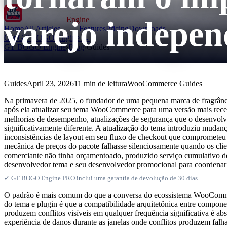
varejo indep
GT BOGO
Engine
Home
All Articles
Features
Pricing
Downloads
Get GT BOGO Engine →
GT BOGO Engine
›
Blog
›
Guides
Guides
April 23, 2026
11 min de leitura
WooCommerce Guides
Na primavera de 2025, o fundador de uma pequena marca de fragrânc
após ela atualizar seu tema WooCommerce para uma versão mais recent
melhorias de desempenho, atualizações de segurança que o desenvolve
significativamente diferente. A atualização do tema introduziu muda
inconsistências de layout em seu fluxo de checkout que comprometeu 
mecânica de preços do pacote falhasse silenciosamente quando os cli
comerciante não tinha orçamentoado, produzido serviço cumulativo de
desenvolvedor tema e seu desenvolvedor promocional para coordenar
✓ GT BOGO Engine PRO inclui uma garantia de devolução de 30 dias.
O padrão é mais comum do que a conversa do ecossistema WooComme
do tema e plugin é que a compatibilidade arquitetônica entre compon
produzem conflitos visíveis em qualquer frequência significativa é a
experiência de danos durante as janelas onde conflitos produzem falhas