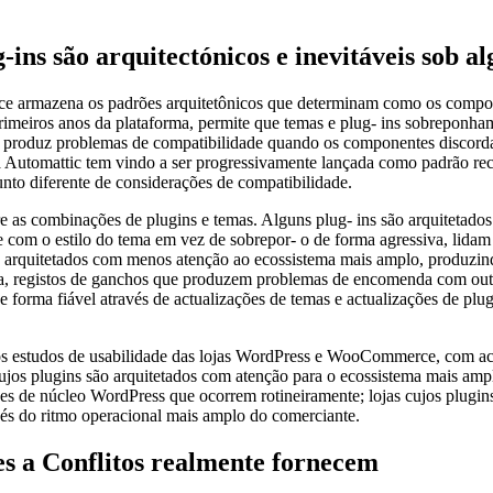
g-ins são arquitectónicos e inevitáveis sob a
erce armazena os padrões arquitetônicos que determinam como os comp
eiros anos da plataforma, permite que temas e plug- ins sobreponham
 produz problemas de compatibilidade quando os componentes discordam
utomattic tem vindo a ser progressivamente lançada como padrão reco
o diferente de considerações de compatibilidade.
tre as combinações de plugins e temas. Alguns plug- ins são arquitet
 com o estilo do tema em vez de sobrepor- o de forma agressiva, lid
são arquitetados com menos atenção ao ecossistema mais amplo, produzi
a, registos de ganchos que produzem problemas de encomenda com outros
forma fiável através de actualizações de temas e actualizações de plu
studos de usabilidade das lojas WordPress e WooCommerce, com achad
 cujos plugins são arquitetados com atenção para o ecossistema mais am
ações de núcleo WordPress que ocorrem rotineiramente; lojas cujos plugi
vés do ritmo operacional mais amplo do comerciante.
es a Conflitos realmente fornecem