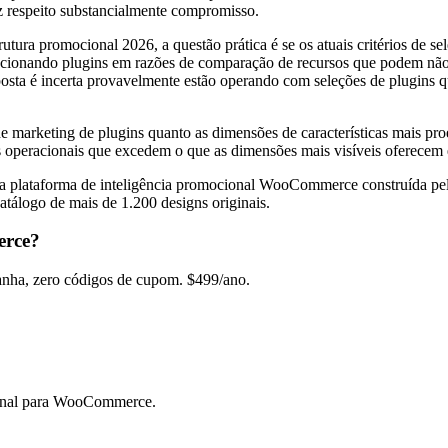
iz respeito substancialmente compromisso.
ura promocional 2026, a questão prática é se os atuais critérios de s
elecionando plugins em razões de comparação de recursos que podem não
sta é incerta provavelmente estão operando com seleções de plugins q
 de marketing de plugins quanto as dimensões de características mais 
s operacionais que excedem o que as dimensões mais visíveis oferecem 
, a plataforma de inteligência promocional WooCommerce construída 
tálogo de mais de 1.200 designs originais.
erce?
ha, zero códigos de cupom. $499/ano.
onal para WooCommerce.