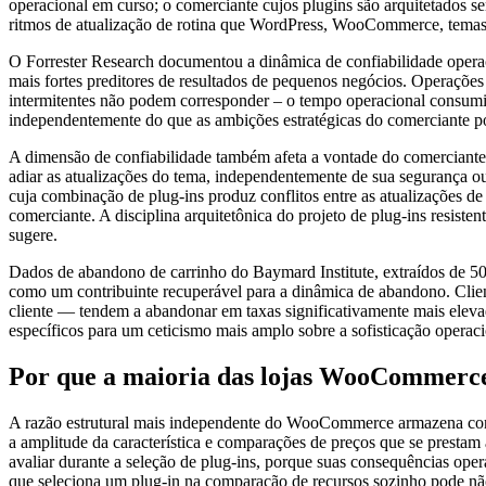
operacional em curso; o comerciante cujos plugins são arquitetados s
ritmos de atualização de rotina que WordPress, WooCommerce, temas 
O Forrester Research documentou a dinâmica de confiabilidade operac
mais fortes preditores de resultados de pequenos negócios. Operações 
intermitentes não podem corresponder – o tempo operacional consumido
independentemente do que as ambições estratégicas do comerciante p
A dimensão de confiabilidade também afeta a vontade do comerciante d
adiar as atualizações do tema, independentemente de sua segurança ou 
cuja combinação de plug-ins produz conflitos entre as atualizações d
comerciante. A disciplina arquitetônica do projeto de plug-ins resiste
sugere.
Dados de abandono de carrinho do Baymard Institute, extraídos de 50
como um contribuinte recuperável para a dinâmica de abandono. Client
cliente — tendem a abandonar em taxas significativamente mais elevad
específicos para um ceticismo mais amplo sobre a sofisticação operaci
Por que a maioria das lojas WooCommerce 
A razão estrutural mais independente do WooCommerce armazena consi
a amplitude da característica e comparações de preços que se prestam à
avaliar durante a seleção de plug-ins, porque suas consequências ope
que seleciona um plug-in na comparação de recursos sozinho pode não