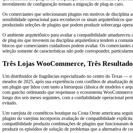
investimento de configuração tornam a migração de plug-in caro.
Os comerciantes que selecionaram plugins em motivos de disciplina a
sensibilidade operacional para reconhecer os sinais arquitetônicos 
produzindo seleções de plugins que podem produzir sobrecarga opera
O ambiente arquitetônico para avaliar a compatibilidade amadureceu 
de plug-ins que investem na disciplina arquitetônica tendem a comun
blocos que comerciantes cuidadosos podem avaliar. Os comerciantes q
seleção somente de características não pode corresponder, particula
Três Lojas WooCommerce, Três Resultado
Um distribuidor de fragrâncias especializado no centro do Texas — o 
meados de 2025, após sua experiência com conflitos de atualização d
um plugin que lidou com tanto a hierarquia clássica de modelos e arqu
com gancho ordenando que respeitasse o ecossistema WooCommerce mai
longo dos seis meses seguintes, com a confiabilidade operacional permi
evitado.
Um varejista de cosméticos boutique na Costa Oeste americana seguiu 
plugins do varejista incorporou avaliação de compatibilidade explícit
compatibilidade produziu combinações de plugins que funcionaram de f
produzir os episódios de solução de problemas que a alternativa de con