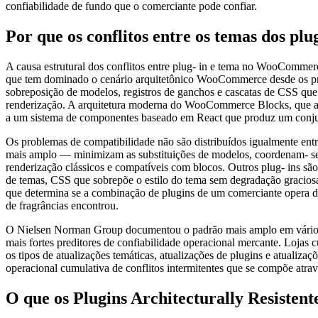
confiabilidade de fundo que o comerciante pode confiar.
Por que os conflitos entre os temas dos plu
A causa estrutural dos conflitos entre plug- in e tema no WooComm
que tem dominado o cenário arquitetônico WooCommerce desde os prim
sobreposição de modelos, registros de ganchos e cascatas de CSS que
renderização. A arquitetura moderna do WooCommerce Blocks, que a A
a um sistema de componentes baseado em React que produz um conjunt
Os problemas de compatibilidade não são distribuídos igualmente en
mais amplo — minimizam as substituições de modelos, coordenam- se
renderização clássicos e compatíveis com blocos. Outros plug- ins 
de temas, CSS que sobrepõe o estilo do tema sem degradação gracios
que determina se a combinação de plugins de um comerciante opera de 
de fragrâncias encontrou.
O Nielsen Norman Group documentou o padrão mais amplo em vários e
mais fortes preditores de confiabilidade operacional mercante. Lojas
os tipos de atualizações temáticas, atualizações de plugins e atualiz
operacional cumulativa de conflitos intermitentes que se compõe atra
O que os Plugins Architecturally Resistent