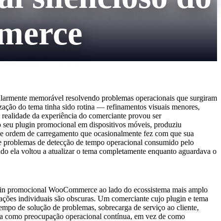
merce
ularmente memorável resolvendo problemas operacionais que surgiram
ação do tema tinha sido rotina — refinamentos visuais menores,
 realidade da experiência do comerciante provou ser
o seu plugin promocional em dispositivos móveis, produziu
s de ordem de carregamento que ocasionalmente fez com que sua
 de problemas de detecção de tempo operacional consumido pelo
ndo ela voltou a atualizar o tema completamente enquanto aguardava o
ugin promocional WooCommerce ao lado do ecossistema mais amplo
rações individuais são obscuras. Um comerciante cujo plugin e tema
empo de solução de problemas, sobrecarga de serviço ao cliente,
rutura como preocupação operacional contínua, em vez de como