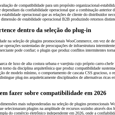
aliação de compatibilidade para um propósito organizacional-estabilida
dor dependiam da confiabilidade operacional que a combinação anterior 
 estabilidade operacional que as relações de cliente do distribuidor ne
 dimensão de estabilidade operacional B2B produzindo retornos distint
rtence dentro da seleção do plug-in
ilidade na seleção de plugins promocionais WooCommerce, em vez de de
ue operações sustentadas de preocupações de infraestrutura intermitente
rciante pode confiar; o plugin que produz conflitos intermitentes tor
luxo de alta costura urbana e varejista cujo próprio carro-chefe 
em torno da disciplina arquitetônica que produz compatibilidade sustenta
o de modelo mínimo, o comportamento de cascata CSS gracioso, o regis
distingue plug-ins arquiteticamente disciplinados de alternativas rica
m fazer sobre compatibilidade em 2026
s dimensões mais subponderadas na seleção de plugins promocionais 
 que selecionaram plugins na amplitude de recursos sozinho através dos
ampla do comércio eletrônico independente em 2026, onde a confiabilid