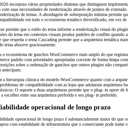
incorpora várias propriedades distintas que distinguem implementações
a com suas necessidades de renderização através de pontos de extensã
renderização de temas. A abordagem de sobreposição mínima permite qu
ompatibilidade em todo o ecossistema temático diversificado, em vez de 
 permite que o estilo do tema informe a renderização visual do plugin
sões do tema em contextos visuais produz padrões de conflito quando a
ue respeita o tema Cascading permite que a arquitetura temática mais 
 do tema absorve graciosamente.
peita o ecossistema de ganchos WooCommerce mais amplo do que registr
erce padrão com prioridades apropriadas coexiste de forma limpa com 
osições sobre a ordenação de ganchos que outros plugins não comparti
n antecipam.
 com a hierarquia clássica do modelo WooCommerce quanto com a arquit
 problemas de compatibilidade com as lojas que adotaram arquitetura b
sicos. O suporte a duas arquiteturas permite que o plug- in opere de f
colher entre sua arquitetura preferida e seu plug- in preferido.
fiabilidade operacional de longo prazo
iabilidade operacional de longo prazo é substancialmente maior do que o
opera com estabilidade de infraestrutura que o comerciante pode trata