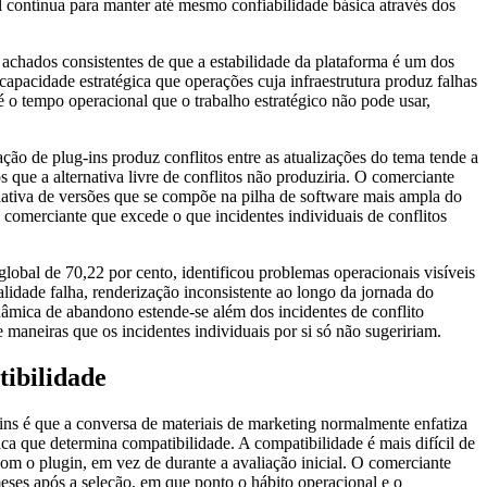
l contínua para manter até mesmo confiabilidade básica através dos
achados consistentes de que a estabilidade da plataforma é um dos
capacidade estratégica que operações cuja infraestrutura produz falhas
 o tempo operacional que o trabalho estratégico não pode usar,
ão de plug-ins produz conflitos entre as atualizações do tema tende a
que a alternativa livre de conflitos não produziria. O comerciante
ulativa de versões que se compõe na pilha de software mais ampla do
do comerciante que excede o que incidentes individuais de conflitos
bal de 70,22 por cento, identificou problemas operacionais visíveis
idade falha, renderização inconsistente ao longo da jornada do
nâmica de abandono estende-se além dos incidentes de conflito
 maneiras que os incidentes individuais por si só não sugeririam.
tibilidade
s é que a conversa de materiais de marketing normalmente enfatiza
nica que determina compatibilidade. A compatibilidade é mais difícil de
om o plugin, em vez de durante a avaliação inicial. O comerciante
ses após a seleção, em que ponto o hábito operacional e o