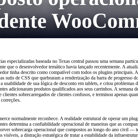
endente WooCom
ias especializadas baseada no Texas central passou uma semana partic
e que o desenvolvedor temático havia lançado recentemente. A atualiz
dor tinha descrito como compatível com todos os plugins principais. A
nças sutis de CSS que quebraram a renderização da barra de progresso d
a usabilidade de sua lógica de desconto em tablets, e criou problema
entes adicionaram produtos qualificados aos seus carrinhos. A semana
 clientes sobrecarregados de clientes confusos, e terminou apenas qua
 correções.
rce normalmente reconhece. A realidade estrutural de operar um pl
entes determina a confiabilidade operacional de maneiras que as compa
bsorver sobrecarga operacional que compostos ao longo do ano civil — t
 visíveis, a distração estratégica de tratar a estabilidade da infraest