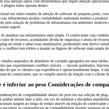
em essa atenção opera com infraestrutura que requer atenção operaciona
e plugins todos operam dentro.
ional em vários estudos de adoção de software de pequeno porte, com 
cuja infraestrutura produz confiabilidade sustentada tendem a produzir 
 pela solução de problemas de infraestrutura em ambientes instáveis é
ossam sugerir.
e atualizar sua infraestrutura mais ampla. O comerciante cuja combinaç
valor de recursos, acumulando dívida de segurança e atraso de recursos 
e plug-ins tende a adiar essas atualizações, produzindo uma deriva cum
nte a conflitos tem efeitos a jusante na higiene de software mais ampla 
 estudos separados de abandono de carrinho agregados em uma média glo
es que experimentam conflitos visíveis — layouts quebrados, funcional
as do que os clientes cuja experiência é operacionalmente limpa. A di
onal do comerciante, que se compõe através da relação com o cliente de
é inferior ao peso Considerações de compa
derações de compatibilidade abaixo do peso em sua seleção de plug-in
 análise tabular lado a lado, em vez de enfatizar a disciplina arquitetô
racionais surgem ao longo do tempo através da relação do comerciante c
 encontrar as consequências de compatibilidade durante semanas ou me