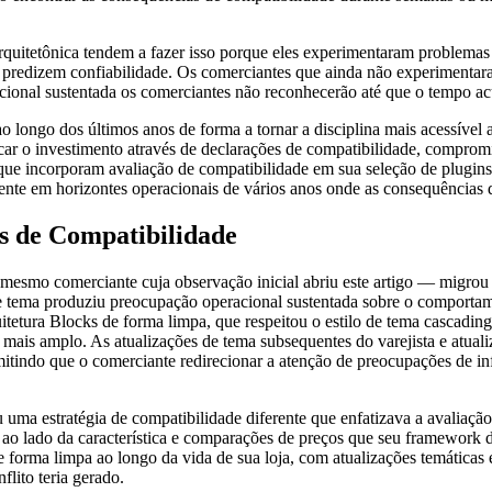
rquitetônica tendem a fazer isso porque eles experimentaram problemas
que predizem confiabilidade. Os comerciantes que ainda não experimenta
cional sustentada os comerciantes não reconhecerão até que o tempo a
ao longo dos últimos anos de forma a tornar a disciplina mais acessív
icar o investimento através de declarações de compatibilidade, compr
ue incorporam avaliação de compatibilidade em sua seleção de plugins 
rmente em horizontes operacionais de vários anos onde as consequência
s de Compatibilidade
mesmo comerciante cuja observação inicial abriu este artigo — migrou 
e tema produziu preocupação operacional sustentada sobre o comportame
itetura Blocks de forma limpa, que respeitou o estilo de tema cascading
s amplo. As atualizações de tema subsequentes do varejista e atuali
tindo que o comerciante redirecionar a atenção de preocupações de infra
uma estratégia de compatibilidade diferente que enfatizava a avaliação
a ao lado da característica e comparações de preços que seu framework 
orma limpa ao longo da vida de sua loja, com atualizações temáticas e
flito teria gerado.