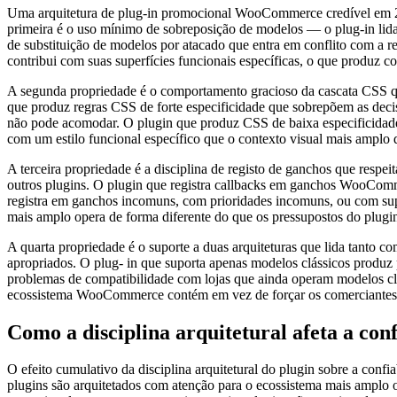
Uma arquitetura de plug-in promocional WooCommerce credível em 2026 
primeira é o uso mínimo de sobreposição de modelos — o plug-in lid
de substituição de modelos por atacado que entra em conflito com a 
contribui com suas superfícies funcionais específicas, o que produz c
A segunda propriedade é o comportamento gracioso da cascata CSS que
que produz regras CSS de forte especificidade que sobrepõem as deci
não pode acomodar. O plugin que produz CSS de baixa especificidade q
com um estilo funcional específico que o contexto visual mais amplo
A terceira propriedade é a disciplina de registo de ganchos que res
outros plugins. O plugin que registra callbacks em ganchos WooComm
registra em ganchos incomuns, com prioridades incomuns, ou com sup
mais amplo opera de forma diferente do que os pressupostos do plugi
A quarta propriedade é o suporte a duas arquiteturas que lida tanto
apropriados. O plug- in que suporta apenas modelos clássicos produz
problemas de compatibilidade com lojas que ainda operam modelos clás
ecossistema WooCommerce contém em vez de forçar os comerciantes a es
Como a disciplina arquitetural afeta a con
O efeito cumulativo da disciplina arquitetural do plugin sobre a conf
plugins são arquitetados com atenção para o ecossistema mais amplo 