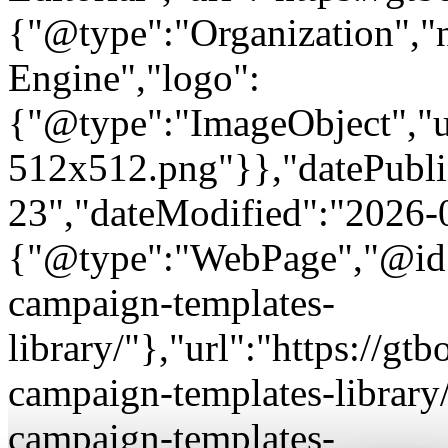
{"@type":"Organization"
Engine","logo":
{"@type":"ImageObject","url
512x512.png"}},"datePubli
23","dateModified":"2026-
{"@type":"WebPage","@id"
campaign-templates-
library/"},"url":"https://
campaign-templates-librar
campaign-templates-