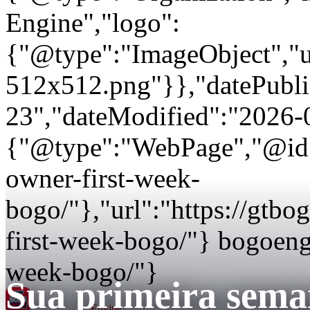
Engine","logo":
{"@type":"ImageObject","url
512x512.png"}},"datePubli
23","dateModified":"2026-
{"@type":"WebPage","@id":
owner-first-week-
bogo/"},"url":"https://gtb
first-week-bogo/"} bogoeng
week-bogo/"}
Sua primeira sem
GT BOGO
Engine