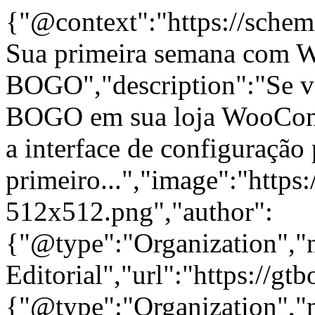
{"@context":"https://schem
Sua primeira semana com
BOGO","description":"Se vo
BOGO em sua loja WooComm
a interface de configuração
primeiro...","image":"https:
512x512.png","author":
{"@type":"Organization"
Editorial","url":"https://g
{"@type":"Organization"