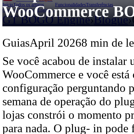
Início
Todos os artigos
Funcionalidades
Transferências
WooCommerce B
Obter GT BOGO Engine →
GT BOGO Engine
›
Blogue
›
Guias
April 2026
8 min de le
Se você acabou de instalar
WooCommerce e você está ol
configuração perguntando p
semana de operação do plug
lojas constrói o momento pr
para nada. O plug- in pode f