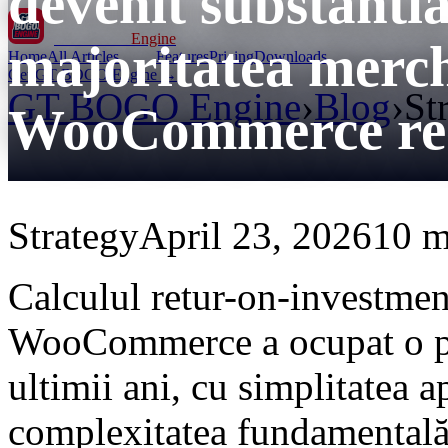
devenit substanti
GT BOGO
Engine
majoritatea merch
Home
All Articles
Features
Pricing
Downloads
Get GT BOGO Engine →
GT BOGO Engine
›
Blog
›
St
WooCommerce re
Strategy
April 23, 2026
10 m
Calculul retur-on-investmen
WooCommerce a ocupat o pozi
ultimii ani, cu simplitatea 
complexitatea fundamentală 