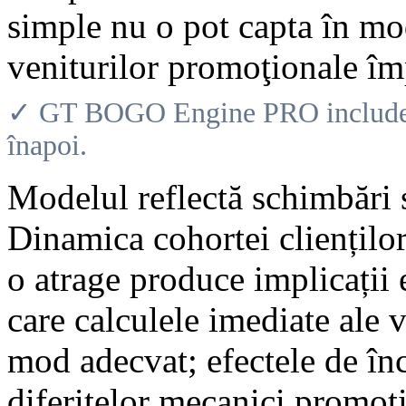
simple nu o pot capta în mo
veniturilor promoţionale împ
✓ GT BOGO Engine PRO include o 
înapoi.
Modelul reflectă schimbări 
Dinamica cohortei cliențilo
o atrage produce implicații
care calculele imediate ale v
mod adecvat; efectele de încr
diferitelor mecanici promoț