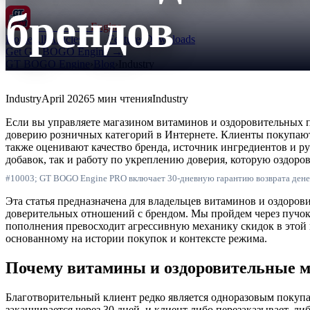
брендов
GT BOGO
Engine
Home
All Articles
Features
Downloads
Get GT BOGO Engine →
GT BOGO Engine
›
Blog
›
Industry
Industry
April 2026
5 мин чтения
Industry
Если вы управляете магазином витаминов и оздоровительных 
доверию розничных категорий в Интернете. Клиенты покупают
также оценивают качество бренда, источник ингредиентов и р
добавок, так и работу по укреплению доверия, которую оздор
#10003; GT BOGO Engine PRO включает 30-дневную гарантию возврата дене
Эта статья предназначена для владельцев витаминов и оздоро
доверительных отношений с брендом. Мы пройдем через пучок 
пополнения превосходит агрессивную механику скидок в этой в
основанному на истории покупок и контексте режима.
Почему витамины и оздоровительные м
Благотворительный клиент редко является одноразовым покуп
заканчивается через 30 дней, и клиент либо перезаказывает, л