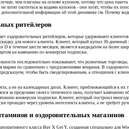
учше, чем плагины на основе купонов, потому что цена пакета 
 хотят охотиться за кодами купонов - они хотят, чтобы их поп
ия дополнительной информации об этой динамике см. Почему к
льных ритейлеров
чает оздоровительных ритейлеров, которые удерживают клиентов 
ю скидку для нового клиента. Клиент, который купил 30-дневный
н D в течение шести месяцев, является кандидатом на более ши
идатом на кампанию по конверсии подписки.
льности последовательно показывают, что розничные торговцы
я маржи по сравнению с предложениями вещания. В оздоровител
предсказуем, чтобы быть смоделированным, а отношения с клие
ента, а не на календарных датах. Клиент, приближающийся к и
лся за пределами своего типичного окна, получает кампанию о
кампанию конверсии подписки. Клиент, который построил много
ки проходит через уровень интеллекта клиента, а не требует ру
итаминов и оздоровительных магазинов
орпоративного класса Buy X Get Y, созданная специально для W