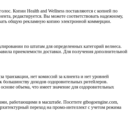
лос. Копии Health and Wellness поставляются с копией по
иента, редактируется. Вы можете соответствовать надежному,
овать общую рекламную копию электронной коммерции.
улировании по штатам для определенных категорий велнеса.
равила приемлемости доставки. Для получения дополнительной
а транзакции, нет комиссий за клиента и нет уровней
к большинству доходов оздоровительных ритейлеров.
снове объема, что имеет значение для оздоровительных
и, работающими в масштабе. Посетите gtbogoengine.com,
 архитектурный переход на промо-интеллект с учетом режима