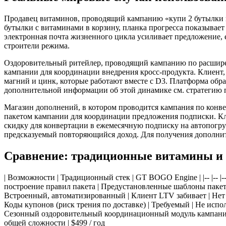
Продавец витаминов, проводящий кампанию «купи 2 бутылки ви
бутылки с витаминами в корзину, планка прогресса показывает 
электронная почта жизненного цикла усиливает предложение, 
строители режима.
Оздоровительный ритейлер, проводящий кампанию по расширен
кампании для координации внедрения кросс-продукта. Клиент,
магний и цинк, которые работают вместе с D3. Платформа обра
дополнительной информации об этой динамике см. стратегию
Магазин дополнений, в котором проводится кампания по конв
пакетом кампании для координации предложения подписки. Кл
скидку для конвертации в ежемесячную подписку на автопогру
предсказуемый повторяющийся доход. Для получения дополн
Сравнение: традиционные витамины и
| Возможности | Традиционный стек | GT BOGO Engine | |-- |-- |
построение правил пакета | Предустановленные шаблоны паке
Встроенный, автоматизированный | Клиент LTV забивает | Нет 
Коды купонов (риск трения по доставке) | Требуемый | Не испо
Сезонный оздоровительный координационный модуль кампании 
общей сложности | $499 / год