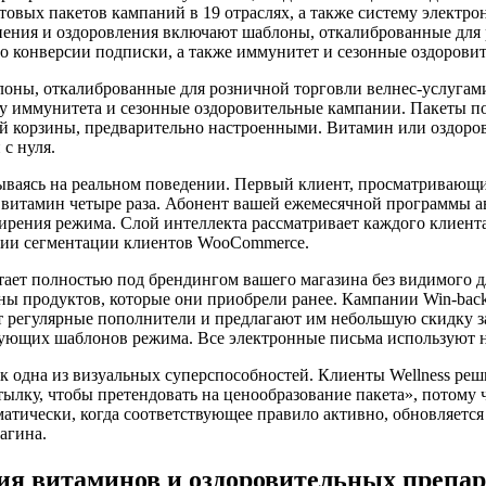
вых пакетов кампаний в 19 отраслях, а также систему электро
ения и оздоровления включают шаблоны, откалиброванные для 
 конверсии подписки, а также иммунитет и сезонные оздоровит
блоны, откалиброванные для розничной торговли велнес-услуга
у иммунитета и сезонные оздоровительные кампании. Пакеты по
й корзины, предварительно настроенными. Витамин или оздоро
 с нуля.
вываясь на реальном поведении. Первый клиент, просматривающ
 витамин четыре раза. Абонент вашей ежемесячной программы а
ения режима. Слой интеллекта рассматривает каждого клиента 
ции сегментации клиентов WooCommerce.
отает полностью под брендингом вашего магазина без видимог
ены продуктов, которые они приобрели ранее. Кампании Win-bac
 регулярные пополнители и предлагают им небольшую скидку з
ующих шаблонов режима. Все электронные письма используют на
ак одна из визуальных суперспособностей. Клиенты Wellness реш
ылку, чтобы претендовать на ценообразование пакета», потому ч
атически, когда соответствующее правило активно, обновляется 
агина.
ия витаминов и оздоровительных препар