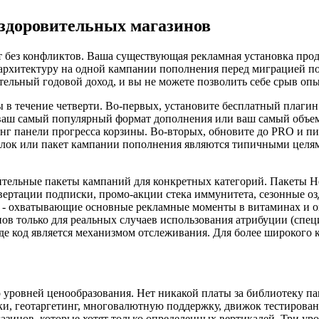
здоровительных магазинов
без конфликтов. Ваша существующая рекламная установка продо
 архитектуру на одной кампании пополнения перед миграцией по
тельный годовой доход, и вы не можете позволить себе срыв оп
в течение четверти. Во-первых, установите бесплатный плагин 
ваш самый популярный формат дополнения или ваш самый объем
инг панели прогресса корзины. Во-вторых, обновите до PRO и 
тылок или пакет кампании пополнения являются типичными целя
ительные пакеты кампаний для конкретных категорий. Пакеты H
ертации подписки, промо-акции стека иммунитета, сезонные оз
 - охватывающие основные рекламные моменты в витаминах и оз
нов только для реальных случаев использования атрибуции (сп
де код является механизмом отслеживания. Для более широког
 уровней ценообразования. Нет никакой платы за библиотеку па
ки, геотаргетинг, многовалютную поддержку, движок тестирова
инов, которые хотят только определенных вертикалей. Три уров