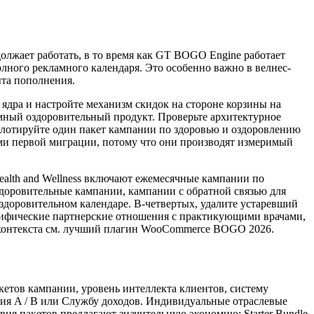
лжает работать, в то время как GT BOGO Engine работает
лного рекламного календаря. Это особенно важно в велнес-
ыта пополнения.
ядра и настройте механизм скидок на стороне корзины на
ный оздоровительный продукт. Проверьте архитектурное
пилотируйте один пакет кампании по здоровью и оздоровлению
ми первой миграции, потому что они производят измеримый
ealth and Wellness включают ежемесячные кампании по
доровительные кампании, кампании с обратной связью для
доровительном календаре. В-четвертых, удалите устаревший
ецифические партнерские отношения с практикующими врачами,
о контекста см. лучший плагин WooCommerce BOGO 2026.
кетов кампании, уровень интеллекта клиентов, систему
ния A / B или Службу доходов. Индивидуальные отраслевые
ня пакетов предлагают значительную экономию: Starter Bundle