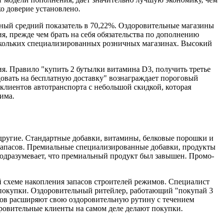
о доверие установлено.
альный средний показатель в 70,22%. Оздоровительные магазины
, прежде чем брать на себя обязательства по дополнению
ескольких специализированных розничных магазинах. Высокий
ия. Правило "купить 2 бутылки витамина D3, получить третье
довать на бесплатную доставку" вознаграждает пороговый
лиентов автотранспорта с небольшой скидкой, которая
жима.
 другие. Стандартные добавки, витамины, белковые порошки и
запасов. Премиальные специализированные добавки, продукты
одразумевает, что премиальный продукт был завышен. Промо-
 схеме накопления запасов строителей режимов. Специалист
 покупки. Оздоровительный ритейлер, работающий "покупай 3
имов расширяют свою оздоровительную рутину с течением
оровительные клиенты на самом деле делают покупки.