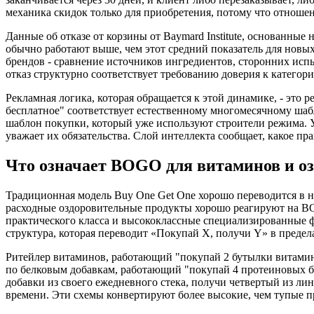
механика скидок только для приобретения, потому что отношен
Данные об отказе от корзины от Baymard Institute, основанные
обычно работают выше, чем этот средний показатель для новых
брендов - сравнение источников ингредиентов, сторонних ис
отказ структурно соответствует требованию доверия к категори
Рекламная логика, которая обращается к этой динамике, - это
бесплатное" соответствует естественному многомесячному шабл
шаблон покупки, который уже используют строители режима. У
уважает их обязательства. Слой интеллекта сообщает, какое пр
Что означает BOGO для витаминов и о
Традиционная модель Buy One Get One хорошо переводится в н
расходные оздоровительные продукты хорошо реагируют на B
практического класса и высококлассные специализированные 
структура, которая переводит «Покупай X, получи Y» в преде
Ритейлер витаминов, работающий "покупай 2 бутылки витамина
по белковым добавкам, работающий "покупай 4 протеиновых ба
добавки из своего ежедневного стека, получи четвертый из л
времени. Эти схемы конвертируют более высокие, чем тупые п