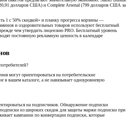
20,91 долларов США) и Complete Arsenal (799 долларов США за
ить 1 с 50% скидкой» и планку прогресса корзины —
таминов и оздоровительных товаров используют бесплатный
, прежде чем утвердить лицензию PRO. Бесплатный уровень
водят постоянную рекламную ценность в календаре
нов
 потребителей?
ения могут ориентироваться на потребительские
е в вашем каталоге, а не навязывает одноуровневую
ентироваться на подписчиков. Обнаружение подписки
подписки из широких скидок для защиты маржи подписки при
живает кампании по конвертации подписки, которые