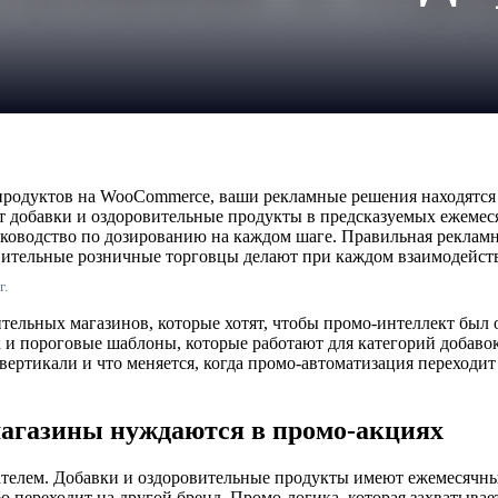
продуктов на WooCommerce, ваши рекламные решения находятся
 добавки и оздоровительные продукты в предсказуемых ежемеся
уководство по дозированию на каждом шаге. Правильная реклам
овительные розничные торговцы делают при каждом взаимодейст
г.
вительных магазинов, которые хотят, чтобы промо-интеллект бы
и пороговые шаблоны, которые работают для категорий добавок
ертикали и что меняется, когда промо-автоматизация переходит 
агазины нуждаются в промо-акциях
ателем. Добавки и оздоровительные продукты имеют ежемесячны
ибо переходит на другой бренд. Промо-логика, которая захватыв