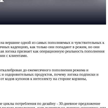
 на вершине одной из самых пополняемых и чувствительных к
чных каденциях, как только они попадают в режим, но они
ная логика признает как операционную реальность пополнения
вии с клиентами.
л откалиброван до ежемесячного пополнения режима и
 и оздоровительных продуктов, почему логика подписки и
от кодов купонов к интеллекту на стороне корзины,
е циклы потребления по дизайну - 30-дневное предложение
ает модели пополнения, дает значительно лучшую экономику, чем