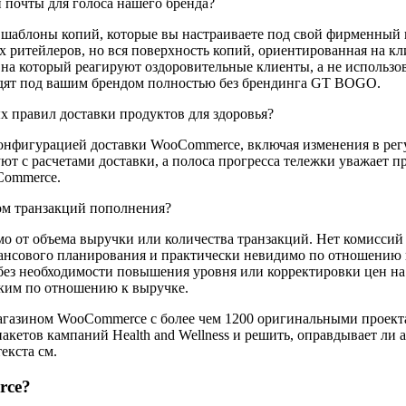
почты для голоса нашего бренда?
шаблоны копий, которые вы настраиваете под свой фирменный го
 ритейлеров, но вся поверхность копий, ориентированная на кл
на который реагируют оздоровительные клиенты, а не использ
ходят под вашим брендом полностью без брендинга GT BOGO.
х правил доставки продуктов для здоровья?
конфигурацией доставки WooCommerce, включая изменения в рег
 с расчетами доставки, а полоса прогресса тележки уважает п
Commerce.
ом транзакций пополнения?
 от объема выручки или количества транзакций. Нет комиссий з
ансового планирования и практически невидимо по отношению 
з необходимости повышения уровня или корректировки цен на о
оким по отношению к выручке.
зином WooCommerce с более чем 1200 оригинальными проектам
пакетов кампаний Health and Wellness и решить, оправдывает ли
екста см.
rce?