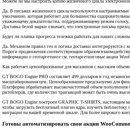
Можем ли мы настроить копию жизненного цикла электронной 
Да. В письмах жизненного цикла используются настраиваемые 
умолчанию, которая работает для большинства оздоровительных
уважающему доказательства, поддерживающему режим голосу, 
Доставка белой марки означает, что электронные письма при
Будет ли планка прогресса тележки работать для наших сложны
Да. Механизм правил гео и логика доставки интегрируются с 
Пороги продвижения соответствующим образом взаимодействуют
информации о геотаргетинге см. геотаргетинговые акции Woo
Как работает ценообразование для магазинов с высоким объем
GT BOGO Engine PRO составляет 499 долларов в год независимо
масштабирования цен. Ценообразование предсказуемо для фин
Платформа обрабатывает высокочастотный объем пополнения бе
ритейлеров, где количество транзакций может быть очень выс
GT BOGO Engine построен GRAPHIC T-SHIRTS, настоящим мага
чтобы загрузить бесплатный плагин ядра, изучить библиотеку 
миграции на вашей временной шкале. Для более широкого конт
Готовы автоматизировать свои акции WooComme