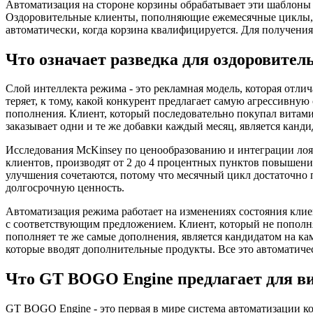
Автоматизация на стороне корзины обрабатывает эти шаблоны л
Оздоровительные клиенты, пополняющие ежемесячные циклы, не
автоматически, когда корзина квалифицируется. Для получен
Что означает разведка для оздоровите
Слой интеллекта режима - это рекламная модель, которая отли
теряет, к тому, какой конкурент предлагает самую агрессивну
пополнения. Клиент, который последовательно покупал витами
заказывает одни и те же добавки каждый месяц, является канд
Исследования McKinsey по ценообразованию и интеграции лоя
клиентов, производят от 2 до 4 процентных пунктов повышени
улучшения сочетаются, потому что месячный цикл достаточно 
долгосрочную ценность.
Автоматизация режима работает на изменениях состояния кли
с соответствующим предложением. Клиент, который не пополня
пополняет те же самые дополнения, является кандидатом на 
которые вводят дополнительные продукты. Все это автоматичес
Что GT BOGO Engine предлагает для в
GT BOGO Engine - это первая в мире система автоматизации к