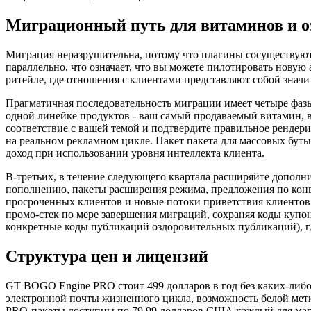
Миграционный путь для витаминов и о
Миграция неразрушительна, потому что плагины сосуществуют 
параллельно, что означает, что вы можете пилотировать новую
ритейле, где отношения с клиентами представляют собой значи
Прагматичная последовательность миграции имеет четыре фазы 
одной линейке продуктов - ваш самый продаваемый витамин, 
соответствие с вашей темой и подтвердите правильное рендер
на реальном рекламном цикле. Пакет пакета для массовых бу
доход при использовании уровня интеллекта клиента.
В-третьих, в течение следующего квартала расширяйте дополн
пополнению, пакеты расширения режима, предложения по конв
просроченных клиентов и новые потоки приветствия клиентов
промо-стек по мере завершения миграций, сохраняя коды купо
конкретные коды публикаций оздоровительных публикаций), г
Структура цен и лицензий
GT BOGO Engine PRO стоит 499 долларов в год без каких-либо
электронной почты жизненного цикла, возможность белой мет
PRO-пакеты доступны по 79,99 долларов США каждый для магаз