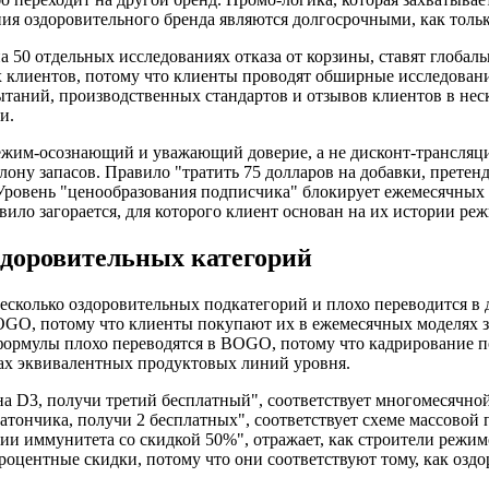
ия оздоровительного бренда являются долгосрочными, как тольк
 на 50 отдельных исследованиях отказа от корзины, ставят глоб
 клиентов, потому что клиенты проводят обширные исследования
пытаний, производственных стандартов и отзывов клиентов в н
и.
 режим-осознающий и уважающий доверие, а не дисконт-трансляц
ону запасов. Правило "тратить 75 долларов на добавки, претен
ровень "ценообразования подписчика" блокирует ежемесячных к
авило загорается, для которого клиент основан на их истории ре
здоровительных категорий
есколько оздоровительных подкатегорий и плохо переводится в
OGO, потому что клиенты покупают их в ежемесячных моделях 
формулы плохо переводятся в BOGO, потому что кадрирование п
лах эквивалентных продуктовых линий уровня.
 D3, получи третий бесплатный", соответствует многомесячной
тончика, получи 2 бесплатных", соответствует схеме массовой
инии иммунитета со скидкой 50%", отражает, как строители реж
роцентные скидки, потому что они соответствуют тому, как озд