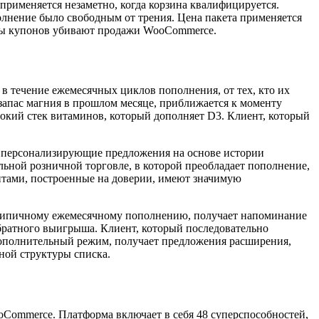
применяется незаметно, когда корзина квалифицируется.
олнение было свободным от трения. Цена пакета применяется
оды купонов убивают продажи WooCommerce.
в течение ежемесячных циклов пополнения, от тех, кто их
 запас магния в прошлом месяце, приближается к моменту
рокий стек витаминов, который дополняет D3. Клиент, который
, персонализирующие предложения на основе истории
ьной розничной торговле, в которой преобладает пополнение,
нтами, построенные на доверии, имеют значимую
х типичному ежемесячному пополнению, получает напоминание
братного выигрыша. Клиент, который последовательно
дополнительный режим, получает предложения расширения,
чной структуры списка.
ooCommerce. Платформа включает в себя 48 суперспособностей,