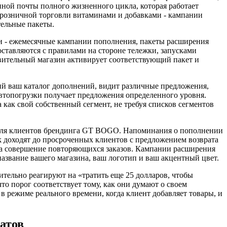
нной почты полного жизненного цикла, которая работает
розничной торговли витаминами и добавками - кампании
ельные пакеты.
ми - ежемесячные кампании пополнения, пакеты расширения
ставляются с правилами на стороне тележки, запусками
вительный магазин активирует соответствующий пакет и
ий ваш каталог дополнений, видит различные предложения,
втопогрузки получает предложения определенного уровня.
как свой собственный сегмент, не требуя списков сегментов
о для клиентов брендинга GT BOGO. Напоминания о пополнении
k доходят до просроченных клиентов с предложением возврата
а совершение повторяющихся заказов. Кампании расширения
звание вашего магазина, ваш логотип и ваш акцентный цвет.
ительно реагируют на «тратить еще 25 долларов, чтобы
то порог соответствует тому, как они думают о своем
в режиме реального времени, когда клиент добавляет товары, и
атов