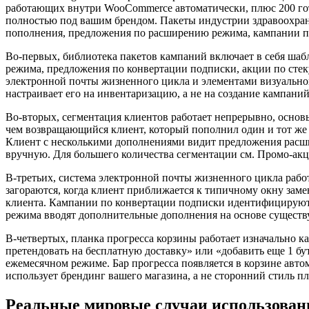
работающих внутри WooCommerce автоматически, плюс 200 гото
полностью под вашим брендом. Пакеты индустрии здравоохран
пополнения, предложения по расширению режима, кампании по
Во-первых, библиотека пакетов кампаний включает в себя ша
режима, предложения по конвертации подписки, акции по стек
электронной почты жизненного цикла и элементами визуально
настраивает его на инвентаризацию, а не на создание кампаний
Во-вторых, сегментация клиентов работает непрерывно, осно
чем возвращающийся клиент, который пополнил один и тот же
Клиент с несколькими дополнениями видит предложения расшир
вручную. Для большего количества сегментации см. Промо-ак
В-третьих, система электронной почты жизненного цикла раб
загораются, когда клиент приближается к типичному окну зам
клиента. Кампании по конвертации подписки идентифицируют
режима вводят дополнительные дополнения на основе существ
В-четвертых, планка прогресса корзины работает изначально к
претендовать на бесплатную доставку» или «добавить еще 1 бут
ежемесячном режиме. Бар прогресса появляется в корзине автом
использует брендинг вашего магазина, а не сторонний стиль пл
Реальные мировые случаи использован