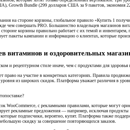
А), Growth Bundle (299 долларов США за 9 пакетов, экономия 2
вания на стороне корзины, глобальное правило «Купить 1 получ
ежде чем совершать PRO. Большинство владельцев магазинов ви
а стороне корзины правильно работает с их темой и инвентарем
рует пакеты кампании и информацию о клиентах, которые произ
ев витаминов и оздоровительных магази
ком и рецептурном стиле иначе, чем с продуктами для здоровья
ет право на участие в конкретных категориях. Правила продвиж
уровня из широких скидок. Платформа уважает различия в уровн
топоставке?
ок WooCommerce, с рекламными правилами, которые могут ори
ирует рекламные предложения — например, исключая продукты 
 которые подписчики, вероятно, купят. Платформа также поддер
ебольшую скидку за совершение повторяющихся заказов.