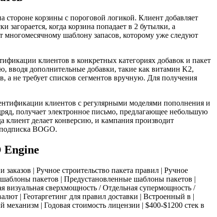
 стороне корзины с пороговой логикой. Клиент добавляет
 загорается, когда корзина попадает в 2 бутылки, а
ет многомесячному шаблону запасов, которому уже следуют
ификации клиентов в конкретных категориях добавок и пакет
ю, вводя дополнительные добавки, такие как витамин K2,
, а не требует списков сегментов вручную. Для получения
идентификации клиентов с регулярными моделями пополнения и
дряд, получает электронное письмо, предлагающее небольшую
да клиент делает конверсию, и кампания производит
e подписка BOGO.
 Engine
и заказов | Ручное строительство пакета правил | Ручное
 шаблоны пакетов | Предустановленные шаблоны пакетов |
ая визуальная сверхмощность / Отдельная супермощность /
алют | Геотаргетинг для правил доставки | Встроенный в |
еханизм | Годовая стоимость лицензии | $400-$1200 стек в