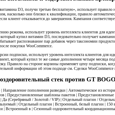
тамина D3, получи третью бесплатную», использует правило на
им, насколько они близки к квалификации, правило автоматически
если клиент отказывается до завершения. Кампания соответству
ию режима, использует уровень интеллекта клиентов для идент
 который купил витамин D3, последовательно получает кампани
батывает распознавание пар добавок через таксономии продуктов
 после покупки WooCommerce.
ерсии подписки, использует уровень интеллекта клиентов для 
иент, который купил те же самые дополнения четыре месяца по
зку. Правило на стороне корзины применяет цену подписки, ког
ительной информации об этом подходе см. Сделки WooCommerc
 оздоровительный стек против GT BOGO
-- | Направление пополнения разведки | Автоматическое из истори
тов | Предустановленные шаблоны пакетов | Предустановленные
| Да (Серебряный / Золотой / VIP) | Отдельный плагин / Отдельн
льзуемый | Отдельный плагин | Встроенный, белый плагин | 150 в
| Встроенный в | Сезонный оздоровительный координационный м